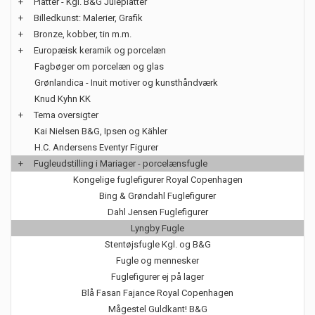
+
Platter - Kgl. B&G Juleplatter
+
Billedkunst: Malerier, Grafik
+
Bronze, kobber, tin m.m.
+
Europæisk keramik og porcelæn
Fagbøger om porcelæn og glas
Grønlandica - Inuit motiver og kunsthåndværk
Knud Kyhn KK
+
Tema oversigter
Kai Nielsen B&G, Ipsen og Kähler
H.C. Andersens Eventyr Figurer
+
Fugleudstilling i Mariager - porcelænsfugle
Kongelige fuglefigurer Royal Copenhagen
Bing & Grøndahl Fuglefigurer
Dahl Jensen Fuglefigurer
Lyngby Fugle
Stentøjsfugle Kgl. og B&G
Fugle og mennesker
Fuglefigurer ej på lager
Blå Fasan Fajance Royal Copenhagen
Mågestel Guldkant! B&G