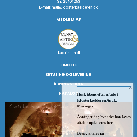
SE-25401263
E-mail:
mail@klosterkaelderen.dk
MEDLEM AF
Kad-ringen.dk
FIND OS
BETALING OG LEVERING
ÅBNINGSTIDER
×
KATALOG
Husk åbent efter aftale i
Klosterkælderen Antik,
Mariager
Åbningstider, hvor der kan laves
aftaler,
opdateres her
Besøg aftales på