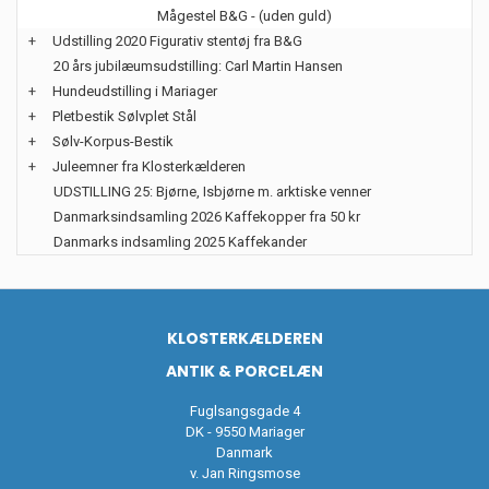
Mågestel B&G - (uden guld)
+
Udstilling 2020 Figurativ stentøj fra B&G
20 års jubilæumsudstilling: Carl Martin Hansen
+
Hundeudstilling i Mariager
+
Pletbestik Sølvplet Stål
+
Sølv-Korpus-Bestik
+
Juleemner fra Klosterkælderen
UDSTILLING 25: Bjørne, Isbjørne m. arktiske venner
Danmarksindsamling 2026 Kaffekopper fra 50 kr
Danmarks indsamling 2025 Kaffekander
KLOSTERKÆLDEREN
ANTIK & PORCELÆN
Fuglsangsgade 4
DK - 9550 Mariager
Danmark
v. Jan Ringsmose