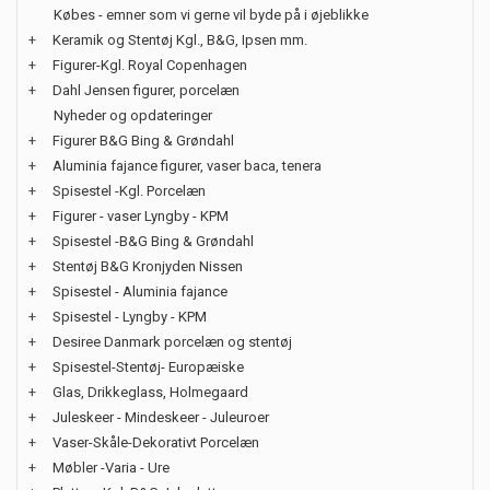
Købes - emner som vi gerne vil byde på i øjeblikke
+
Keramik og Stentøj Kgl., B&G, Ipsen mm.
+
Figurer-Kgl. Royal Copenhagen
+
Dahl Jensen figurer, porcelæn
Nyheder og opdateringer
+
Figurer B&G Bing & Grøndahl
+
Aluminia fajance figurer, vaser baca, tenera
+
Spisestel -Kgl. Porcelæn
+
Figurer - vaser Lyngby - KPM
+
Spisestel -B&G Bing & Grøndahl
+
Stentøj B&G Kronjyden Nissen
+
Spisestel - Aluminia fajance
+
Spisestel - Lyngby - KPM
+
Desiree Danmark porcelæn og stentøj
+
Spisestel-Stentøj- Europæiske
+
Glas, Drikkeglass, Holmegaard
+
Juleskeer - Mindeskeer - Juleuroer
+
Vaser-Skåle-Dekorativt Porcelæn
+
Møbler -Varia - Ure