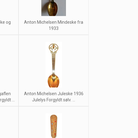
ske og
Anton Michelsen Mindeske fra
1933
gaflen
Anton Michelsen Juleske 1936
yldt ...
Julelys Forgyldt sølv. ...