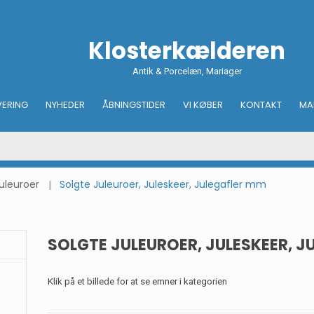
Klosterkælderen
Antik & Porcelæn, Mariager
VERING
NYHEDER
ÅBNINGSTIDER
VI KØBER
KONTAKT
MA
uleuroer
Solgte Juleuroer, Juleskeer, Julegafler mm
SOLGTE JULEUROER, JULESKEER, J
Klik på et billede for at se emner i kategorien