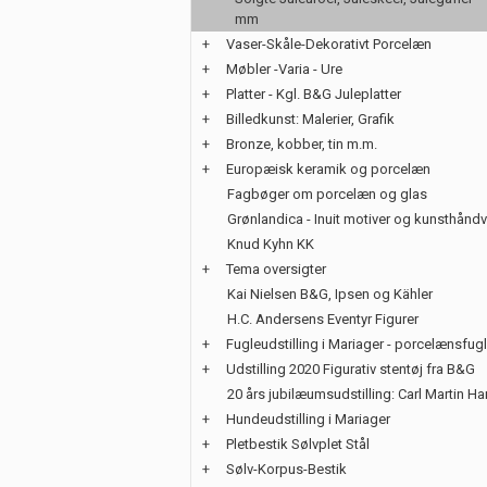
mm
+
Vaser-Skåle-Dekorativt Porcelæn
+
Møbler -Varia - Ure
+
Platter - Kgl. B&G Juleplatter
+
Billedkunst: Malerier, Grafik
+
Bronze, kobber, tin m.m.
+
Europæisk keramik og porcelæn
Fagbøger om porcelæn og glas
Grønlandica - Inuit motiver og kunsthånd
Knud Kyhn KK
+
Tema oversigter
Kai Nielsen B&G, Ipsen og Kähler
H.C. Andersens Eventyr Figurer
+
Fugleudstilling i Mariager - porcelænsfug
+
Udstilling 2020 Figurativ stentøj fra B&G
20 års jubilæumsudstilling: Carl Martin H
+
Hundeudstilling i Mariager
+
Pletbestik Sølvplet Stål
+
Sølv-Korpus-Bestik