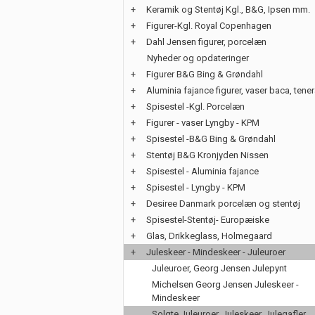
+
Keramik og Stentøj Kgl., B&G, Ipsen mm.
+
Figurer-Kgl. Royal Copenhagen
+
Dahl Jensen figurer, porcelæn
Nyheder og opdateringer
+
Figurer B&G Bing & Grøndahl
+
Aluminia fajance figurer, vaser baca, tene
+
Spisestel -Kgl. Porcelæn
+
Figurer - vaser Lyngby - KPM
+
Spisestel -B&G Bing & Grøndahl
+
Stentøj B&G Kronjyden Nissen
+
Spisestel - Aluminia fajance
+
Spisestel - Lyngby - KPM
+
Desiree Danmark porcelæn og stentøj
+
Spisestel-Stentøj- Europæiske
+
Glas, Drikkeglass, Holmegaard
+
Juleskeer - Mindeskeer - Juleuroer
Juleuroer, Georg Jensen Julepynt
Michelsen Georg Jensen Juleskeer -
Mindeskeer
Solgte Juleuroer, Juleskeer, Julegafler