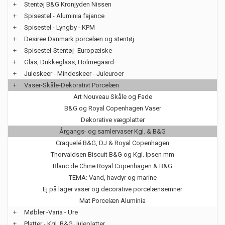
+
Stentøj B&G Kronjyden Nissen
+
Spisestel - Aluminia fajance
+
Spisestel - Lyngby - KPM
+
Desiree Danmark porcelæn og stentøj
+
Spisestel-Stentøj- Europæiske
+
Glas, Drikkeglass, Holmegaard
+
Juleskeer - Mindeskeer - Juleuroer
+
Vaser-Skåle-Dekorativt Porcelæn
Art Nouveau Skåle og Fade
B&G og Royal Copenhagen Vaser
Dekorative vægplatter
Årgangs- og samlervaser Kgl. & B&G
Craquelé B&G, DJ & Royal Copenhagen
Thorvaldsen Biscuit B&G og Kgl. Ipsen mm
Blanc de Chine Royal Copenhagen & B&G
TEMA: Vand, havdyr og marine
Ej på lager vaser og decorative porcelænsemner
Mat Porcelæn Aluminia
+
Møbler -Varia - Ure
+
Platter - Kgl. B&G Juleplatter