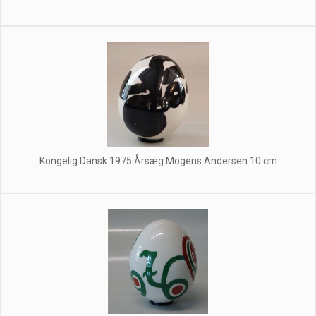
Kongelig Dansk 1975 Årsæg Mogens Andersen 10 cm