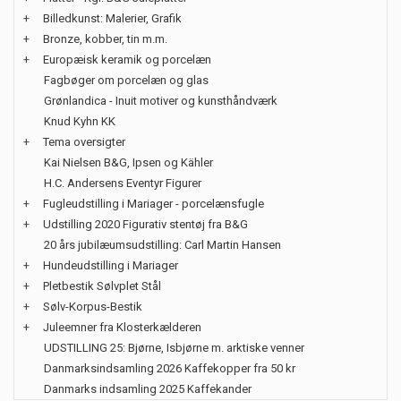
+
Billedkunst: Malerier, Grafik
+
Bronze, kobber, tin m.m.
+
Europæisk keramik og porcelæn
Fagbøger om porcelæn og glas
Grønlandica - Inuit motiver og kunsthåndværk
Knud Kyhn KK
+
Tema oversigter
Kai Nielsen B&G, Ipsen og Kähler
H.C. Andersens Eventyr Figurer
+
Fugleudstilling i Mariager - porcelænsfugle
+
Udstilling 2020 Figurativ stentøj fra B&G
20 års jubilæumsudstilling: Carl Martin Hansen
+
Hundeudstilling i Mariager
+
Pletbestik Sølvplet Stål
+
Sølv-Korpus-Bestik
+
Juleemner fra Klosterkælderen
UDSTILLING 25: Bjørne, Isbjørne m. arktiske venner
Danmarksindsamling 2026 Kaffekopper fra 50 kr
Danmarks indsamling 2025 Kaffekander