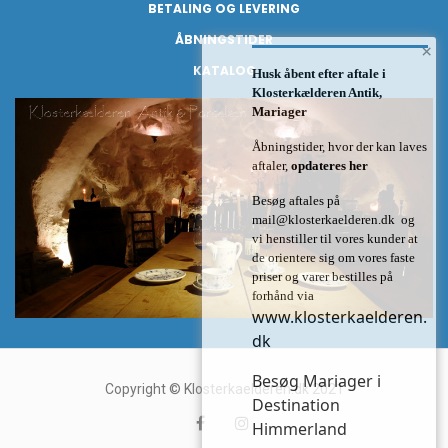
BETALING OG LEVERING
ÅBNINGSTIDER
×
KATALOG
Husk åbent efter aftale i
Klosterkælderen Antik,
Mariager
Åbningstider, hvor der kan laves
aftaler,
opdateres her
Besøg aftales på
mail@klosterkaelderen.dk
og
vi henstiller til vores kunder at
de orientere sig om vores faste
priser og varer bestilles på
forhånd via
www.klosterkaelderen.
dk
Besøg Mariager i
Copyright © Klosterkaelderen.dk 2021
Destination
Himmerland