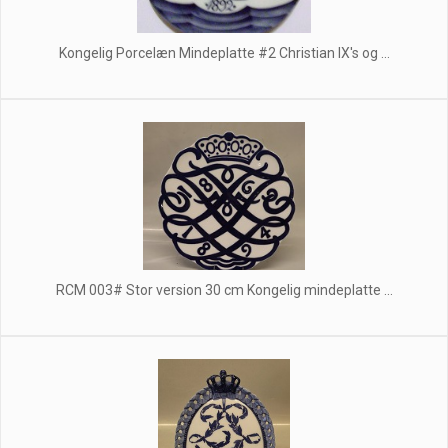
Kongelig Porcelæn Mindeplatte #2 Christian IX's og ...
RCM 003# Stor version 30 cm Kongelig mindeplatte ...