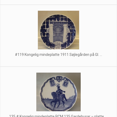
#119 Kongelig mindeplatte 1911 Søjlegården på Gl. ...
135 # Kongelig mindeplatte RCM 135 Gardehusar – platte. ...