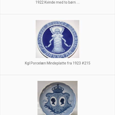
1922 Kvinde med to børn. ...
Kgl Porcelæn Mindeplatte fra 1923 #215