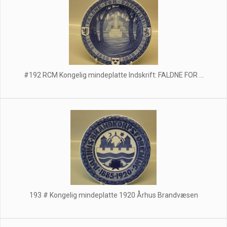
#192 RCM Kongelig mindeplatte Indskrift: FALDNE FOR ...
193 # Kongelig mindeplatte 1920 Århus Brandvæsen