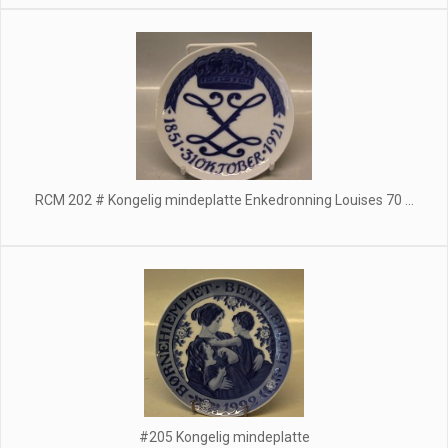
RCM 202 # Kongelig mindeplatte Enkedronning Louises 70 ...
#205 Kongelig mindeplatte