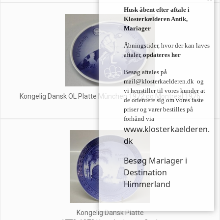
Husk åbent efter aftale i
Klosterkælderen Antik,
Mariager
Åbningstider, hvor der kan laves
aftaler,
opdateres her
Besøg aftales på
mail@klosterkaelderen.dk
og
vi henstiller til vores kunder at
Kongelig Dansk OL Platte München 1972 og Montreal 1976
de orientere sig om vores faste
priser og varer bestilles på
forhånd via
www.klosterkaelderen.
dk
Besøg Mariager i
Destination
Himmerland
Kongelig Dansk Platte