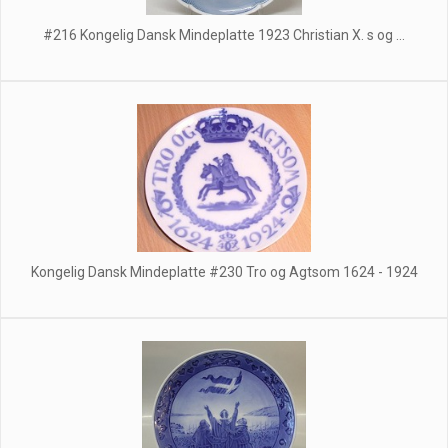
#216 Kongelig Dansk Mindeplatte 1923 Christian X. s og ...
Kongelig Dansk Mindeplatte #230 Tro og Agtsom 1624 - 1924