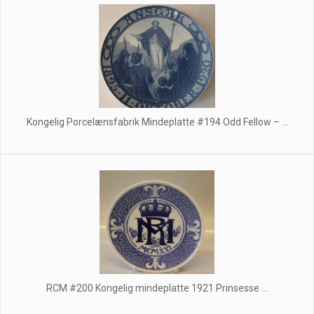
Kongelig Porcelænsfabrik Mindeplatte #194 Odd Fellow – ...
RCM #200 Kongelig mindeplatte 1921 Prinsesse ...