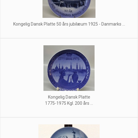
Kongelig Dansk Platte 50 års jubilæum 1925 - Danmarks ...
Kongelig Dansk Platte
1775-1975 Kgl. 200 års ...