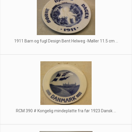
1911 Barn og fugl Design Bent Helweg -Møller 11.5 cm ...
RCM 390 # Kongelig mindeplatte fra før 1923 Dansk ...