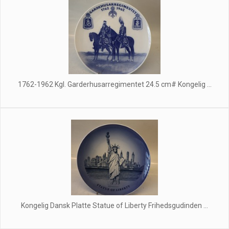
1762-1962 Kgl. Garderhusarregimentet 24.5 cm# Kongelig ...
Kongelig Dansk Platte Statue of Liberty Frihedsgudinden ...