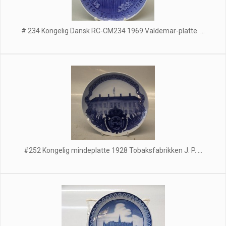
# 234 Kongelig Dansk RC-CM234 1969 Valdemar-platte. ...
#252 Kongelig mindeplatte 1928 Tobaksfabrikken J. P. ...