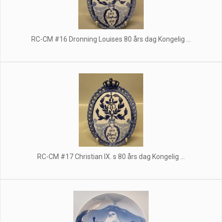
RC-CM #16 Dronning Louises 80 års dag Kongelig ...
RC-CM #17 Christian IX. s 80 års dag Kongelig ...