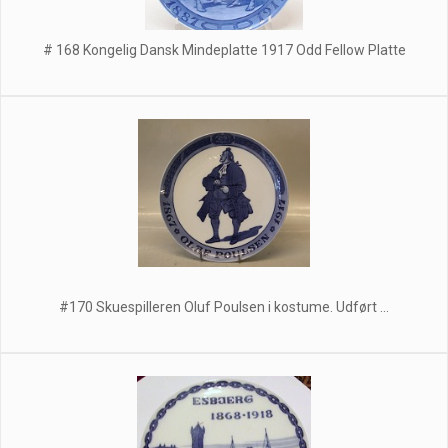
# 168 Kongelig Dansk Mindeplatte 1917 Odd Fellow Platte
#170 Skuespilleren Oluf Poulsen i kostume. Udført ...