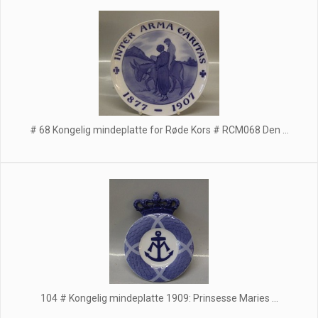
# 68 Kongelig mindeplatte for Røde Kors # RCM068 Den ...
104 # Kongelig mindeplatte 1909: Prinsesse Maries ...