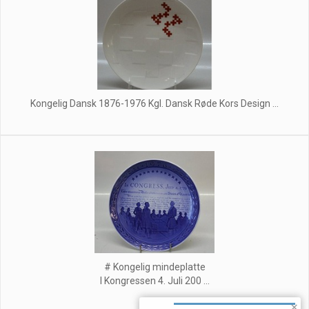
Kongelig Dansk 1876-1976 Kgl. Dansk Røde Kors Design ...
# Kongelig mindeplatte
I Kongressen 4. Juli 200 ...
×