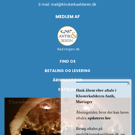
E-mail:
mail@klosterkaelderen.dk
MEDLEM AF
Kad-ringen.dk
FIND OS
BETALING OG LEVERING
ÅBNINGSTIDER
×
KATALOG
Husk åbent efter aftale i
Klosterkælderen Antik,
Mariager
Åbningstider, hvor der kan laves
aftaler,
opdateres her
Besøg aftales på
mail@klosterkaelderen.dk
og