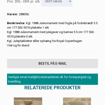
Pris:
300
,-
DKK
pr. stk.
Varenr
: 288056
Beskrivelse
: Kgl. 1988 Juleornament med fugle på fodrebrædt 5.5
cm 177.502-5510 plakette 1 stk
Kgl. 1988 Juleornament med julegaver og bamse 5.5 cm 177.502-
5510 plakette 0 stk
Kgl. Juleplakketter elller ophæng fra Royal Copenhagen
I hel og fin stand
BESTIL PÅ E-MAIL
Venligst email mail@klosterkaelderen.dk for forespørgsel og
bestilling
RELATEREDE PRODUKTER