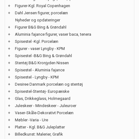
+
Figurer-Kgl. Royal Copenhagen
+
Dahl Jensen figurer, porcelæn
Nyheder og opdateringer
+
Figurer B&G Bing & Grøndahl
+
Aluminia fajance figurer, vaser baca, tenera
+
Spisestel -Kgl. Porcelæn
+
Figurer - vaser Lyngby - KPM
+
Spisestel -B&G Bing & Grøndahl
+
Stentøj B&G Kronjyden Nissen
+
Spisestel - Aluminia fajance
+
Spisestel - Lyngby - KPM
+
Desiree Danmark porcelæn og stentøj
+
Spisestel-Stentøj- Europæiske
+
Glas, Drikkeglass, Holmegaard
+
Juleskeer - Mindeskeer - Juleuroer
+
Vaser-Skåle-Dekorativt Porcelæn
+
Møbler -Varia - Ure
+
Platter - Kgl. B&G Juleplatter
+
Billedkunst: Malerier, Grafik