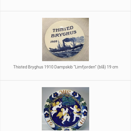
Thisted Bryghus 1910 Dampskib "Limfjorden" (blå) 19 cm