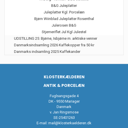
B&G Juleplatter
Juleplatter Kgl. Porcelæn
Bjørn Wiinblad Juleplatter Rosenthal
Julerosen B&G
Stjerneriflet Jul Kgl Julestel
UDSTILLING 25: Bjørne, Isbjørne m. arktiske venner
Danmarksindsamling 2026 Kaffekopper fra 50 kr
Danmarks indsamling 2025 Kaffekander
KLOSTERKÆLDEREN
ANTIK & PORCELÆN
Fuglsangsgade 4
DK - 9550 Mariager
Danmark
v. Jan Ringsmose
SE-25401263
E-mail:
mail@klosterkaelderen.dk