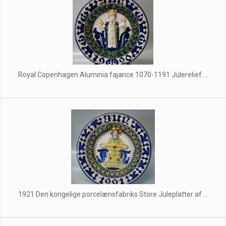
Royal Copenhagen Aluminia fajance 1070-1191 Julerelief ...
1921 Den kongelige porcelænsfabriks Store Juleplatter af ...