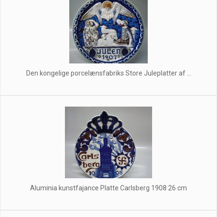
Den kongelige porcelænsfabriks Store Juleplatter af ...
Aluminia kunstfajance Platte Carlsberg 1908 26 cm