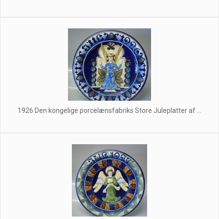
1926 Den kongelige porcelænsfabriks Store Juleplatter af ...