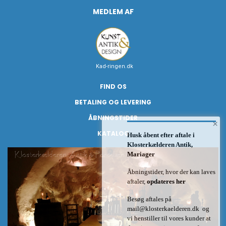
MEDLEM AF
Kad-ringen.dk
FIND OS
BETALING OG LEVERING
ÅBNINGSTIDER
×
KATALOG
Husk åbent efter aftale i
Klosterkælderen Antik,
Mariager
Åbningstider, hvor der kan laves
aftaler,
opdateres her
Besøg aftales på
mail@klosterkaelderen.dk
og
vi henstiller til vores kunder at