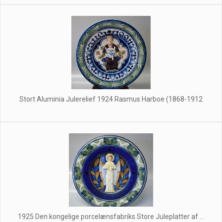
Stort Aluminia Julerelief 1924 Rasmus Harboe (1868-1912
1925 Den kongelige porcelænsfabriks Store Juleplatter af ...