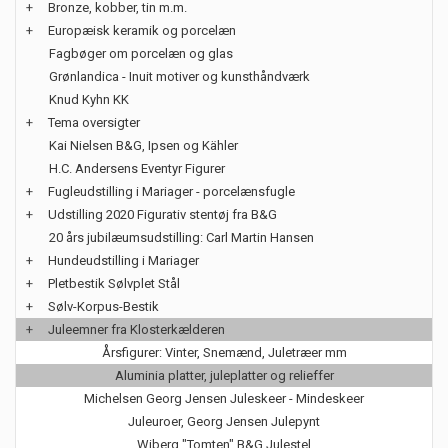
+
Bronze, kobber, tin m.m.
+
Europæisk keramik og porcelæn
Fagbøger om porcelæn og glas
Grønlandica - Inuit motiver og kunsthåndværk
Knud Kyhn KK
+
Tema oversigter
Kai Nielsen B&G, Ipsen og Kähler
H.C. Andersens Eventyr Figurer
+
Fugleudstilling i Mariager - porcelænsfugle
+
Udstilling 2020 Figurativ stentøj fra B&G
20 års jubilæumsudstilling: Carl Martin Hansen
+
Hundeudstilling i Mariager
+
Pletbestik Sølvplet Stål
+
Sølv-Korpus-Bestik
+
Juleemner fra Klosterkælderen
Årsfigurer: Vinter, Snemænd, Juletræer mm
Aluminia platter, juleplatter og relieffer
Michelsen Georg Jensen Juleskeer - Mindeskeer
Juleuroer, Georg Jensen Julepynt
Wiberg "Tomten" B&G Julestel