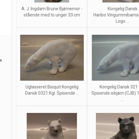
A. J. Ingdam Brune Bjørnemor -
Kongelig Dansk
stående med to unger 33 cm
Haribo Vingummibamse
Logo ...
ra
Uglasseret Bisquit Kongelig
Kongelig Dansk 321 
Dansk 0321 Kgl. Spisende ...
Spisende isbjørn (CJB) 
...