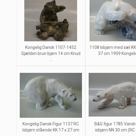
Kongelig Dansk 1107-1452
1108 Isbjørn med sæl KK
Sjælden brun bjørn 14 cm Knud
37 cm 1909 Kongelig 
...
Kongelig Dansk Figur 1137 RC
B&G figur 1785 Vand
Isbjørn stående KK 17 x 27 cm
isbjørn NN 30 cm (RC