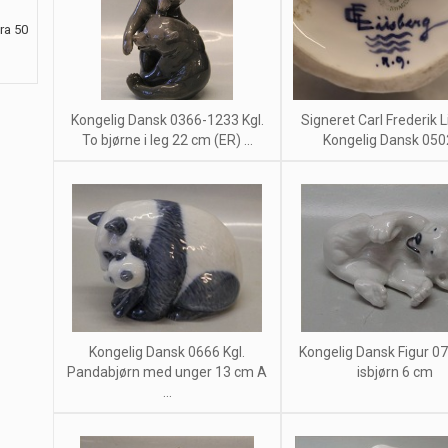
ra 50
Kongelig Dansk 0366-1233 Kgl.
Signeret Carl Frederik L
To bjørne i leg 22 cm (ER) ...
Kongelig Dansk 0502 
Kongelig Dansk 0666 Kgl.
Kongelig Dansk Figur 072
Pandabjørn med unger 13 cm A
isbjørn 6 cm
...