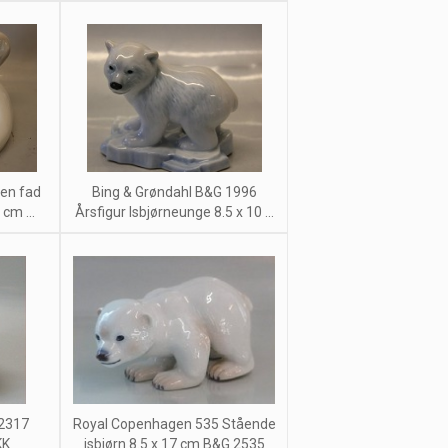
len fad
Bing & Grøndahl B&G 1996
cm ...
Årsfigur Isbjørneunge 8.5 x 10 ...
 2317
Royal Copenhagen 535 Stående
KK
isbjørn 8.5 x 17 cm B&G 2535