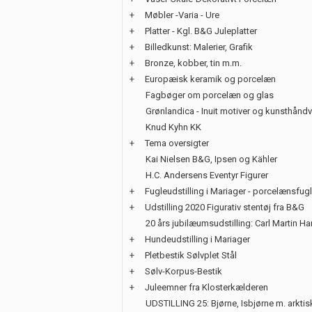
+
Møbler -Varia - Ure
+
Platter - Kgl. B&G Juleplatter
+
Billedkunst: Malerier, Grafik
+
Bronze, kobber, tin m.m.
+
Europæisk keramik og porcelæn
Fagbøger om porcelæn og glas
Grønlandica - Inuit motiver og kunsthånd
Knud Kyhn KK
+
Tema oversigter
Kai Nielsen B&G, Ipsen og Kähler
H.C. Andersens Eventyr Figurer
+
Fugleudstilling i Mariager - porcelænsfug
+
Udstilling 2020 Figurativ stentøj fra B&G
20 års jubilæumsudstilling: Carl Martin H
+
Hundeudstilling i Mariager
+
Pletbestik Sølvplet Stål
+
Sølv-Korpus-Bestik
+
Juleemner fra Klosterkælderen
UDSTILLING 25: Bjørne, Isbjørne m. arktis