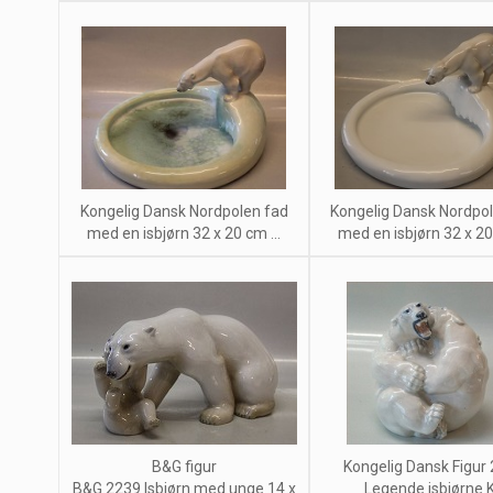
Kongelig Dansk Nordpolen fad
Kongelig Dansk Nordpo
med en isbjørn 32 x 20 cm ...
med en isbjørn 32 x 20 
B&G figur
Kongelig Dansk Figur
B&G 2239 Isbjørn med unge 14 x
Legende isbjørne 