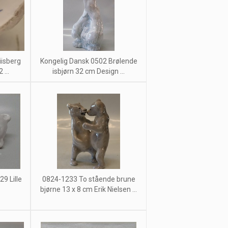
iisberg
Kongelig Dansk 0502 Brølende
...
isbjørn 32 cm Design ...
9 Lille
0824-1233 To stående brune
bjørne 13 x 8 cm Erik Nielsen ...