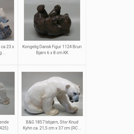
 ca 23 x
Kongelig Dansk Figur 1124 Brun
...
Bjørn 6 x 8 cm KK
rende
B&G 1857 Isbjørn, Stor Knud
 425)
Kyhn ca. 21,5 cm x 37 cm (RC ...