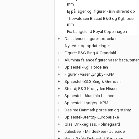
mm
Ej på lager Kgl. figurer - Bliv skrevet op
Thorvaldsen Biscuit B&G og Kgl. Ipsen
mm
Pia Langelund Royal Copenhagen
+
Dahl Jensen figurer, porcelæn
Nyheder og opdateringer
+
Figurer B&G Bing & Grøndahl
+
Aluminia fajance figurer, vaser baca, tene
+
Spisestel -Kgl. Porcelæn
+
Figurer - vaser Lyngby - KPM
+
Spisestel -B&G Bing & Grøndahl
+
Stentøj B&G Kronjyden Nissen
+
Spisestel - Aluminia fajance
+
Spisestel - Lyngby - KPM
+
Desiree Danmark porcelæn og stentøj
+
Spisestel-Stentøj- Europæiske
+
Glas, Drikkeglass, Holmegaard
+
Juleskeer - Mindeskeer - Juleuroer
+
Vaser-Skåle-Dekorativt Porcelæn