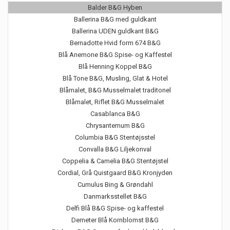
Balder B&G Hyben
Ballerina B&G med guldkant
Ballerina UDEN guldkant B&G
Bernadotte Hvid form 674 B&G
Blå Anemone B&G Spise- og Kaffestel
Blå Henning Koppel B&G
Blå Tone B&G, Musling, Glat & Hotel
Blåmalet, B&G Musselmalet traditonel
Blåmalet, Riflet B&G Musselmalet
Casablanca B&G
Chrysantemum B&G
Columbia B&G Stentøjsstel
Convalla B&G Liljekonval
Coppelia & Camelia B&G Stentøjstel
Cordial, Grå Quistgaard B&G Kronjyden
Cumulus Bing & Grøndahl
Danmarksstellet B&G
Delfi Blå B&G Spise- og kaffestel
Demeter Blå Kornblomst B&G