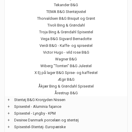
Tekander B&G
TEMA B&G Stentøjsstel
Thorvaldsen B&G Bisquit og Grønt
Tivoli Bing & Grøndahl
Troja Bing & Grøndahl Spisestel
Vega B&G Sigvard Bernadotte
Verdi B&G - Kaffe- og spisestel
Victor Hugo - vild rose B&G
Wagner B&G
Wiberg "Tomten" B&G Julestel
X Ej på lager B&G Spise- og kaffestel
Ægir B&G
Åkjær Bing & Grøndahl Spisestel
Årestrup B&G
+
Stentøj B&G Kronjyden Nissen
+
Spisestel - Aluminia fajance
+
Spisestel - Lyngby - KPM
+
Desiree Danmark porcelæn og stentøj
+
Spisestel-Stentøj- Europæiske