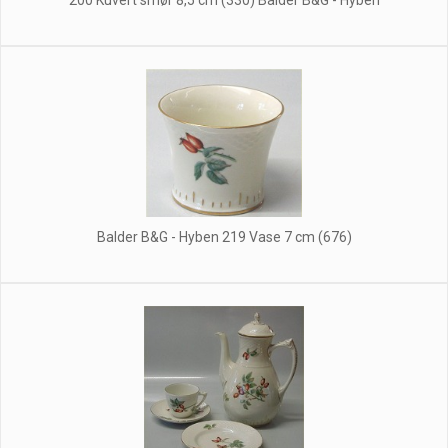
200 Kuvert smør 8,5 cm (330) Balder B&G - Hyben
Balder B&G - Hyben 219 Vase 7 cm (676)