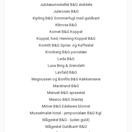
Jubilæumsstellet B&G steldele
Julerosen B&G
Kipling B&G Sommerfugl med guldkant
Klitrose B&G
Komet B&G Koppel
Koppel, hvid, Henning Koppel B&G
Korinth B&G Spise- og Kaffestel
Kronberg B&G porcelæn
Leda B&G
Luna Bing & Grøndahl
Løvfald B&G
Magnussen og Bonfils B&G Køkkenserie
Marstrand B&G
Menuet B&G spisestel
Mexico B&G Stentøj
Mimer B&G Edelweis blomst
Musselmalet hotel - jernporcelæn B&G Kgl.
Mågestel B&G - (uden guld)
Mågestel Guldkant! B&G