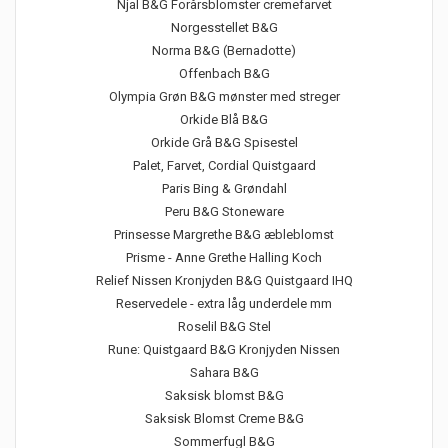
Njal B&G Forårsblomster cremefarvet
Norgesstellet B&G
Norma B&G (Bernadotte)
Offenbach B&G
Olympia Grøn B&G mønster med streger
Orkide Blå B&G
Orkide Grå B&G Spisestel
Palet, Farvet, Cordial Quistgaard
Paris Bing & Grøndahl
Peru B&G Stoneware
Prinsesse Margrethe B&G æbleblomst
Prisme - Anne Grethe Halling Koch
Relief Nissen Kronjyden B&G Quistgaard IHQ
Reservedele - extra låg underdele mm
Roselil B&G Stel
Rune: Quistgaard B&G Kronjyden Nissen
Sahara B&G
Saksisk blomst B&G
Saksisk Blomst Creme B&G
Sommerfugl B&G