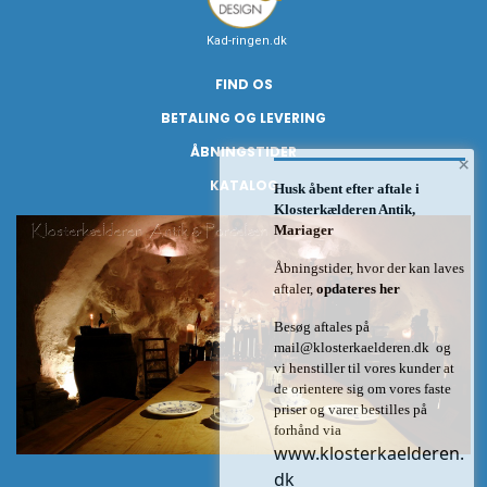
Kad-ringen.dk
FIND OS
BETALING OG LEVERING
ÅBNINGSTIDER
×
KATALOG
Husk åbent efter aftale i
Klosterkælderen Antik,
Mariager
Åbningstider, hvor der kan laves
aftaler,
opdateres her
Besøg aftales på
mail@klosterkaelderen.dk
og
vi henstiller til vores kunder at
de orientere sig om vores faste
priser og varer bestilles på
forhånd via
www.klosterkaelderen.
dk