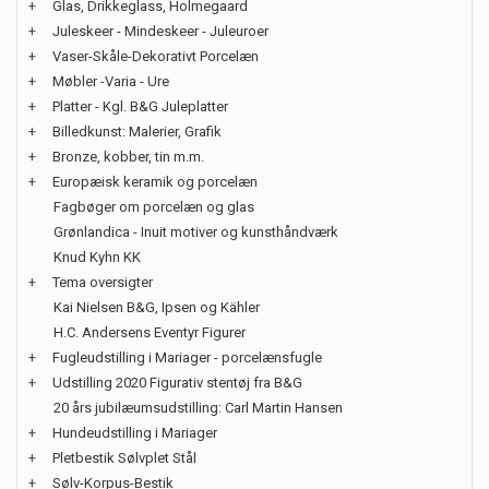
+
Glas, Drikkeglass, Holmegaard
+
Juleskeer - Mindeskeer - Juleuroer
+
Vaser-Skåle-Dekorativt Porcelæn
+
Møbler -Varia - Ure
+
Platter - Kgl. B&G Juleplatter
+
Billedkunst: Malerier, Grafik
+
Bronze, kobber, tin m.m.
+
Europæisk keramik og porcelæn
Fagbøger om porcelæn og glas
Grønlandica - Inuit motiver og kunsthåndværk
Knud Kyhn KK
+
Tema oversigter
Kai Nielsen B&G, Ipsen og Kähler
H.C. Andersens Eventyr Figurer
+
Fugleudstilling i Mariager - porcelænsfugle
+
Udstilling 2020 Figurativ stentøj fra B&G
20 års jubilæumsudstilling: Carl Martin Hansen
+
Hundeudstilling i Mariager
+
Pletbestik Sølvplet Stål
+
Sølv-Korpus-Bestik