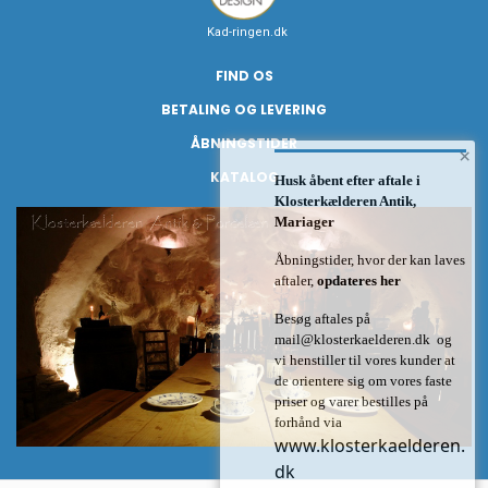
Kad-ringen.dk
FIND OS
BETALING OG LEVERING
ÅBNINGSTIDER
×
KATALOG
Husk åbent efter aftale i
Klosterkælderen Antik,
Mariager
Åbningstider, hvor der kan laves
aftaler,
opdateres her
Besøg aftales på
mail@klosterkaelderen.dk
og
vi henstiller til vores kunder at
de orientere sig om vores faste
priser og varer bestilles på
forhånd via
www.klosterkaelderen.
dk