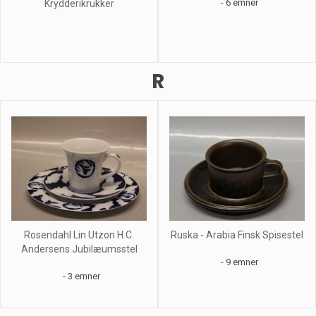
- 6 emner
Krydderikrukker
R
Rosendahl Lin Utzon H.C.
Ruska - Arabia Finsk Spisestel
Andersens Jubilæumsstel
- 9 emner
- 3 emner