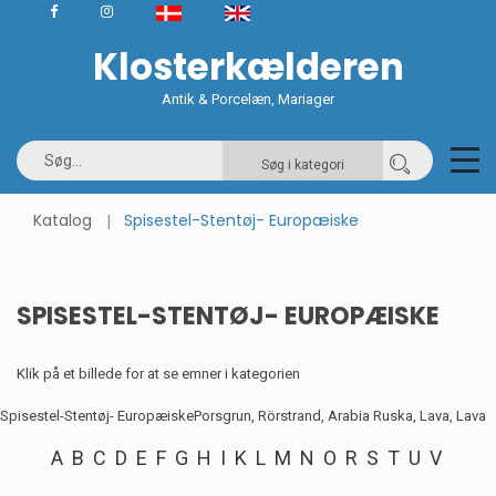
Klosterkælderen
Antik & Porcelæn, Mariager
Søg i kategori
Katalog
Spisestel-Stentøj- Europæiske
SPISESTEL-STENTØJ- EUROPÆISKE
Klik på et billede for at se emner i kategorien
Spisestel-Stentøj- Europæiske
Porsgrun, Rörstrand, Arabia Ruska, Lava, Lava
A
B
C
D
E
F
G
H
I
K
L
M
N
O
R
S
T
U
V