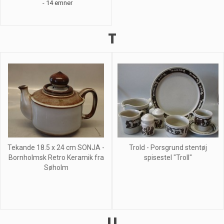
- 14 emner
T
Tekande 18.5 x 24 cm SONJA -
Trold - Porsgrund stentøj
Bornholmsk Retro Keramik fra
spisestel "Troll"
Søholm
U