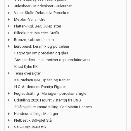
+
Juleskeer - Mindeskeer - Juleuroer
+
Vaser-Skåle-Dekorativt Porcelæn
+
Møbler -Varia - Ure
+
Platter - Kgl. B&G Juleplatter
+
Billedkunst: Malerier, Grafik
+
Bronze, kobber, tin m.m.
+
Europæisk keramik og porcelæn
Fagbøger om porcelæn og glas
Grønlandica - Inuit motiver og kunsthåndværk
Knud Kyhn KK
+
Tema oversigter
Kai Nielsen B&G, Ipsen og Kähler
H.C. Andersens Eventyr Figurer
+
Fugleudstilling i Mariager - porcelænsfugle
+
Udstilling 2020 Figurativ stentøj fra B&G
20 års jubilæumsudstilling: Carl Martin Hansen
+
Hundeudstilling i Mariager
+
Pletbestik Sølvplet Stål
+
Sølv-Korpus-Bestik