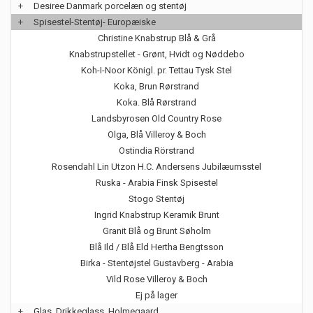
+
Desiree Danmark porcelæn og stentøj
+
Spisestel-Stentøj- Europæiske
Christine Knabstrup Blå & Grå
Knabstrupstellet - Grønt, Hvidt og Nøddebo
Koh-I-Noor Königl. pr. Tettau Tysk Stel
Koka, Brun Rørstrand
Koka. Blå Rørstrand
Landsbyrosen Old Country Rose
Olga, Blå Villeroy & Boch
Ostindia Rörstrand
Rosendahl Lin Utzon H.C. Andersens Jubilæumsstel
Ruska - Arabia Finsk Spisestel
Stogo Stentøj
Ingrid Knabstrup Keramik Brunt
Granit Blå og Brunt Søholm
Blå Ild / Blå Eld Hertha Bengtsson
Birka - Stentøjstel Gustavberg - Arabia
Vild Rose Villeroy & Boch
Ej på lager
+
Glas, Drikkeglass, Holmegaard