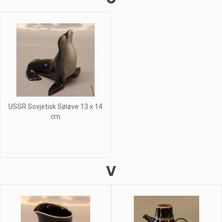
USSR Sovjetisk Søløve 13 x 14
cm
V