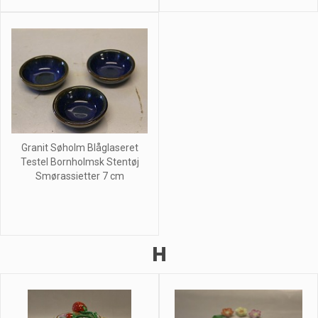
Granit Søholm Blåglaseret
Testel Bornholmsk Stentøj
Smørassietter 7 cm
H