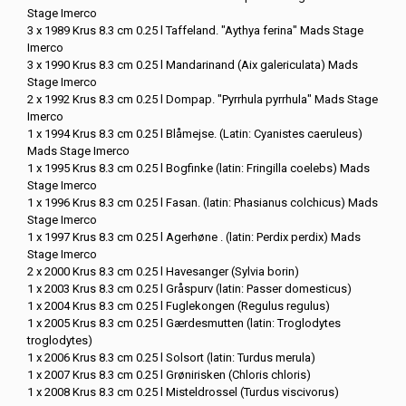
Stage Imerco
3 x 1989 Krus 8.3 cm 0.25 l Taffeland. "Aythya ferina" Mads Stage
Imerco
3 x 1990 Krus 8.3 cm 0.25 l Mandarinand (Aix galericulata) Mads
Stage Imerco
2 x 1992 Krus 8.3 cm 0.25 l Dompap. "Pyrrhula pyrrhula" Mads Stage
Imerco
1 x 1994 Krus 8.3 cm 0.25 l Blåmejse. (Latin: Cyanistes caeruleus)
Mads Stage Imerco
1 x 1995 Krus 8.3 cm 0.25 l Bogfinke (latin: Fringilla coelebs) Mads
Stage Imerco
1 x 1996 Krus 8.3 cm 0.25 l Fasan. (latin: Phasianus colchicus) Mads
Stage Imerco
1 x 1997 Krus 8.3 cm 0.25 l Agerhøne . (latin: Perdix perdix) Mads
Stage Imerco
2 x 2000 Krus 8.3 cm 0.25 l Havesanger (Sylvia borin)
1 x 2003 Krus 8.3 cm 0.25 l Gråspurv (latin: Passer domesticus)
1 x 2004 Krus 8.3 cm 0.25 l Fuglekongen (Regulus regulus)
1 x 2005 Krus 8.3 cm 0.25 l Gærdesmutten (latin: Troglodytes
troglodytes)
1 x 2006 Krus 8.3 cm 0.25 l Solsort (latin: Turdus merula)
1 x 2007 Krus 8.3 cm 0.25 l Grønirisken (Chloris chloris)
1 x 2008 Krus 8.3 cm 0.25 l Misteldrossel (Turdus viscivorus)