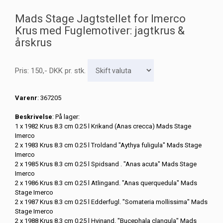
Mads Stage Jagtstellet for Imerco
Krus med Fuglemotiver: jagtkrus &
årskrus
Pris:
150
,-
DKK
pr. stk.
Varenr
: 367205
Beskrivelse
: På lager:
1 x 1982 Krus 8.3 cm 0.25 l Krikand (Anas crecca) Mads Stage
Imerco
2 x 1983 Krus 8.3 cm 0.25 l Troldand "Aythya fuligula" Mads Stage
Imerco
2 x 1985 Krus 8.3 cm 0.25 l Spidsand . "Anas acuta" Mads Stage
Imerco
2 x 1986 Krus 8.3 cm 0.25 l Atlingand. "Anas querquedula" Mads
Stage Imerco
2 x 1987 Krus 8.3 cm 0.25 l Edderfugl. "Somateria mollissima" Mads
Stage Imerco
2 x 1988 Krus 8.3 cm 0.25 l Hvinand. "Bucephala clangula" Mads