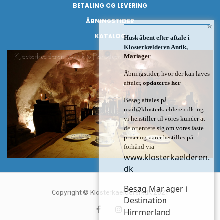
BETALING OG LEVERING
ÅBNINGSTIDER
×
KATALOG
Husk åbent efter aftale i
Klosterkælderen Antik,
Mariager
Åbningstider, hvor der kan laves
aftaler,
opdateres her
Besøg aftales på
mail@klosterkaelderen.dk
og
vi henstiller til vores kunder at
de orientere sig om vores faste
priser og varer bestilles på
forhånd via
www.klosterkaelderen.
dk
Besøg Mariager i
Copyright © Klosterkaelderen.dk 2021
Destination
Himmerland