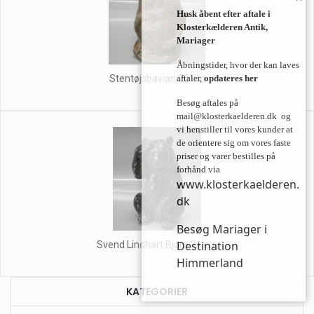
Husk åbent efter aftale i
Klosterkælderen Antik,
Mariager
Åbningstider, hvor der kan laves
Stentøjsbavian 20 cm
aftaler,
opdateres her
Besøg aftales på
mail@klosterkaelderen.dk
og
vi henstiller til vores kunder at
de orientere sig om vores faste
priser og varer bestilles på
forhånd via
www.klosterkaelderen.
dk
Besøg Mariager i
Destination
Svend Lindhart Bjørn 21 cm
Himmerland
KATEGORIER