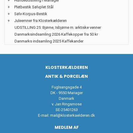
+
Hundeudstilling i Mariager
+
Pletbestik Sølvplet Stål
+
Sølv-Korpus-Bestik
+
Juleemner fra Klosterkælderen
UDSTILLING 25: Bjørne, Isbjørne m. arktiske venner
Danmarksindsamling 2026 Kaffekopper fra 50 kr
Danmarks indsamling 2025 Kaffekander
KLOSTERKÆLDEREN
ANTIK & PORCELÆN
Fuglsangsgade 4
DK - 9550 Mariager
Danmark
v. Jan Ringsmose
SE-25401263
E-mail:
mail@klosterkaelderen.dk
MEDLEM AF