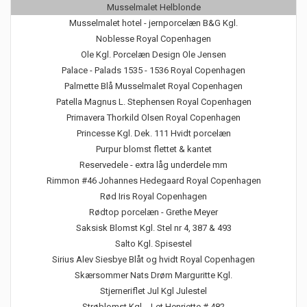
Musselmalet Helblonde
Musselmalet hotel - jernporcelæn B&G Kgl.
Noblesse Royal Copenhagen
Ole Kgl. Porcelæn Design Ole Jensen
Palace - Palads 1535 - 1536 Royal Copenhagen
Palmette Blå Musselmalet Royal Copenhagen
Patella Magnus L. Stephensen Royal Copenhagen
Primavera Thorkild Olsen Royal Copenhagen
Princesse Kgl. Dek. 111 Hvidt porcelæn
Purpur blomst flettet & kantet
Reservedele - extra låg underdele mm
Rimmon #46 Johannes Hedegaard Royal Copenhagen
Rød Iris Royal Copenhagen
Rødtop porcelæn - Grethe Meyer
Saksisk Blomst Kgl. Stel nr 4, 387 & 493
Salto Kgl. Spisestel
Sirius Alev Siesbye Blåt og hvidt Royal Copenhagen
Skærsommer Nats Drøm Marguritte Kgl.
Stjerneriflet Jul Kgl Julestel
Strøblomst Kgl. - Let Henriette # 482