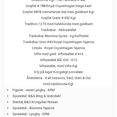
Svejfet # 788 Royal Copenhagen beige kant
Svejfet #878 cremefarvet stel med guldkant Kgl.
Svejfet Grønt # 952 Kgl.
Tradition 1275 Hvid halvblonde med guldkant
Trankebar - Skibsstellet
Trankebar Aluminia Spise - og Kaffestel
Trankebar, brun #45 Royal Copenhagen fajance
Ursula - Royal Copenhagen fajance
Vifte med guld. Viftestellet # 414
Viftestellet Blå, KGl. 1212
Viftestellet, Hvid Vifte Kgl.
X Ej på lager Kongeligt porcelæn
Årstiderne - 4 all Seasons, Rød, Grøn & Gul
Hvid halvblonde Kgl.
+
Figurer - vaser Lyngby - KPM
+
Spisestel -B&G Bing & Grøndahl
+
Stentøj B&G Kronjyden Nissen
+
Spisestel - Aluminia fajance
+
Spisestel - Lyngby - KPM