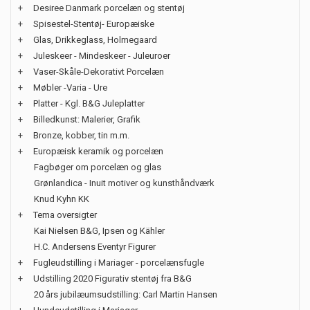
+
Desiree Danmark porcelæn og stentøj
+
Spisestel-Stentøj- Europæiske
+
Glas, Drikkeglass, Holmegaard
+
Juleskeer - Mindeskeer - Juleuroer
+
Vaser-Skåle-Dekorativt Porcelæn
+
Møbler -Varia - Ure
+
Platter - Kgl. B&G Juleplatter
+
Billedkunst: Malerier, Grafik
+
Bronze, kobber, tin m.m.
+
Europæisk keramik og porcelæn
Fagbøger om porcelæn og glas
Grønlandica - Inuit motiver og kunsthåndværk
Knud Kyhn KK
+
Tema oversigter
Kai Nielsen B&G, Ipsen og Kähler
H.C. Andersens Eventyr Figurer
+
Fugleudstilling i Mariager - porcelænsfugle
+
Udstilling 2020 Figurativ stentøj fra B&G
20 års jubilæumsudstilling: Carl Martin Hansen