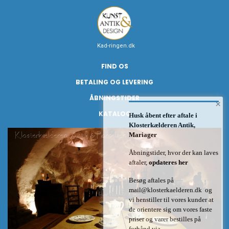
Kad-ringen.dk
FIND OS
BETALING OG LEVERING
ÅBNINGSTIDER
×
KATALOG
Husk åbent efter aftale i
Klosterkælderen Antik,
Mariager
Åbningstider, hvor der kan laves
aftaler,
opdateres her
Besøg aftales på
mail@klosterkaelderen.dk
og
vi henstiller til vores kunder at
de orientere sig om vores faste
priser og varer bestilles på
forhånd via