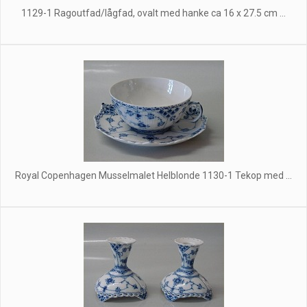
1129-1 Ragoutfad/lågfad, ovalt med hanke ca 16 x 27.5 cm ...
Royal Copenhagen Musselmalet Helblonde 1130-1 Tekop med ...