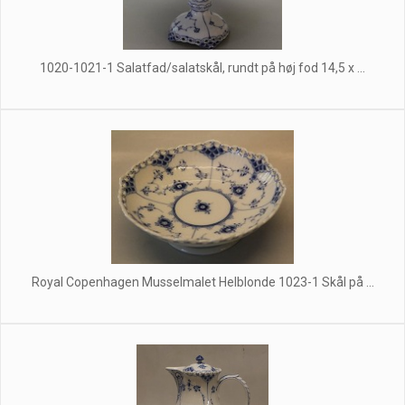
1020-1021-1 Salatfad/salatskål, rundt på høj fod 14,5 x ...
Royal Copenhagen Musselmalet Helblonde 1023-1 Skål på ...