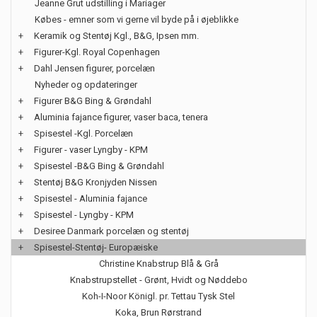
Jeanne Grut udstilling i Mariager
Købes - emner som vi gerne vil byde på i øjeblikke
+
Keramik og Stentøj Kgl., B&G, Ipsen mm.
+
Figurer-Kgl. Royal Copenhagen
+
Dahl Jensen figurer, porcelæn
Nyheder og opdateringer
+
Figurer B&G Bing & Grøndahl
+
Aluminia fajance figurer, vaser baca, tenera
+
Spisestel -Kgl. Porcelæn
+
Figurer - vaser Lyngby - KPM
+
Spisestel -B&G Bing & Grøndahl
+
Stentøj B&G Kronjyden Nissen
+
Spisestel - Aluminia fajance
+
Spisestel - Lyngby - KPM
+
Desiree Danmark porcelæn og stentøj
+
Spisestel-Stentøj- Europæiske
Christine Knabstrup Blå & Grå
Knabstrupstellet - Grønt, Hvidt og Nøddebo
Koh-I-Noor Königl. pr. Tettau Tysk Stel
Koka, Brun Rørstrand