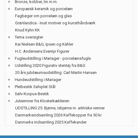
+
Bronze, kobber, tin m.m.
+
Europæisk keramik og porcelæn
Fagbøger om porcelæn og glas
Grønlandica - Inuit motiver og kunsthåndværk
Knud Kyhn KK
+
Tema oversigter
Kai Nielsen B&G, Ipsen og Kähler
H.C. Andersens Eventyr Figurer
+
Fugleudstilling i Mariager - porcelænsfugle
+
Udstilling 2020 Figurativ stentøj fra B&G
20 års jubilæumsudstilling: Carl Martin Hansen
+
Hundeudstilling i Mariager
+
Pletbestik Sølvplet Stål
+
Sølv-Korpus-Bestik
+
Juleemner fra Klosterkælderen
UDSTILLING 25: Bjørne, Isbjørne m. arktiske venner
Danmarksindsamling 2026 Kaffekopper fra 50 kr
Danmarks indsamling 2025 Kaffekander