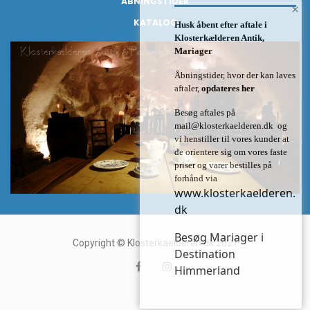
ÅBNINGSTIDER
×
KATALOG
Husk åbent efter aftale i
Klosterkælderen Antik,
Mariager
Åbningstider, hvor der kan laves
aftaler,
opdateres her
Besøg aftales på
mail@klosterkaelderen.dk
og
vi henstiller til vores kunder at
de orientere sig om vores faste
priser og varer bestilles på
forhånd via
www.klosterkaelderen.
dk
Besøg Mariager i
Copyright © Klosterkaelderen.dk 2021
Destination
Himmerland