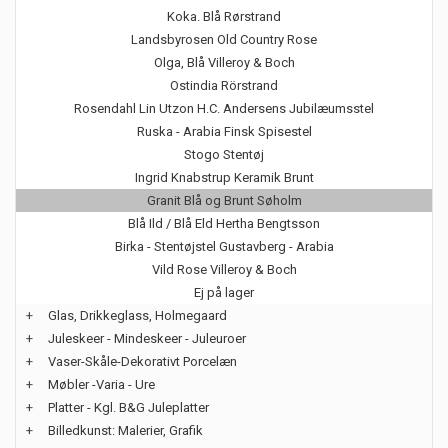
Koka. Blå Rørstrand
Landsbyrosen Old Country Rose
Olga, Blå Villeroy & Boch
Ostindia Rörstrand
Rosendahl Lin Utzon H.C. Andersens Jubilæumsstel
Ruska - Arabia Finsk Spisestel
Stogo Stentøj
Ingrid Knabstrup Keramik Brunt
Granit Blå og Brunt Søholm
Blå Ild / Blå Eld Hertha Bengtsson
Birka - Stentøjstel Gustavberg - Arabia
Vild Rose Villeroy & Boch
Ej på lager
+
Glas, Drikkeglass, Holmegaard
+
Juleskeer - Mindeskeer - Juleuroer
+
Vaser-Skåle-Dekorativt Porcelæn
+
Møbler -Varia - Ure
+
Platter - Kgl. B&G Juleplatter
+
Billedkunst: Malerier, Grafik