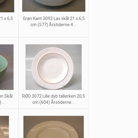
1 x 6,5
Grøn Kant 3092 Lav skål 21 x 6,5
cm (577) Årstiderne 4 ...
øn Skål
RØD 3072 Lille dyb tallerken 20,5
...
cm (604) Årstiderne ...