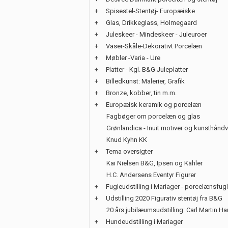
+
Spisestel-Stentøj- Europæiske
+
Glas, Drikkeglass, Holmegaard
+
Juleskeer - Mindeskeer - Juleuroer
+
Vaser-Skåle-Dekorativt Porcelæn
+
Møbler -Varia - Ure
+
Platter - Kgl. B&G Juleplatter
+
Billedkunst: Malerier, Grafik
+
Bronze, kobber, tin m.m.
+
Europæisk keramik og porcelæn
Fagbøger om porcelæn og glas
Grønlandica - Inuit motiver og kunsthånd
Knud Kyhn KK
+
Tema oversigter
Kai Nielsen B&G, Ipsen og Kähler
H.C. Andersens Eventyr Figurer
+
Fugleudstilling i Mariager - porcelænsfug
+
Udstilling 2020 Figurativ stentøj fra B&G
20 års jubilæumsudstilling: Carl Martin H
+
Hundeudstilling i Mariager