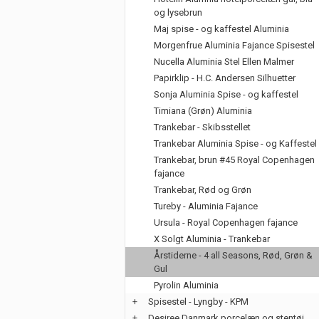
og lysebrun
Maj spise - og kaffestel Aluminia
Morgenfrue Aluminia Fajance Spisestel
Nucella Aluminia Stel Ellen Malmer
Papirklip - H.C. Andersen Silhuetter
Sonja Aluminia Spise - og kaffestel
Timiana (Grøn) Aluminia
Trankebar - Skibsstellet
Trankebar Aluminia Spise - og Kaffestel
Trankebar, brun #45 Royal Copenhagen
fajance
Trankebar, Rød og Grøn
Tureby - Aluminia Fajance
Ursula - Royal Copenhagen fajance
X Solgt Aluminia - Trankebar
Årstiderne - 4 all Seasons, Rød, Grøn &
Gul
Pyrolin Aluminia
+
Spisestel - Lyngby - KPM
+
Desiree Danmark porcelæn og stentøj