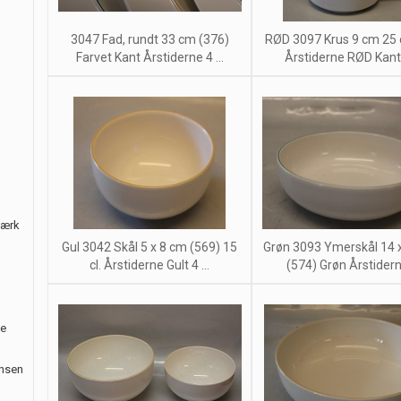
3047 Fad, rundt 33 cm (376)
RØD 3097 Krus 9 cm 25 c
Farvet Kant Årstiderne 4 ...
Årstiderne RØD Kant 4
værk
Gul 3042 Skål 5 x 8 cm (569) 15
Grøn 3093 Ymerskål 14 
cl. Årstiderne Gult 4 ...
(574) Grøn Årstiderne
le
ansen