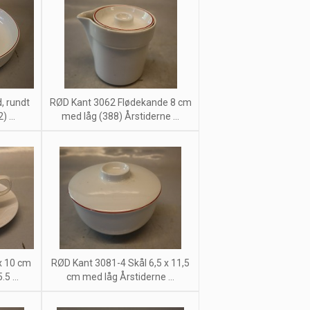
, rundt
RØD Kant 3062 Flødekande 8 cm
 ...
med låg (388) Årstiderne ...
x 10 cm
RØD Kant 3081-4 Skål 6,5 x 11,5
5 ...
cm med låg Årstiderne ...