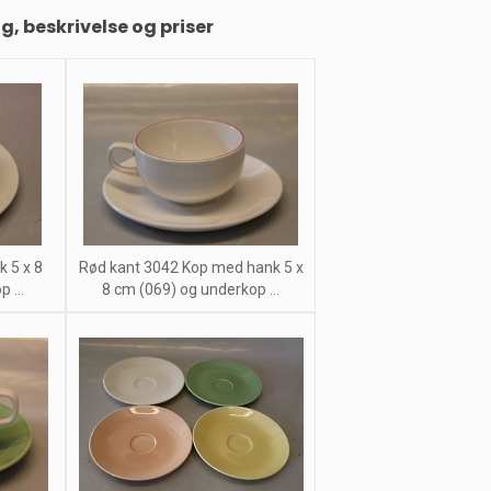
ng, beskrivelse og priser
 5 x 8
Rød kant 3042 Kop med hank 5 x
 ...
8 cm (069) og underkop ...