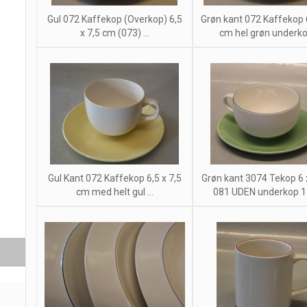
Gul 072 Kaffekop (Overkop) 6,5
Grøn kant 072 Kaffekop 6
x 7,5 cm (073) ...
cm hel grøn underkop
Gul Kant 072 Kaffekop 6,5 x 7,5
Grøn kant 3074 Tekop 6
cm med helt gul ...
081 UDEN underkop 15.