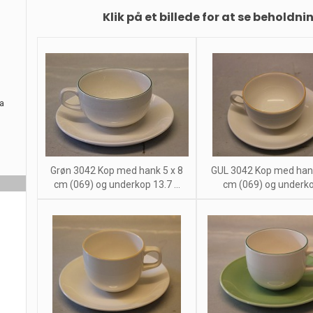
Klik på et billede for at se beholdni
ra
Grøn 3042 Kop med hank 5 x 8
GUL 3042 Kop med hank
cm (069) og underkop 13.7 ...
cm (069) og underkop