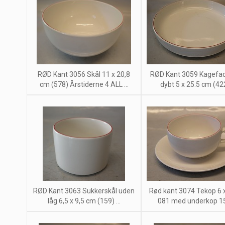
RØD Kant 3056 Skål 11 x 20,8
RØD Kant 3059 Kagefad
cm (578) Årstiderne 4 ALL ...
dybt 5 x 25.5 cm (422)
RØD Kant 3063 Sukkerskål uden
Rød kant 3074 Tekop 6 
låg 6,5 x 9,5 cm (159) ...
081 med underkop 15.