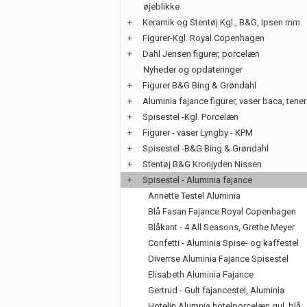
øjeblikke
+
Keramik og Stentøj Kgl., B&G, Ipsen mm.
+
Figurer-Kgl. Royal Copenhagen
+
Dahl Jensen figurer, porcelæn
Nyheder og opdateringer
+
Figurer B&G Bing & Grøndahl
+
Aluminia fajance figurer, vaser baca, tene
+
Spisestel -Kgl. Porcelæn
+
Figurer - vaser Lyngby - KPM
+
Spisestel -B&G Bing & Grøndahl
+
Stentøj B&G Kronjyden Nissen
+
Spisestel - Aluminia fajance
Annette Testel Aluminia
Blå Fasan Fajance Royal Copenhagen
Blåkant - 4 All Seasons, Grethe Meyer
Confetti - Aluminia Spise- og kaffestel
Diverrse Aluminia Fajance Spisestel
Elisabeth Aluminia Fajance
Gertrud - Gult fajancestel, Aluminia
Hotelin Alumnia hotelporcelæn gul, blå