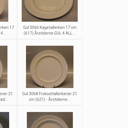
erken 17
Gul 3066 Kagetallerken 17 cm
 ...
(617) Årstiderne GUL 4 ALL ...
ener 21
Gul 3068 Frokosttallerkener 21
d ...
cm (621) - Årstiderne ...