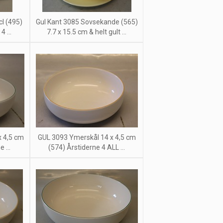
l (495)
Gul Kant 3085 Sovsekande (565)
 ...
7.7 x 15.5 cm & helt gult ...
x 4,5 cm
GUL 3093 Ymerskål 14 x 4,5 cm
 ...
(574) Årstiderne 4 ALL ...