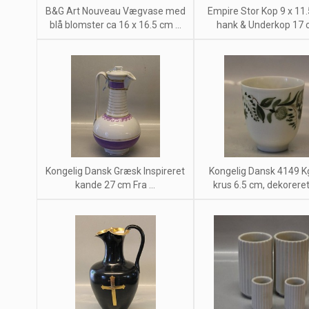
B&G Art Nouveau Vægvase med
Empire Stor Kop 9 x 11
blå blomster ca 16 x 16.5 cm ...
hank & Underkop 17 c
Kongelig Dansk Græsk Inspireret
Kongelig Dansk 4149 Kgl
kande 27 cm Fra ...
krus 6.5 cm, dekoreret 