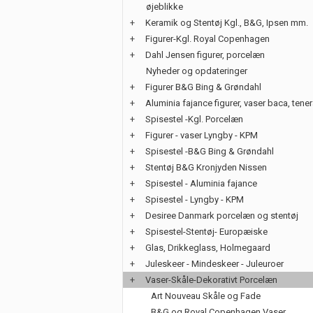
øjeblikke
+
Keramik og Stentøj Kgl., B&G, Ipsen mm.
+
Figurer-Kgl. Royal Copenhagen
+
Dahl Jensen figurer, porcelæn
Nyheder og opdateringer
+
Figurer B&G Bing & Grøndahl
+
Aluminia fajance figurer, vaser baca, tene
+
Spisestel -Kgl. Porcelæn
+
Figurer - vaser Lyngby - KPM
+
Spisestel -B&G Bing & Grøndahl
+
Stentøj B&G Kronjyden Nissen
+
Spisestel - Aluminia fajance
+
Spisestel - Lyngby - KPM
+
Desiree Danmark porcelæn og stentøj
+
Spisestel-Stentøj- Europæiske
+
Glas, Drikkeglass, Holmegaard
+
Juleskeer - Mindeskeer - Juleuroer
+
Vaser-Skåle-Dekorativt Porcelæn
Art Nouveau Skåle og Fade
B&G og Royal Copenhagen Vaser