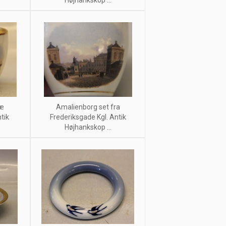
Højhankskop ...
læ
Amalienborg set fra
tik
Frederiksgade Kgl. Antik
Højhankskop ...