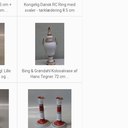
.5 cm +
Kongelig Dansk RC Ring med
m ...
svaler - tørklædering 8.5 cm
. Lille
Bing & Grøndahl Kolosalvase af
og ...
Hans Tegner 72 cm ...