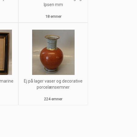
Ipsen mm
18 emner
 marine
Ej på lager vaser og decorative
porcelænsemner
224 emner