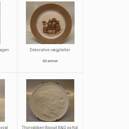
hagen
Dekorative vægplatter
60 emner
oyal
Thorvaldsen Biscuit B&G og Kgl.