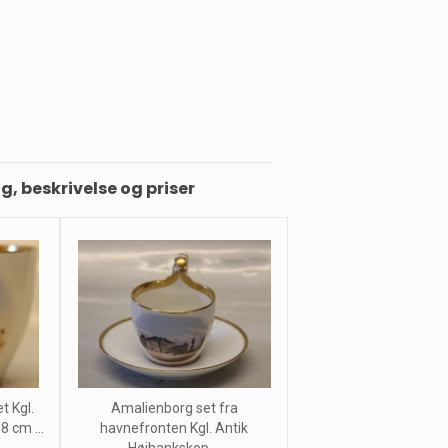
ng, beskrivelse og priser
t Kgl.
Amalienborg set fra
8 cm ...
havnefronten Kgl. Antik