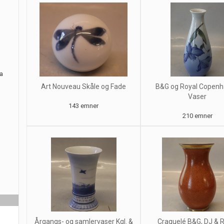
ra
Art Nouveau Skåle og Fade
B&G og Royal Copen
Vaser
143 emner
210 emner
Årgangs- og samlervaser Kgl. &
Craquelé B&G, DJ & R