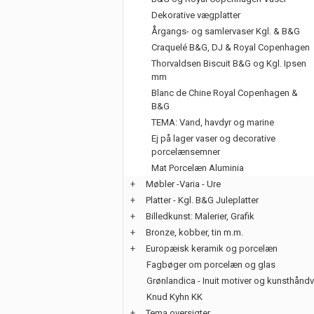
Dekorative vægplatter
Årgangs- og samlervaser Kgl. & B&G
Craquelé B&G, DJ & Royal Copenhagen
Thorvaldsen Biscuit B&G og Kgl. Ipsen
mm
Blanc de Chine Royal Copenhagen &
B&G
TEMA: Vand, havdyr og marine
Ej på lager vaser og decorative
porcelænsemner
Mat Porcelæn Aluminia
+
Møbler -Varia - Ure
+
Platter - Kgl. B&G Juleplatter
+
Billedkunst: Malerier, Grafik
+
Bronze, kobber, tin m.m.
+
Europæisk keramik og porcelæn
Fagbøger om porcelæn og glas
Grønlandica - Inuit motiver og kunsthånd
Knud Kyhn KK
+
Tema oversigter