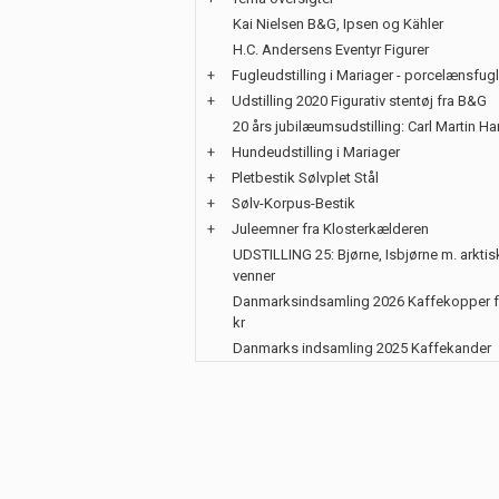
Kai Nielsen B&G, Ipsen og Kähler
H.C. Andersens Eventyr Figurer
+
Fugleudstilling i Mariager - porcelænsfug
+
Udstilling 2020 Figurativ stentøj fra B&G
20 års jubilæumsudstilling: Carl Martin H
+
Hundeudstilling i Mariager
+
Pletbestik Sølvplet Stål
+
Sølv-Korpus-Bestik
+
Juleemner fra Klosterkælderen
UDSTILLING 25: Bjørne, Isbjørne m. arktis
venner
Danmarksindsamling 2026 Kaffekopper f
kr
Danmarks indsamling 2025 Kaffekander