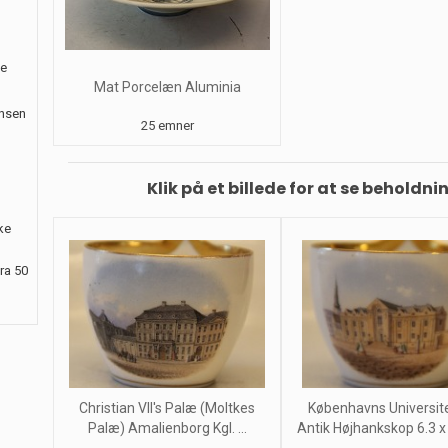
le
Mat Porcelæn Aluminia
ansen
25 emner
Klik på et billede for at se beholdni
ke
ra 50
Christian VII's Palæ (Moltkes
Københavns Universite
Palæ) Amalienborg Kgl. ...
Antik Højhankskop 6.3 x 