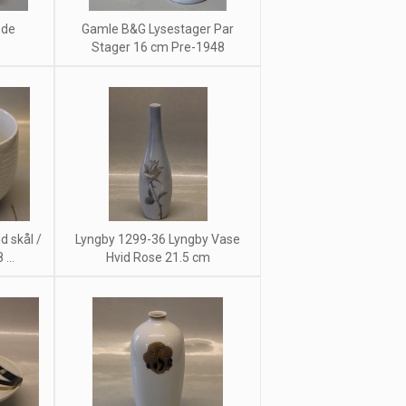
ede
Gamle B&G Lysestager Par
Stager 16 cm Pre-1948
d skål /
Lyngby 1299-36 Lyngby Vase
...
Hvid Rose 21.5 cm