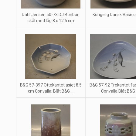
Dahl Jensen 50-73 DJ Bonbon
Kongelig Dansk Vase o
skål med låg 8 x 12.5 cm
B&G 57-397 Ottekantet asiet 8.5
B&G 57-92 Trekantet fa
cm Convalla: Blåt B&G ...
Convalla Blåt B&G .