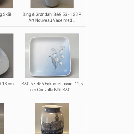
g Skål
Bing & Grøndahl B&G 53 - 123 P
Art Nouveau Vase med ...
d 13 cm
B&G 57-455 Firkantet assiet 12,5
..
cm Convalla Blåt B&G ...