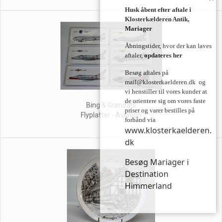
Husk åbent efter aftale i
Klosterkælderen Antik,
Mariager
Åbningstider, hvor der kan laves
aftaler,
opdateres her
Besøg aftales på
mail@klosterkaelderen.dk
og
vi henstiller til vores kunder at
de orientere sig om vores faste
Bing & Grøndahl
priser og varer bestilles på
Flyplatter - Aviation
forhånd via
www.klosterkaelderen.
dk
Besøg Mariager i
Destination
Himmerland