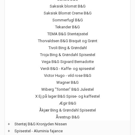
Saksisk blomst B&G
Saksisk Blomst Creme B&G
Sommerfugl B&G
Tekander B&G
TEMA B&G Stentøjsstel
Thorvaldsen B&G Bisquit og Grønt
Tivoli Bing & Grøndahl
Troja Bing & Grøndahl Spisestel
Vega B&G Sigvard Bernadotte
Verdi B&G - Kaffe- og spisestel
Victor Hugo - vild rose B&G
Wagner B&G
Wiberg "Tomten" B&G Julestel
X Ej på lager B&G Spise- og kaffestel
Ægir B&G
Åkjær Bing & Grøndahl Spisestel
Årestrup B&G
+
Stentøj B&G Kronjyden Nissen
+
Spisestel - Aluminia fajance