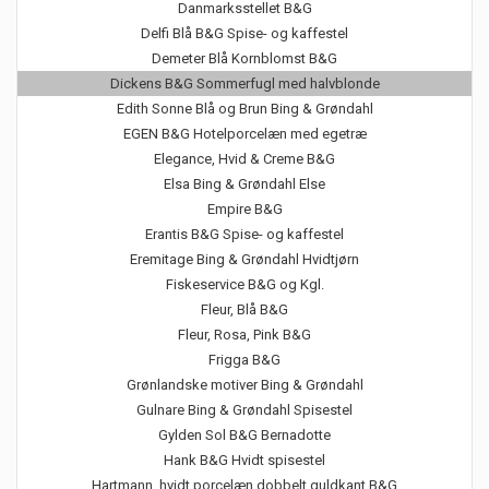
Danmarksstellet B&G
Delfi Blå B&G Spise- og kaffestel
Demeter Blå Kornblomst B&G
Dickens B&G Sommerfugl med halvblonde
Edith Sonne Blå og Brun Bing & Grøndahl
EGEN B&G Hotelporcelæn med egetræ
Elegance, Hvid & Creme B&G
Elsa Bing & Grøndahl Else
Empire B&G
Erantis B&G Spise- og kaffestel
Eremitage Bing & Grøndahl Hvidtjørn
Fiskeservice B&G og Kgl.
Fleur, Blå B&G
Fleur, Rosa, Pink B&G
Frigga B&G
Grønlandske motiver Bing & Grøndahl
Gulnare Bing & Grøndahl Spisestel
Gylden Sol B&G Bernadotte
Hank B&G Hvidt spisestel
Hartmann, hvidt porcelæn dobbelt guldkant B&G