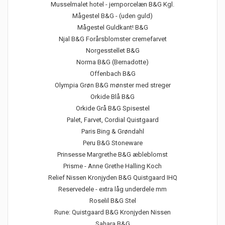
Musselmalet hotel - jernporcelæn B&G Kgl.
Mågestel B&G - (uden guld)
Mågestel Guldkant! B&G
Njal B&G Forårsblomster cremefarvet
Norgesstellet B&G
Norma B&G (Bernadotte)
Offenbach B&G
Olympia Grøn B&G mønster med streger
Orkide Blå B&G
Orkide Grå B&G Spisestel
Palet, Farvet, Cordial Quistgaard
Paris Bing & Grøndahl
Peru B&G Stoneware
Prinsesse Margrethe B&G æbleblomst
Prisme - Anne Grethe Halling Koch
Relief Nissen Kronjyden B&G Quistgaard IHQ
Reservedele - extra låg underdele mm
Roselil B&G Stel
Rune: Quistgaard B&G Kronjyden Nissen
Sahara B&G