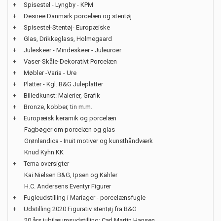
+
Spisestel - Lyngby - KPM
+
Desiree Danmark porcelæn og stentøj
+
Spisestel-Stentøj- Europæiske
+
Glas, Drikkeglass, Holmegaard
+
Juleskeer - Mindeskeer - Juleuroer
+
Vaser-Skåle-Dekorativt Porcelæn
+
Møbler -Varia - Ure
+
Platter - Kgl. B&G Juleplatter
+
Billedkunst: Malerier, Grafik
+
Bronze, kobber, tin m.m.
+
Europæisk keramik og porcelæn
Fagbøger om porcelæn og glas
Grønlandica - Inuit motiver og kunsthåndværk
Knud Kyhn KK
+
Tema oversigter
Kai Nielsen B&G, Ipsen og Kähler
H.C. Andersens Eventyr Figurer
+
Fugleudstilling i Mariager - porcelænsfugle
+
Udstilling 2020 Figurativ stentøj fra B&G
20 års jubilæumsudstilling: Carl Martin Hansen