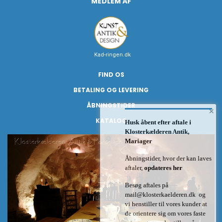
MEDLEM AF
Kad-ringen.dk
FIND OS
BETALING OG LEVERING
ÅBNINGSTIDER
×
KATALOG
Husk åbent efter aftale i
Klosterkælderen Antik,
Mariager
Åbningstider, hvor der kan laves
aftaler,
opdateres her
Besøg aftales på
mail@klosterkaelderen.dk
og
vi henstiller til vores kunder at
de orientere sig om vores faste