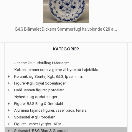
B&G Blåmalet Dickens Sommerfugl halvblonde 028 a ...
KATEGORIER
Jeanne Grut udstilling i Mariager
Købes - emner som vi gerne vil byde på i øjeblikke
+
Keramik og Stentøj Kgl., B&G, Ipsen mm.
+
Figurer-Kgl. Royal Copenhagen
+
Dahl Jensen figurer, porcelæn
Nyheder og opdateringer
+
Figurer B&G Bing & Grøndahl
+
Aluminia fajance figurer, vaser baca, tenera
+
Spisestel -Kgl. Porcelæn
+
Figurer - vaser Lyngby - KPM
+
Spisestel -B&G Bing & Grøndahl