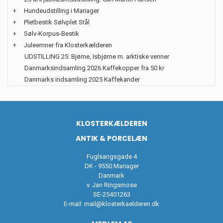
+
Hundeudstilling i Mariager
+
Pletbestik Sølvplet Stål
+
Sølv-Korpus-Bestik
+
Juleemner fra Klosterkælderen
UDSTILLING 25: Bjørne, Isbjørne m. arktiske venner
Danmarksindsamling 2026 Kaffekopper fra 50 kr
Danmarks indsamling 2025 Kaffekander
KLOSTERKÆLDEREN
ANTIK & PORCELÆN
Fuglsangsgade 4
DK - 9550 Mariager
Danmark
v. Jan Ringsmose
SE-25401263
E-mail:
mail@klosterkaelderen.dk