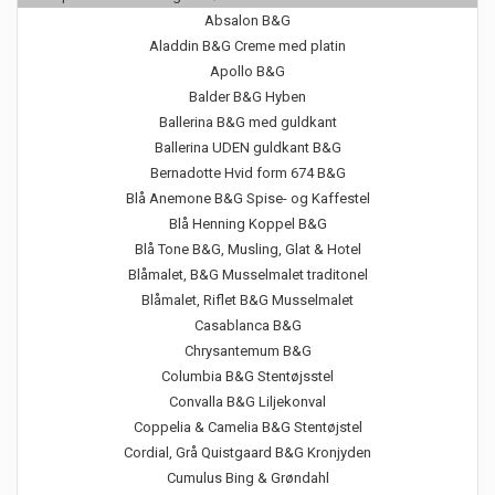
Absalon B&G
Aladdin B&G Creme med platin
Apollo B&G
Balder B&G Hyben
Ballerina B&G med guldkant
Ballerina UDEN guldkant B&G
Bernadotte Hvid form 674 B&G
Blå Anemone B&G Spise- og Kaffestel
Blå Henning Koppel B&G
Blå Tone B&G, Musling, Glat & Hotel
Blåmalet, B&G Musselmalet traditonel
Blåmalet, Riflet B&G Musselmalet
Casablanca B&G
Chrysantemum B&G
Columbia B&G Stentøjsstel
Convalla B&G Liljekonval
Coppelia & Camelia B&G Stentøjstel
Cordial, Grå Quistgaard B&G Kronjyden
Cumulus Bing & Grøndahl