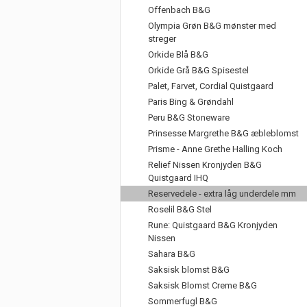
Offenbach B&G
Olympia Grøn B&G mønster med
streger
Orkide Blå B&G
Orkide Grå B&G Spisestel
Palet, Farvet, Cordial Quistgaard
Paris Bing & Grøndahl
Peru B&G Stoneware
Prinsesse Margrethe B&G æbleblomst
Prisme - Anne Grethe Halling Koch
Relief Nissen Kronjyden B&G
Quistgaard IHQ
Reservedele - extra låg underdele mm
Roselil B&G Stel
Rune: Quistgaard B&G Kronjyden
Nissen
Sahara B&G
Saksisk blomst B&G
Saksisk Blomst Creme B&G
Sommerfugl B&G