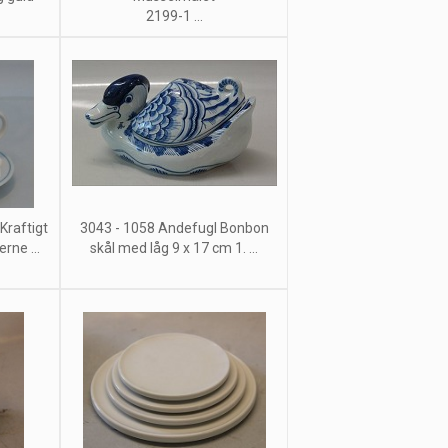
2199-1 ...
Kraftigt
3043 - 1058 Andefugl Bonbon
ne ...
skål med låg 9 x 17 cm 1. ...