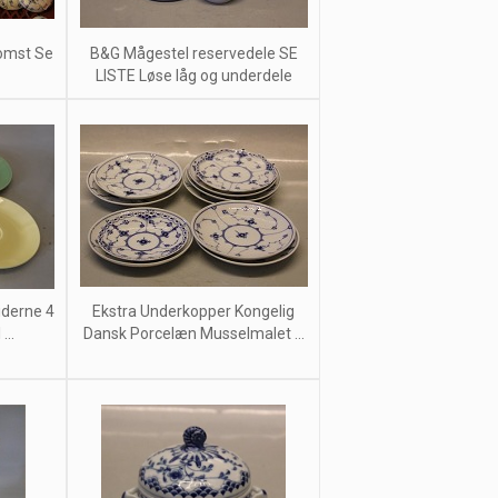
lomst Se
B&G Mågestel reservedele SE
LISTE Løse låg og underdele
iderne 4
Ekstra Underkopper Kongelig
...
Dansk Porcelæn Musselmalet ...