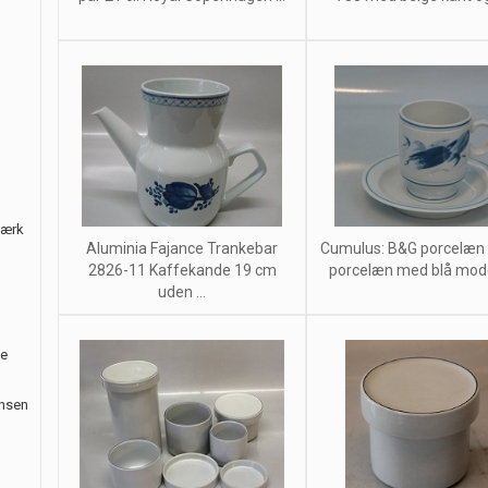
værk
Aluminia Fajance Trankebar
Cumulus: B&G porcelæn 
2826-11 Kaffekande 19 cm
porcelæn med blå moder
uden ...
le
ansen