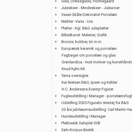
+
Glas, Drikkeglass, Holmegaard
+
Juleskeer - Mindeskeer - Juleuroer
+
Vaser-Skåle-Dekorativt Porcelæn
+
Møbler -Varia - Ure
+
Platter - Kgl. B&G Juleplatter
+
Billedkunst: Malerier, Grafik
+
Bronze, kobber, tin m.m.
+
Europæisk keramik og porcelæn
Fagbøger om porcelæn og glas
Grønlandica - Inuit motiver og kunsthånd
Knud Kyhn KK
+
Tema oversigter
Kai Nielsen B&G, Ipsen og Kähler
H.C. Andersens Eventyr Figurer
+
Fugleudstilling i Mariager - porcelænsfug
+
Udstilling 2020 Figurativ stentøj fra B&G
20 års jubilæumsudstilling: Carl Martin H
+
Hundeudstilling i Mariager
+
Pletbestik Sølvplet Stål
+
Sølv-Korpus-Bestik