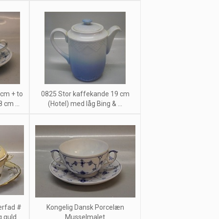
cm + to
0825 Stor kaffekande 19 cm
 cm ...
(Hotel) med låg Bing & ...
erfad #
Kongelig Dansk Porcelæn
g guld
Musselmalet