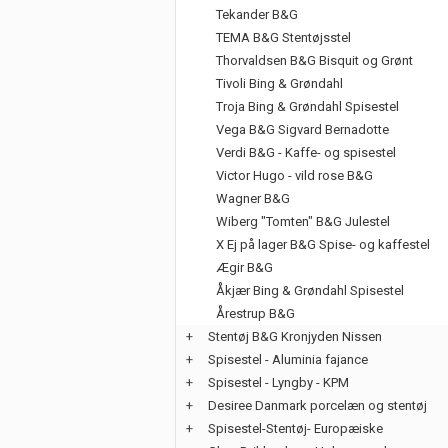
Tekander B&G
TEMA B&G Stentøjsstel
Thorvaldsen B&G Bisquit og Grønt
Tivoli Bing & Grøndahl
Troja Bing & Grøndahl Spisestel
Vega B&G Sigvard Bernadotte
Verdi B&G - Kaffe- og spisestel
Victor Hugo - vild rose B&G
Wagner B&G
Wiberg "Tomten" B&G Julestel
X Ej på lager B&G Spise- og kaffestel
Ægir B&G
Åkjær Bing & Grøndahl Spisestel
Årestrup B&G
+
Stentøj B&G Kronjyden Nissen
+
Spisestel - Aluminia fajance
+
Spisestel - Lyngby - KPM
+
Desiree Danmark porcelæn og stentøj
+
Spisestel-Stentøj- Europæiske