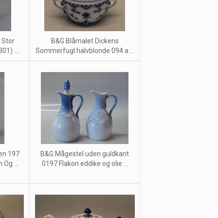
 Stor
B&G Blåmalet Dickens
01) ...
Sommerfugl halvblonde 094 a ...
æn 197
B&G Mågestel uden guldkant
 Og ...
0197 Flakon eddike og olie ...