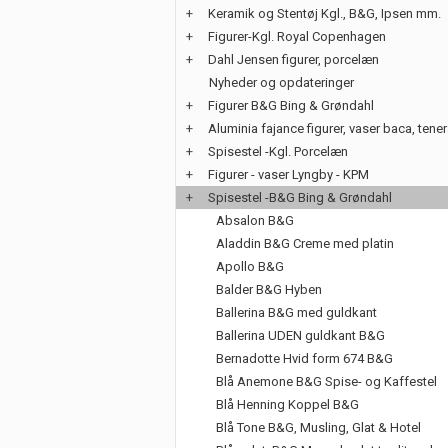
+
Keramik og Stentøj Kgl., B&G, Ipsen mm.
+
Figurer-Kgl. Royal Copenhagen
+
Dahl Jensen figurer, porcelæn
Nyheder og opdateringer
+
Figurer B&G Bing & Grøndahl
+
Aluminia fajance figurer, vaser baca, tene
+
Spisestel -Kgl. Porcelæn
+
Figurer - vaser Lyngby - KPM
+
Spisestel -B&G Bing & Grøndahl
Absalon B&G
Aladdin B&G Creme med platin
Apollo B&G
Balder B&G Hyben
Ballerina B&G med guldkant
Ballerina UDEN guldkant B&G
Bernadotte Hvid form 674 B&G
Blå Anemone B&G Spise- og Kaffestel
Blå Henning Koppel B&G
Blå Tone B&G, Musling, Glat & Hotel