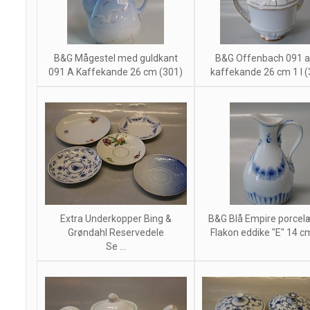
B&G Mågestel med guldkant
B&G Offenbach 091 a
091 A Kaffekande 26 cm (301)
kaffekande 26 cm 1 l (3
Extra Underkopper Bing &
B&G Blå Empire porcel
Grøndahl Reservedele
Flakon eddike "E" 14 cm
Se ...