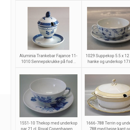
Aluminia Trankebar Fajance 11-
1029 Suppekop 5.5 x 12 
1010 Sennepskrukke på fod ...
hanke og underkop 17.8
1551-10 Thekop med underkop
1666-788 Terrin og und
par 21 cl. Royal Copenhagen ...
788 med beige kant o