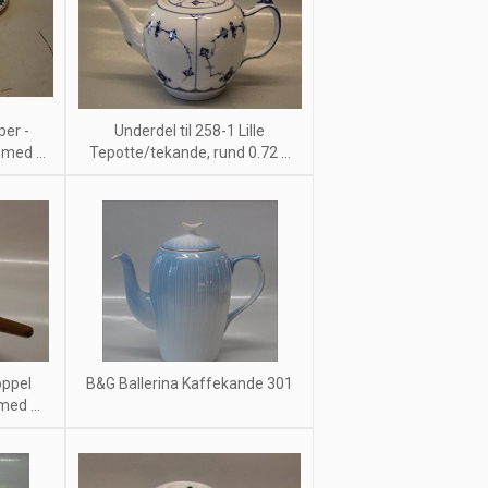
per -
Underdel til 258-1 Lille
med ...
Tepotte/tekande, rund 0.72 ...
oppel
B&G Ballerina Kaffekande 301
ed ...