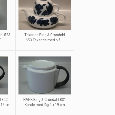
hl 523
Tekande Bing & Grøndahl
...
653 Tekande med blå ...
l 822
HANK Bing & Grøndahl 831
 15 cm
Kande med låg 9 x 19 cm