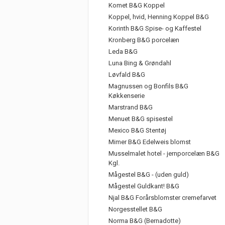
Komet B&G Koppel
Koppel, hvid, Henning Koppel B&G
Korinth B&G Spise- og Kaffestel
Kronberg B&G porcelæn
Leda B&G
Luna Bing & Grøndahl
Løvfald B&G
Magnussen og Bonfils B&G
Køkkenserie
Marstrand B&G
Menuet B&G spisestel
Mexico B&G Stentøj
Mimer B&G Edelweis blomst
Musselmalet hotel - jernporcelæn B&G
Kgl.
Mågestel B&G - (uden guld)
Mågestel Guldkant! B&G
Njal B&G Forårsblomster cremefarvet
Norgesstellet B&G
Norma B&G (Bernadotte)