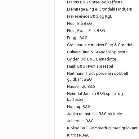
Erantis B&G Spise- og kaffestel
Eremitage Bing & Grøndahl Hvidtjørn
Fiskeservice B&G og Kgl.
Fleur, Blå B&G
Fleur, Rosa, Pink B&G
Frigga B&G
Grønlandske motiver Bing & Grøndahl
Gulnare Bing & Grøndahl Spisestel
Gylden Sol B&G Bernadotte
Hank B&G Hvidt spisestel
Hartmann, hvidt porcelæn dobbelt
guldkant B&G
Hasselnød B&G
Heimdal Jasmin B&G spise- og
kaffestel
Hostrup B&G
Jubilæumsstellet B&G steldele
Julerosen B&G
Kipling B&G Sommerfugl med guldkant
Klitrose B&G