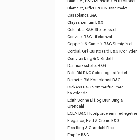
Blåmalet, B&G Musselmalet traditonel
Blåmalet, Riflet B&G Musselmalet
Casablanca B&G
Chrysantemum B&G
Columbia B&G Stentøjsstel
Convalla B&G Liljekonval
Coppelia & Camelia B&G Stentøjstel
Cordial, Grå Quistgaard B&G Kronjyden
Cumulus Bing & Grøndahl
Danmarksstellet B&G
Delfi Blå B&G Spise- og kaffestel
Demeter Blå Kornblomst B&G
Dickens B&G Sommerfugl med
halvblonde
Edith Sonne Blå og Brun Bing &
Grøndahl
EGEN B&G Hotelporcelæn med egetræ
Elegance, Hvid & Creme B&G
Elsa Bing & Grøndahl Else
Empire B&G