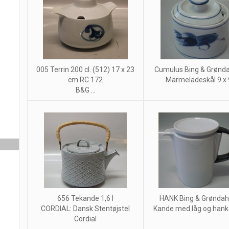
005 Terrin 200 cl. (512) 17 x 23
Cumulus Bing & Grønda
cm RC 172
Marmeladeskål 9 x 9 
B&G ...
656 Tekande 1,6 l
HANK Bing & Grøndah
CORDIAL: Dansk Stentøjstel
Kande med låg og hank
Cordial