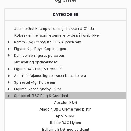
og priser
KATEGORIER
Jeanne Grut Pop up udstilling i Løkken d. 31. Juli
Købes - emner som vi gerne vil byde på i øjeblikke
+
Keramik og Stentøj Kgl., B&G, Ipsen mm.
+
Figurer-Kgl. Royal Copenhagen
+
Dahl Jensen figurer, porcelæn
Nyheder og opdateringer
+
Figurer B&G Bing & Grøndahl
+
Aluminia fajance figurer, vaser baca, tenera
+
Spisestel -Kgl. Porcelæn
+
Figurer - vaser Lyngby - KPM
+
Spisestel -B&G Bing & Grøndahl
Absalon B&G
Aladdin B&G Creme med platin
Apollo B&G
Balder B&G Hyben
Ballerina B&G med guldkant