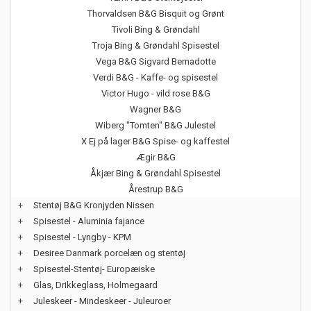
Thorvaldsen B&G Bisquit og Grønt
Tivoli Bing & Grøndahl
Troja Bing & Grøndahl Spisestel
Vega B&G Sigvard Bernadotte
Verdi B&G - Kaffe- og spisestel
Victor Hugo - vild rose B&G
Wagner B&G
Wiberg "Tomten" B&G Julestel
X Ej på lager B&G Spise- og kaffestel
Ægir B&G
Åkjær Bing & Grøndahl Spisestel
Årestrup B&G
+
Stentøj B&G Kronjyden Nissen
+
Spisestel - Aluminia fajance
+
Spisestel - Lyngby - KPM
+
Desiree Danmark porcelæn og stentøj
+
Spisestel-Stentøj- Europæiske
+
Glas, Drikkeglass, Holmegaard
+
Juleskeer - Mindeskeer - Juleuroer