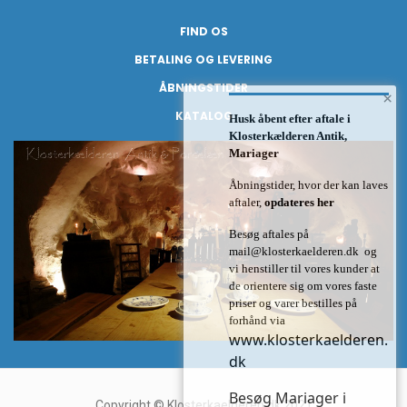
FIND OS
BETALING OG LEVERING
ÅBNINGSTIDER
×
KATALOG
Husk åbent efter aftale i
Klosterkælderen Antik,
Mariager
Åbningstider, hvor der kan laves
aftaler,
opdateres her
Besøg aftales på
mail@klosterkaelderen.dk
og
vi henstiller til vores kunder at
de orientere sig om vores faste
priser og varer bestilles på
forhånd via
www.klosterkaelderen.
dk
Besøg Mariager i
Copyright © Klosterkaelderen.dk 2021