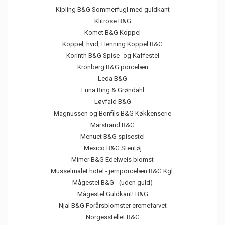
Kipling B&G Sommerfugl med guldkant
Klitrose B&G
Komet B&G Koppel
Koppel, hvid, Henning Koppel B&G
Korinth B&G Spise- og Kaffestel
Kronberg B&G porcelæn
Leda B&G
Luna Bing & Grøndahl
Løvfald B&G
Magnussen og Bonfils B&G Køkkenserie
Marstrand B&G
Menuet B&G spisestel
Mexico B&G Stentøj
Mimer B&G Edelweis blomst
Musselmalet hotel - jernporcelæn B&G Kgl.
Mågestel B&G - (uden guld)
Mågestel Guldkant! B&G
Njal B&G Forårsblomster cremefarvet
Norgesstellet B&G