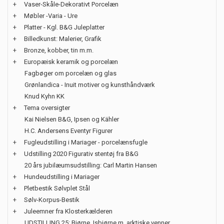
+
Vaser-Skåle-Dekorativt Porcelæn
+
Møbler -Varia - Ure
+
Platter - Kgl. B&G Juleplatter
+
Billedkunst: Malerier, Grafik
+
Bronze, kobber, tin m.m.
+
Europæisk keramik og porcelæn
Fagbøger om porcelæn og glas
Grønlandica - Inuit motiver og kunsthåndværk
Knud Kyhn KK
+
Tema oversigter
Kai Nielsen B&G, Ipsen og Kähler
H.C. Andersens Eventyr Figurer
+
Fugleudstilling i Mariager - porcelænsfugle
+
Udstilling 2020 Figurativ stentøj fra B&G
20 års jubilæumsudstilling: Carl Martin Hansen
+
Hundeudstilling i Mariager
+
Pletbestik Sølvplet Stål
+
Sølv-Korpus-Bestik
+
Juleemner fra Klosterkælderen
UDSTILLING 25: Bjørne, Isbjørne m. arktiske venner