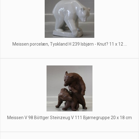
Meissen porcelæn, Tyskland H 239 Isbjørn - Knut? 11 x 12 ...
Meissen V 98 Böttger Steinzeug V 111 Bjørnegruppe 20 x 18 cm