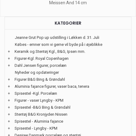
Meissen And 14 cm
KATEGORIER
Jeanne Grut Pop up udstilling i Løkken d. 31. Juli
Købes - emner som vi gerne vil byde på i øjeblikke
+
Keramik og Stentøj Kgl., B&G, Ipsen mm.
+
Figurer-Kgl. Royal Copenhagen
+
Dahl Jensen figurer, porcelæn
Nyheder og opdateringer
+
Figurer B&G Bing & Grøndahl
+
Aluminia fajance figurer, vaser baca, tenera
+
Spisestel -Kgl. Porcelæn
+
Figurer - vaser Lyngby - KPM
+
Spisestel -B&G Bing & Grøndahl
+
Stentøj B&G Kronjyden Nissen
+
Spisestel - Aluminia fajance
+
Spisestel - Lyngby - KPM
+
Desiree Danmark porcelæn og stentøj