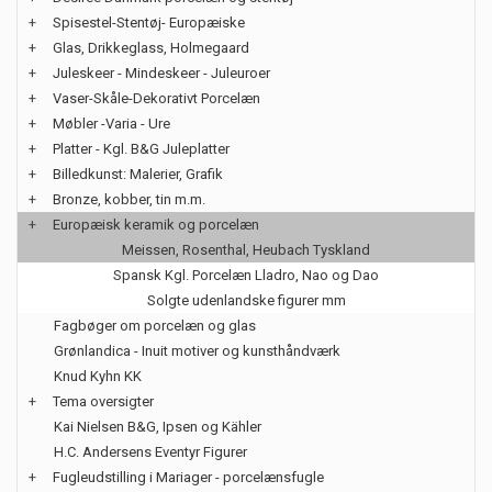
+
Spisestel-Stentøj- Europæiske
+
Glas, Drikkeglass, Holmegaard
+
Juleskeer - Mindeskeer - Juleuroer
+
Vaser-Skåle-Dekorativt Porcelæn
+
Møbler -Varia - Ure
+
Platter - Kgl. B&G Juleplatter
+
Billedkunst: Malerier, Grafik
+
Bronze, kobber, tin m.m.
+
Europæisk keramik og porcelæn
Meissen, Rosenthal, Heubach Tyskland
Spansk Kgl. Porcelæn Lladro, Nao og Dao
Solgte udenlandske figurer mm
Fagbøger om porcelæn og glas
Grønlandica - Inuit motiver og kunsthåndværk
Knud Kyhn KK
+
Tema oversigter
Kai Nielsen B&G, Ipsen og Kähler
H.C. Andersens Eventyr Figurer
+
Fugleudstilling i Mariager - porcelænsfugle