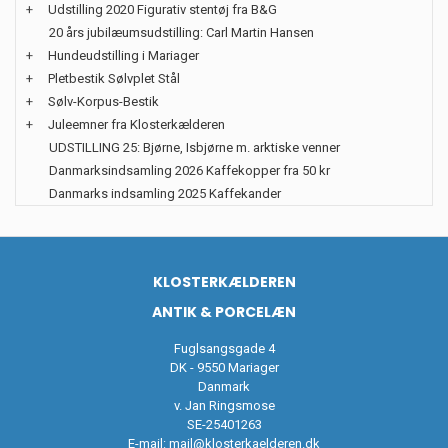
+
Udstilling 2020 Figurativ stentøj fra B&G
20 års jubilæumsudstilling: Carl Martin Hansen
+
Hundeudstilling i Mariager
+
Pletbestik Sølvplet Stål
+
Sølv-Korpus-Bestik
+
Juleemner fra Klosterkælderen
UDSTILLING 25: Bjørne, Isbjørne m. arktiske venner
Danmarksindsamling 2026 Kaffekopper fra 50 kr
Danmarks indsamling 2025 Kaffekander
KLOSTERKÆLDEREN
ANTIK & PORCELÆN
Fuglsangsgade 4
DK - 9550 Mariager
Danmark
v. Jan Ringsmose
SE-25401263
E-mail:
mail@klosterkaelderen.dk