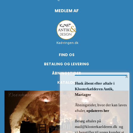
MEDLEM AF
Kad-ringen.dk
FIND OS
BETALING OG LEVERING
ÅBNINGSTIDER
×
KATALOG
Husk åbent efter aftale i
Klosterkælderen Antik,
Mariager
Åbningstider, hvor der kan laves
aftaler,
opdateres her
Besøg aftales på
mail@klosterkaelderen.dk
og
vi henstiller til vores kunder at