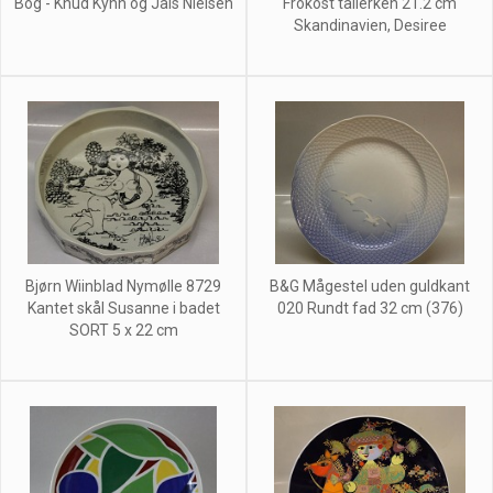
Bog - Knud Kyhn og Jais Nielsen
Frokost tallerken 21.2 cm
Skandinavien, Desiree
Bjørn Wiinblad Nymølle 8729
B&G Mågestel uden guldkant
Kantet skål Susanne i badet
020 Rundt fad 32 cm (376)
SORT 5 x 22 cm