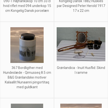
090-1 Højhankskop 10 cm 33 cl
Kongelig Dansk 1882 Huskies
hvid riflet med 094 underkop 15
par Designed Peter Herold 1917
cm Kongelig Dansk porcelæn
17 x 22 cm
367 Bordligther med
Grønlandica - Inuit Husflid: Skind
Hundeslæde - Qimusseq 8.5 cm
I ramme
B&G Grønlandske motiver
Kalaallit Nunaanni pingortitaq
med guldkant