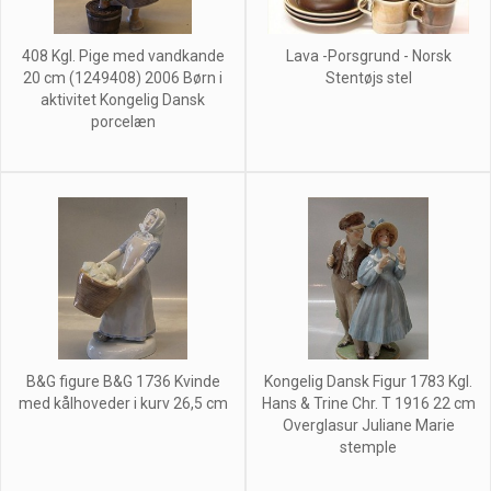
408 Kgl. Pige med vandkande
Lava -Porsgrund - Norsk
20 cm (1249408) 2006 Børn i
Stentøjs stel
aktivitet Kongelig Dansk
porcelæn
B&G figure B&G 1736 Kvinde
Kongelig Dansk Figur 1783 Kgl.
med kålhoveder i kurv 26,5 cm
Hans & Trine Chr. T 1916 22 cm
Overglasur Juliane Marie
stemple