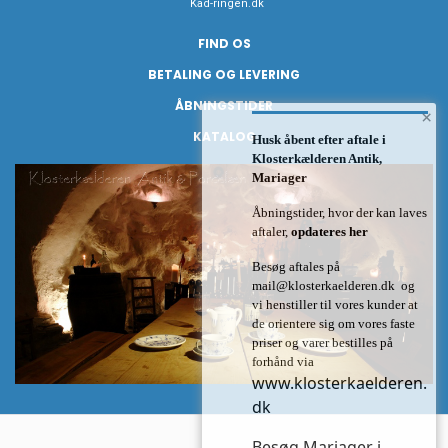
Kad-ringen.dk
FIND OS
BETALING OG LEVERING
ÅBNINGSTIDER
×
KATALOG
Husk åbent efter aftale i
Klosterkælderen Antik,
Mariager
Åbningstider, hvor der kan laves
aftaler,
opdateres her
Besøg aftales på
mail@klosterkaelderen.dk
og
vi henstiller til vores kunder at
de orientere sig om vores faste
priser og varer bestilles på
forhånd via
www.klosterkaelderen.
dk
Besøg Mariager i