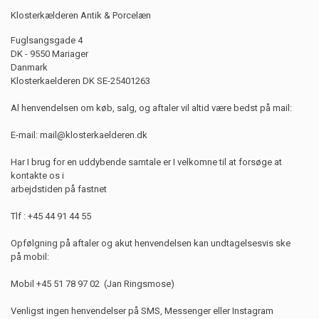
Klosterkælderen
Antik & Porcelæn
Fuglsangsgade 4
DK - 9550 Mariager
Danmark
Klosterkaelderen DK SE-25401263
Al henvendelsen om køb, salg, og aftaler vil altid være bedst på mail:
E-mail: mail@klosterkaelderen.dk
Har I brug for en uddybende samtale er
I velkomne til at forsøge at
kontakte os i
arbejdstiden på fastnet
Tlf : +45 44 91 44 55
Opfølgning på aftaler og akut henvendelsen
kan undtagelsesvis ske
på
mobil:
Mobil +45 51 78 97 02 (Jan Ringsmose)
Venligst ingen henvendelser på SMS, Messenger eller Instagram