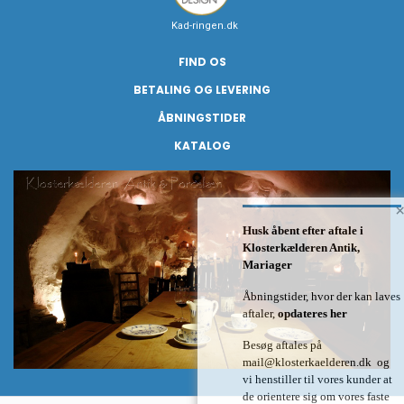
Kad-ringen.dk
FIND OS
BETALING OG LEVERING
ÅBNINGSTIDER
KATALOG
Husk åbent efter aftale i
Klosterkælderen Antik,
Mariager
Åbningstider, hvor der kan laves
aftaler,
opdateres her
Besøg aftales på
mail@klosterkaelderen.dk
og
vi henstiller til vores kunder at
de orientere sig om vores faste