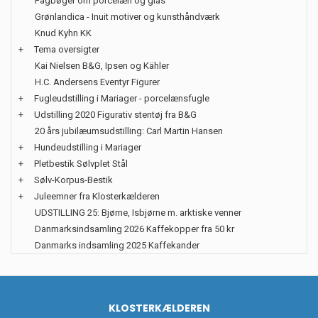
Fagbøger om porcelæn og glas
Grønlandica - Inuit motiver og kunsthåndværk
Knud Kyhn KK
+
Tema oversigter
Kai Nielsen B&G, Ipsen og Kähler
H.C. Andersens Eventyr Figurer
+
Fugleudstilling i Mariager - porcelænsfugle
+
Udstilling 2020 Figurativ stentøj fra B&G
20 års jubilæumsudstilling: Carl Martin Hansen
+
Hundeudstilling i Mariager
+
Pletbestik Sølvplet Stål
+
Sølv-Korpus-Bestik
+
Juleemner fra Klosterkælderen
UDSTILLING 25: Bjørne, Isbjørne m. arktiske venner
Danmarksindsamling 2026 Kaffekopper fra 50 kr
Danmarks indsamling 2025 Kaffekander
KLOSTERKÆLDEREN