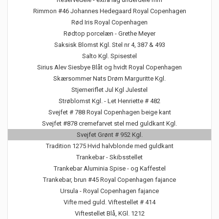
Rimmon #46 Johannes Hedegaard Royal Copenhagen
Rød Iris Royal Copenhagen
Rødtop porcelæn - Grethe Meyer
Saksisk Blomst Kgl. Stel nr 4, 387 & 493
Salto Kgl. Spisestel
Sirius Alev Siesbye Blåt og hvidt Royal Copenhagen
Skærsommer Nats Drøm Marguritte Kgl.
Stjerneriflet Jul Kgl Julestel
Strøblomst Kgl. - Let Henriette # 482
Svejfet # 788 Royal Copenhagen beige kant
Svejfet #878 cremefarvet stel med guldkant Kgl.
Svejfet Grønt # 952 Kgl.
Tradition 1275 Hvid halvblonde med guldkant
Trankebar - Skibsstellet
Trankebar Aluminia Spise - og Kaffestel
Trankebar, brun #45 Royal Copenhagen fajance
Ursula - Royal Copenhagen fajance
Vifte med guld. Viftestellet # 414
Viftestellet Blå, KGl. 1212