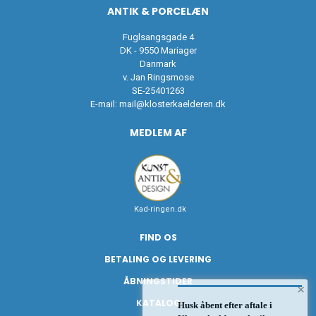
ANTIK & PORCELÆN
Fuglsangsgade 4
DK - 9550 Mariager
Danmark
v. Jan Ringsmose
SE-25401263
E-mail:
mail@klosterkaelderen.dk
MEDLEM AF
Kad-ringen.dk
FIND OS
BETALING OG LEVERING
ÅBNINGSTIDER
×
KATALOG
Husk åbent efter aftale i