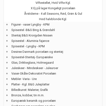
Viftestellet, Hvid Vifte Kgl.
X Ej på lager Kongeligt porcelæn
Årstiderne - 4 all Seasons, Rød, Grøn & Gul
Hvid halvblonde Kgl.
+
Figurer - vaser Lyngby - KPM
+
Spisestel -B&G Bing & Grøndahl
+
Stentøj B&G Kronjyden Nissen
+
Spisestel - Aluminia fajance
+
Spisestel - Lyngby - KPM
+
Desiree Danmark porcelæn og stentøj
+
Spisestel-Stentøj- Europæiske
+
Glas, Drikkeglass, Holmegaard
+
Juleskeer - Mindeskeer - Juleuroer
+
Vaser-Skåle-Dekorativt Porcelæn
+
Møbler -Varia - Ure
+
Platter - Kgl. B&G Juleplatter
+
Billedkunst: Malerier, Grafik
+
Bronze, kobber, tin m.m.
+
Europæisk keramik og porcelæn