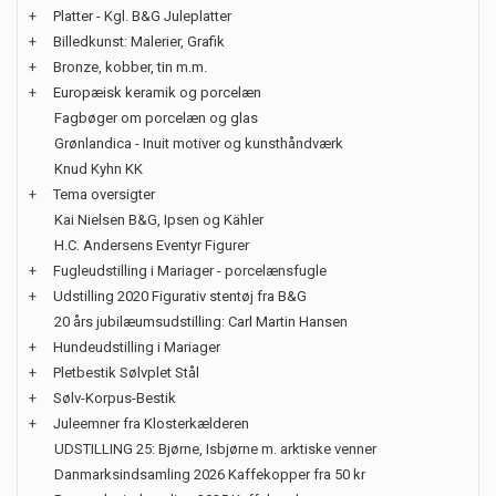
+
Platter - Kgl. B&G Juleplatter
+
Billedkunst: Malerier, Grafik
+
Bronze, kobber, tin m.m.
+
Europæisk keramik og porcelæn
Fagbøger om porcelæn og glas
Grønlandica - Inuit motiver og kunsthåndværk
Knud Kyhn KK
+
Tema oversigter
Kai Nielsen B&G, Ipsen og Kähler
H.C. Andersens Eventyr Figurer
+
Fugleudstilling i Mariager - porcelænsfugle
+
Udstilling 2020 Figurativ stentøj fra B&G
20 års jubilæumsudstilling: Carl Martin Hansen
+
Hundeudstilling i Mariager
+
Pletbestik Sølvplet Stål
+
Sølv-Korpus-Bestik
+
Juleemner fra Klosterkælderen
UDSTILLING 25: Bjørne, Isbjørne m. arktiske venner
Danmarksindsamling 2026 Kaffekopper fra 50 kr