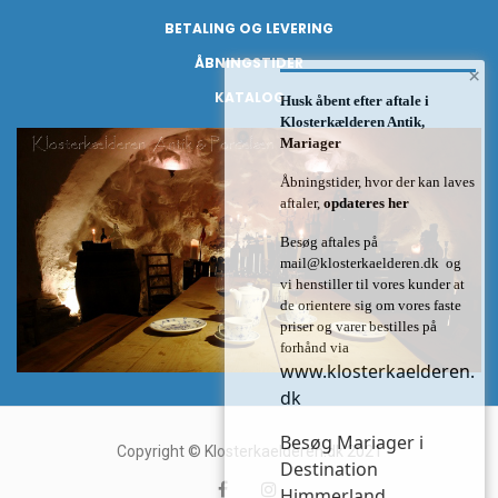
BETALING OG LEVERING
ÅBNINGSTIDER
×
KATALOG
Husk åbent efter aftale i
Klosterkælderen Antik,
Mariager
Åbningstider, hvor der kan laves
aftaler,
opdateres her
Besøg aftales på
mail@klosterkaelderen.dk
og
vi henstiller til vores kunder at
de orientere sig om vores faste
priser og varer bestilles på
forhånd via
www.klosterkaelderen.
dk
Besøg Mariager i
Copyright © Klosterkaelderen.dk 2021
Destination
Himmerland