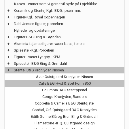
Købes - emner som vi gerne vil byde på i øjeblikke
+
Keramik og Stentøj Kgl., B&G, Ipsen mm.
+
Figurer-Kgl. Royal Copenhagen
+
Dahl Jensen figurer, porcelæn
Nyheder og opdateringer
+
Figurer B&G Bing & Grøndahl
+
Aluminia fajance figurer, vaser baca, tenera
+
Spisestel -Kgl. Porcelæn
+
Figurer - vaser Lyngby - KPM
+
Spisestel -B&G Bing & Grøndahl
+
Stentøj B&G Kronjyden Nissen
Azur Quistgaard Kronjyden Nissen
Café B&G Hvid & Sort Form 850
Columbia B&G Stentøjsstel
Congo Kronjyden, Randers
Coppelia & Camelia B&G Stentøjstel
Cordial, Grå Quistgaard B&G Kronjyden
Edith Sonne Blå og Brun Bing & Grøndahl
Flamestone -IHQ. Quistgaard design