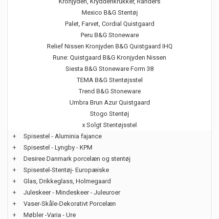
Kronjyden, Krydderikrukker, Randers
Mexico B&G Stentøj
Palet, Farvet, Cordial Quistgaard
Peru B&G Stoneware
Relief Nissen Kronjyden B&G Quistgaard IHQ
Rune: Quistgaard B&G Kronjyden Nissen
Siesta B&G Stoneware Form 38
TEMA B&G Stentøjsstel
Trend B&G Stoneware
Umbra Brun Azur Quistgaard
Stogo Stentøj
x Solgt Stentøjsstel
+
Spisestel - Aluminia fajance
+
Spisestel - Lyngby - KPM
+
Desiree Danmark porcelæn og stentøj
+
Spisestel-Stentøj- Europæiske
+
Glas, Drikkeglass, Holmegaard
+
Juleskeer - Mindeskeer - Juleuroer
+
Vaser-Skåle-Dekorativt Porcelæn
+
Møbler -Varia - Ure