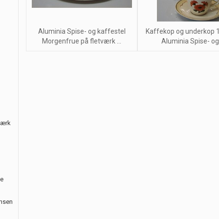
Aluminia Spise- og kaffestel
Kaffekop og underkop 
Morgenfrue på fletværk ...
Aluminia Spise- og .
værk
le
ansen