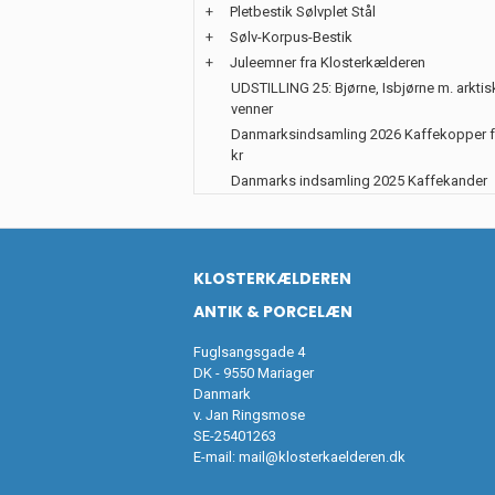
+
Pletbestik Sølvplet Stål
+
Sølv-Korpus-Bestik
+
Juleemner fra Klosterkælderen
UDSTILLING 25: Bjørne, Isbjørne m. arktis
venner
Danmarksindsamling 2026 Kaffekopper f
kr
Danmarks indsamling 2025 Kaffekander
KLOSTERKÆLDEREN
ANTIK & PORCELÆN
Fuglsangsgade 4
DK - 9550 Mariager
Danmark
v. Jan Ringsmose
SE-25401263
E-mail:
mail@klosterkaelderen.dk