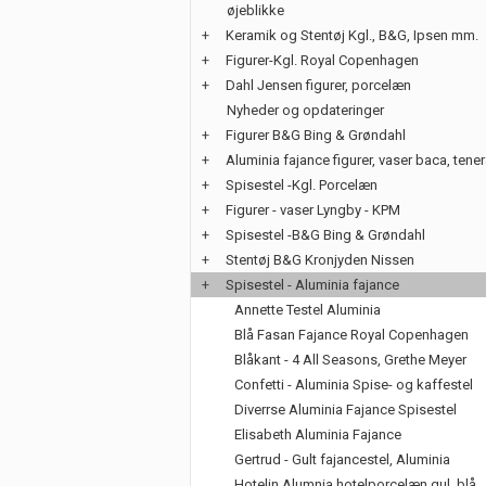
øjeblikke
+
Keramik og Stentøj Kgl., B&G, Ipsen mm.
+
Figurer-Kgl. Royal Copenhagen
+
Dahl Jensen figurer, porcelæn
Nyheder og opdateringer
+
Figurer B&G Bing & Grøndahl
+
Aluminia fajance figurer, vaser baca, tene
+
Spisestel -Kgl. Porcelæn
+
Figurer - vaser Lyngby - KPM
+
Spisestel -B&G Bing & Grøndahl
+
Stentøj B&G Kronjyden Nissen
+
Spisestel - Aluminia fajance
Annette Testel Aluminia
Blå Fasan Fajance Royal Copenhagen
Blåkant - 4 All Seasons, Grethe Meyer
Confetti - Aluminia Spise- og kaffestel
Diverrse Aluminia Fajance Spisestel
Elisabeth Aluminia Fajance
Gertrud - Gult fajancestel, Aluminia
Hotelin Alumnia hotelporcelæn gul, blå