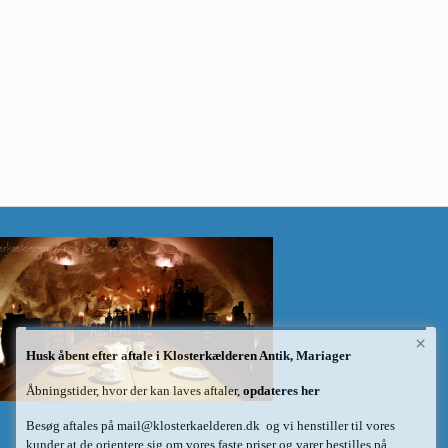
×
Husk åbent efter aftale i Klosterkælderen Antik, Mariager
Åbningstider, hvor der kan laves aftaler,
opdateres her
Besøg aftales på
mail@klosterkaelderen.dk
og vi henstiller til vores
kunder at de orientere sig om vores faste priser og varer bestilles på