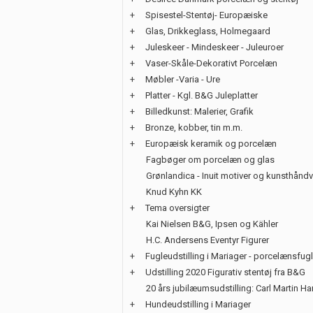
+
Spisestel-Stentøj- Europæiske
+
Glas, Drikkeglass, Holmegaard
+
Juleskeer - Mindeskeer - Juleuroer
+
Vaser-Skåle-Dekorativt Porcelæn
+
Møbler -Varia - Ure
+
Platter - Kgl. B&G Juleplatter
+
Billedkunst: Malerier, Grafik
+
Bronze, kobber, tin m.m.
+
Europæisk keramik og porcelæn
Fagbøger om porcelæn og glas
Grønlandica - Inuit motiver og kunsthånd
Knud Kyhn KK
+
Tema oversigter
Kai Nielsen B&G, Ipsen og Kähler
H.C. Andersens Eventyr Figurer
+
Fugleudstilling i Mariager - porcelænsfug
+
Udstilling 2020 Figurativ stentøj fra B&G
20 års jubilæumsudstilling: Carl Martin H
+
Hundeudstilling i Mariager