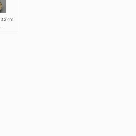
13.3 cm
..