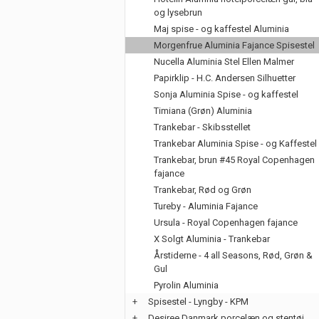
og lysebrun
Maj spise - og kaffestel Aluminia
Morgenfrue Aluminia Fajance Spisestel
Nucella Aluminia Stel Ellen Malmer
Papirklip - H.C. Andersen Silhuetter
Sonja Aluminia Spise - og kaffestel
Timiana (Grøn) Aluminia
Trankebar - Skibsstellet
Trankebar Aluminia Spise - og Kaffestel
Trankebar, brun #45 Royal Copenhagen
fajance
Trankebar, Rød og Grøn
Tureby - Aluminia Fajance
Ursula - Royal Copenhagen fajance
X Solgt Aluminia - Trankebar
Årstiderne - 4 all Seasons, Rød, Grøn &
Gul
Pyrolin Aluminia
+
Spisestel - Lyngby - KPM
+
Desiree Danmark porcelæn og stentøj