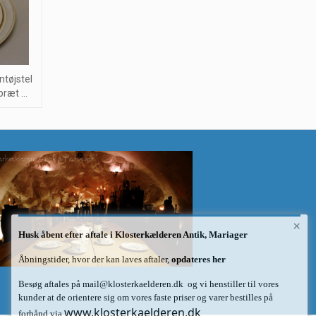
tøjstel
æt ...
×
Husk åbent efter aftale i Klosterkælderen Antik, Mariager
Åbningstider, hvor der kan laves aftaler,
opdateres her
Besøg aftales på
mail@klosterkaelderen.dk
og vi henstiller til vores
kunder at de orientere sig om vores faste priser og varer bestilles på
www.klosterkaelderen.dk
forhånd via