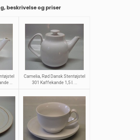
ng, beskrivelse og priser
tøjstel
Camelia, Rød Dansk Stentøjstel
nde ...
301 Kaffekande 1,5 l. ...