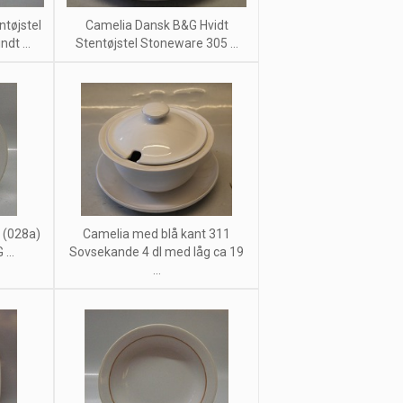
tøjstel
Camelia Dansk B&G Hvidt
dt ...
Stentøjstel Stoneware 305 ...
 (028a)
Camelia med blå kant 311
...
Sovsekande 4 dl med låg ca 19
...