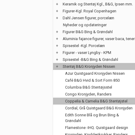
+
Keramik og Stentøj Kgl., B&G, Ipsen mm.
+
Figurer-Kgl. Royal Copenhagen
+
Dahl Jensen figurer, porcelæn
Nyheder og opdateringer
+
Figurer B&G Bing & Grøndahl
+
Aluminia fajance figurer, vaser baca, tene
+
Spisestel -Kgl. Porcelæn
+
Figurer - vaser Lyngby - KPM
+
Spisestel -B&G Bing & Grøndahl
+
Stentøj B&G Kronjyden Nissen
Azur Quistgaard Kronjyden Nissen
Café B&G Hvid & Sort Form 850
Columbia B&G Stentøjsstel
Congo Kronjyden, Randers
Coppelia & Camelia B&G Stentøjstel
Cordial, Grå Quistgaard B&G Kronjyden
Edith Sonne Blå og Brun Bing &
Grøndahl
Flamestone -IHQ. Quistgaard design
Kronjyden, Krydderikrukker, Randers