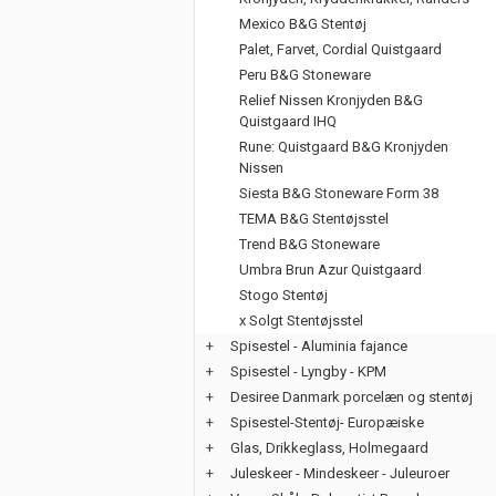
Mexico B&G Stentøj
Palet, Farvet, Cordial Quistgaard
Peru B&G Stoneware
Relief Nissen Kronjyden B&G
Quistgaard IHQ
Rune: Quistgaard B&G Kronjyden
Nissen
Siesta B&G Stoneware Form 38
TEMA B&G Stentøjsstel
Trend B&G Stoneware
Umbra Brun Azur Quistgaard
Stogo Stentøj
x Solgt Stentøjsstel
+
Spisestel - Aluminia fajance
+
Spisestel - Lyngby - KPM
+
Desiree Danmark porcelæn og stentøj
+
Spisestel-Stentøj- Europæiske
+
Glas, Drikkeglass, Holmegaard
+
Juleskeer - Mindeskeer - Juleuroer