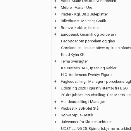
+
Vaser-Skåle-Dekorativt Porcelæn
+
Møbler -Varia - Ure
+
Platter - Kgl. B&G Juleplatter
+
Billedkunst: Malerier, Grafik
+
Bronze, kobber, tin m.m.
+
Europæisk keramik og porcelæn
Fagbøger om porcelæn og glas
Grønlandica - Inuit motiver og kunsthånd
Knud Kyhn KK
+
Tema oversigter
Kai Nielsen B&G, Ipsen og Kähler
H.C. Andersens Eventyr Figurer
+
Fugleudstilling i Mariager - porcelænsfug
+
Udstilling 2020 Figurativ stentøj fra B&G
20 års jubilæumsudstilling: Carl Martin H
+
Hundeudstilling i Mariager
+
Pletbestik Sølvplet Stål
+
Sølv-Korpus-Bestik
+
Juleemner fra Klosterkælderen
UDSTILLING 25: Bjørne, Isbjørne m. arktis