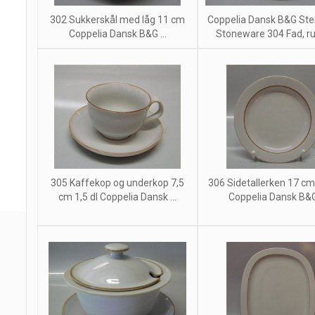
302 Sukkerskål med låg 11 cm
Coppelia Dansk B&G Sten
Coppelia Dansk B&G ...
Stoneware 304 Fad, run
305 Kaffekop og underkop 7,5
306 Sidetallerken 17 cm
cm 1,5 dl Coppelia Dansk ...
Coppelia Dansk B&G 