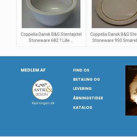
Coppelia Dansk B&G Stentøjstel
Coppelia Dansk B&G Sten
Stoneware 682 ? Lille ...
Stoneware 950 Smørebr
MEDLEM AF
FIND OS
BETALING OG
LEVERING
ÅBNINGSTIDER
Kad-ringen.dk
KATALOG