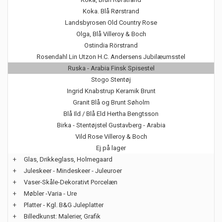
Koka. Blå Rørstrand
Landsbyrosen Old Country Rose
Olga, Blå Villeroy & Boch
Ostindia Rörstrand
Rosendahl Lin Utzon H.C. Andersens Jubilæumsstel
Ruska - Arabia Finsk Spisestel
Stogo Stentøj
Ingrid Knabstrup Keramik Brunt
Granit Blå og Brunt Søholm
Blå Ild / Blå Eld Hertha Bengtsson
Birka - Stentøjstel Gustavberg - Arabia
Vild Rose Villeroy & Boch
Ej på lager
+
Glas, Drikkeglass, Holmegaard
+
Juleskeer - Mindeskeer - Juleuroer
+
Vaser-Skåle-Dekorativt Porcelæn
+
Møbler -Varia - Ure
+
Platter - Kgl. B&G Juleplatter
+
Billedkunst: Malerier, Grafik