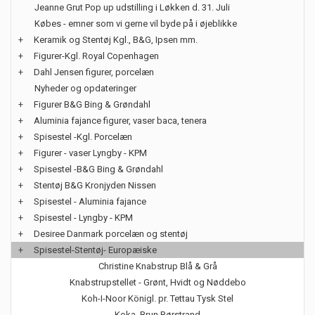
Jeanne Grut Pop up udstilling i Løkken d. 31. Juli
Købes - emner som vi gerne vil byde på i øjeblikke
+
Keramik og Stentøj Kgl., B&G, Ipsen mm.
+
Figurer-Kgl. Royal Copenhagen
+
Dahl Jensen figurer, porcelæn
Nyheder og opdateringer
+
Figurer B&G Bing & Grøndahl
+
Aluminia fajance figurer, vaser baca, tenera
+
Spisestel -Kgl. Porcelæn
+
Figurer - vaser Lyngby - KPM
+
Spisestel -B&G Bing & Grøndahl
+
Stentøj B&G Kronjyden Nissen
+
Spisestel - Aluminia fajance
+
Spisestel - Lyngby - KPM
+
Desiree Danmark porcelæn og stentøj
+
Spisestel-Stentøj- Europæiske
Christine Knabstrup Blå & Grå
Knabstrupstellet - Grønt, Hvidt og Nøddebo
Koh-I-Noor Königl. pr. Tettau Tysk Stel
Koka, Brun Rørstrand