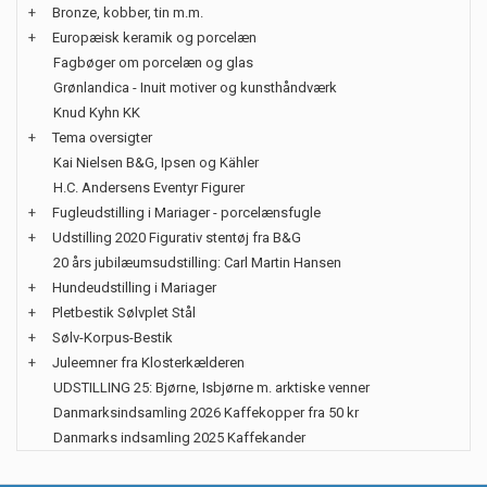
+
Bronze, kobber, tin m.m.
+
Europæisk keramik og porcelæn
Fagbøger om porcelæn og glas
Grønlandica - Inuit motiver og kunsthåndværk
Knud Kyhn KK
+
Tema oversigter
Kai Nielsen B&G, Ipsen og Kähler
H.C. Andersens Eventyr Figurer
+
Fugleudstilling i Mariager - porcelænsfugle
+
Udstilling 2020 Figurativ stentøj fra B&G
20 års jubilæumsudstilling: Carl Martin Hansen
+
Hundeudstilling i Mariager
+
Pletbestik Sølvplet Stål
+
Sølv-Korpus-Bestik
+
Juleemner fra Klosterkælderen
UDSTILLING 25: Bjørne, Isbjørne m. arktiske venner
Danmarksindsamling 2026 Kaffekopper fra 50 kr
Danmarks indsamling 2025 Kaffekander