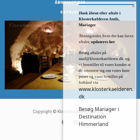
ÅBNINGSTIDER
×
KATALOG
Husk åbent efter aftale i
Klosterkælderen Antik,
Mariager
Åbningstider, hvor der kan laves
aftaler,
opdateres her
Besøg aftales på
mail@klosterkaelderen.dk
og
vi henstiller til vores kunder at
de orientere sig om vores faste
priser og varer bestilles på
forhånd via
www.klosterkaelderen.
dk
Besøg Mariager i
Copyright © Klosterkaelderen.dk 2021
Destination
Himmerland