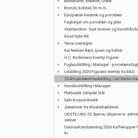
+
Billedkunst: Malerier, Grafik
+
Bronze, kobber, tin m.m.
+
Europæisk keramik og porcelæn
Fagbøger om porcelæn og glas
Grønlandica - Inuit motiver og kunsthånd
Knud Kyhn KK
+
Tema oversigter
Kai Nielsen B&G, Ipsen og Kähler
H.C. Andersens Eventyr Figurer
+
Fugleudstilling i Mariager - porcelænsfug
+
Udstilling 2020 Figurativ stentøj fra B&G
20 års jubilæumsudstilling: Carl Martin H
+
Hundeudstilling i Mariager
+
Pletbestik Sølvplet Stål
+
Sølv-Korpus-Bestik
+
Juleemner fra Klosterkælderen
UDSTILLING 25: Bjørne, Isbjørne m. arktis
venner
Danmarksindsamling 2026 Kaffekopper f
kr