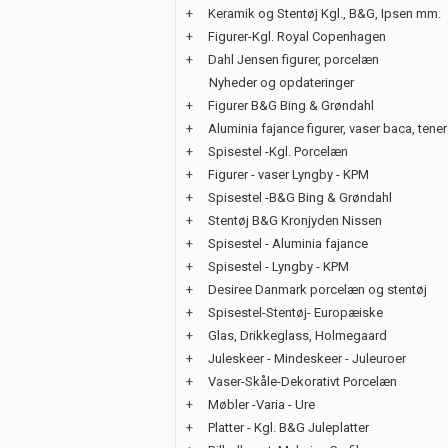
+
Keramik og Stentøj Kgl., B&G, Ipsen mm.
+
Figurer-Kgl. Royal Copenhagen
+
Dahl Jensen figurer, porcelæn
Nyheder og opdateringer
+
Figurer B&G Bing & Grøndahl
+
Aluminia fajance figurer, vaser baca, tene
+
Spisestel -Kgl. Porcelæn
+
Figurer - vaser Lyngby - KPM
+
Spisestel -B&G Bing & Grøndahl
+
Stentøj B&G Kronjyden Nissen
+
Spisestel - Aluminia fajance
+
Spisestel - Lyngby - KPM
+
Desiree Danmark porcelæn og stentøj
+
Spisestel-Stentøj- Europæiske
+
Glas, Drikkeglass, Holmegaard
+
Juleskeer - Mindeskeer - Juleuroer
+
Vaser-Skåle-Dekorativt Porcelæn
+
Møbler -Varia - Ure
+
Platter - Kgl. B&G Juleplatter