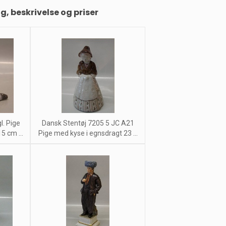
ng, beskrivelse og priser
l. Pige
Dansk Stentøj 7205 5 JC A21
 cm ...
Pige med kyse i egnsdragt 23 ...