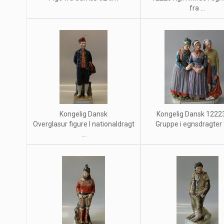
fra ...
Kongelig Dansk
Kongelig Dansk 12223
Overglasur figure I nationaldragt
Gruppe i egnsdragter f
...