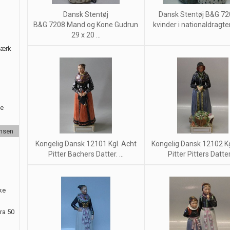
Dansk Stentøj
Dansk Stentøj B&G 72
B&G 7208 Mand og Kone Gudrun
kvinder i nationaldragter 
29 x 20 ...
værk
le
ansen
Kongelig Dansk 12101 Kgl. Acht
Kongelig Dansk 12102 Kg
Pitter Bachers Datter. ...
Pitter Pitters Datter 
ke
ra 50