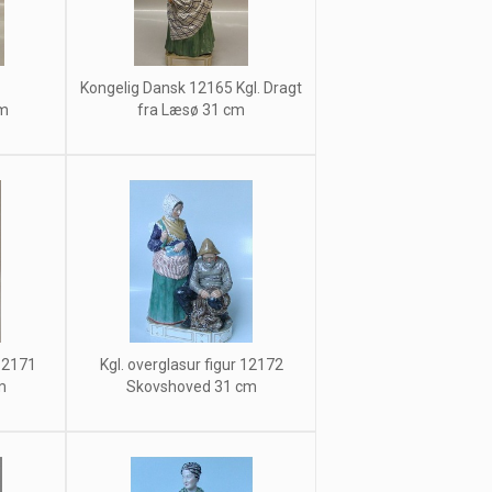
Kongelig Dansk 12165 Kgl. Dragt
cm
fra Læsø 31 cm
12171
Kgl. overglasur figur 12172
m
Skovshoved 31 cm