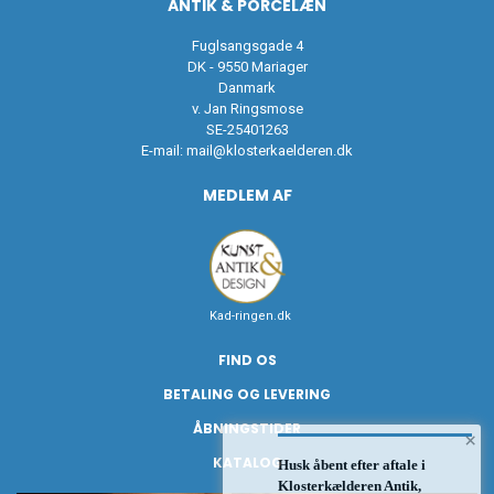
ANTIK & PORCELÆN
Fuglsangsgade 4
DK - 9550 Mariager
Danmark
v. Jan Ringsmose
SE-25401263
E-mail:
mail@klosterkaelderen.dk
MEDLEM AF
Kad-ringen.dk
FIND OS
BETALING OG LEVERING
ÅBNINGSTIDER
×
KATALOG
Husk åbent efter aftale i
Klosterkælderen Antik,