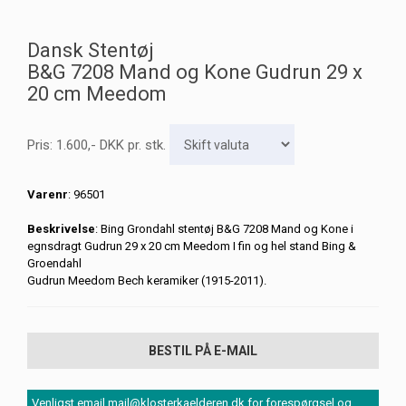
Dansk Stentøj
B&G 7208 Mand og Kone Gudrun 29 x
20 cm Meedom
Pris:
1.600
,-
DKK
pr. stk.
Varenr
: 96501
Beskrivelse
: Bing Grondahl stentøj B&G 7208 Mand og Kone i
egnsdragt Gudrun 29 x 20 cm Meedom I fin og hel stand Bing &
Groendahl
Gudrun Meedom Bech keramiker (1915-2011).
BESTIL PÅ E-MAIL
Venligst email mail@klosterkaelderen.dk for forespørgsel og