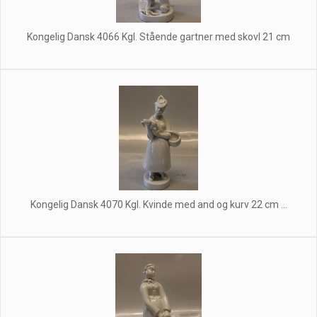
Kongelig Dansk 4066 Kgl. Stående gartner med skovl 21 cm
Kongelig Dansk 4070 Kgl. Kvinde med and og kurv 22 cm ...