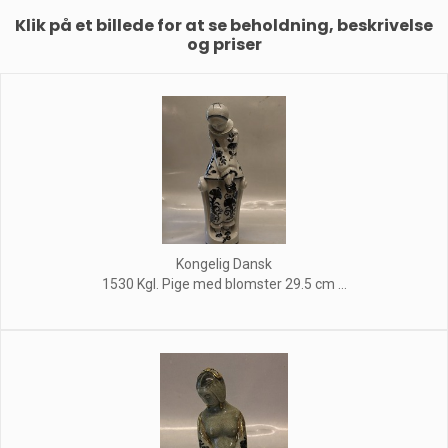
Klik på et billede for at se beholdning, beskrivelse
og priser
Kongelig Dansk
1530 Kgl. Pige med blomster 29.5 cm ...