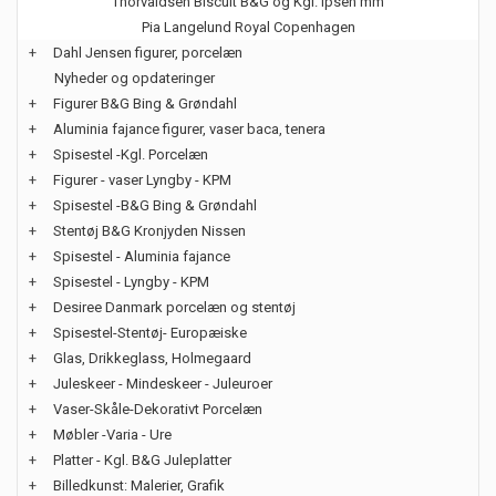
Thorvaldsen Biscuit B&G og Kgl. Ipsen mm
Pia Langelund Royal Copenhagen
+
Dahl Jensen figurer, porcelæn
Nyheder og opdateringer
+
Figurer B&G Bing & Grøndahl
+
Aluminia fajance figurer, vaser baca, tenera
+
Spisestel -Kgl. Porcelæn
+
Figurer - vaser Lyngby - KPM
+
Spisestel -B&G Bing & Grøndahl
+
Stentøj B&G Kronjyden Nissen
+
Spisestel - Aluminia fajance
+
Spisestel - Lyngby - KPM
+
Desiree Danmark porcelæn og stentøj
+
Spisestel-Stentøj- Europæiske
+
Glas, Drikkeglass, Holmegaard
+
Juleskeer - Mindeskeer - Juleuroer
+
Vaser-Skåle-Dekorativt Porcelæn
+
Møbler -Varia - Ure
+
Platter - Kgl. B&G Juleplatter
+
Billedkunst: Malerier, Grafik