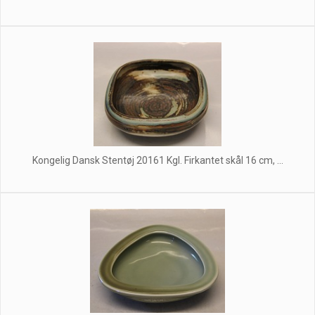
Kongelig Dansk Stentøj 20161 Kgl. Firkantet skål 16 cm, ...