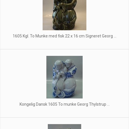
1605 Kgl. To Munke med fisk 22 x 16 cm Signeret Georg ...
Kongelig Dansk 1605 To munke Georg Thylstrup ...