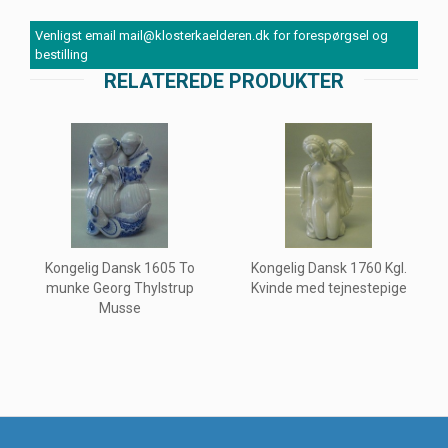
Venligst email mail@klosterkaelderen.dk for forespørgsel og
bestilling
RELATEREDE PRODUKTER
Kongelig Dansk 1605 To
Kongelig Dansk 1760 Kgl.
munke Georg Thylstrup
Kvinde med tejnestepige
Musse