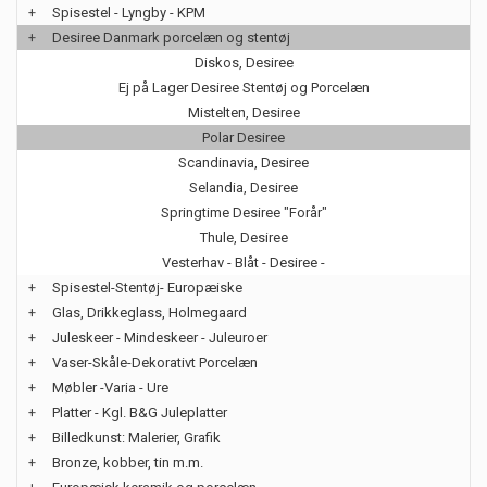
+
Spisestel - Lyngby - KPM
+
Desiree Danmark porcelæn og stentøj
Diskos, Desiree
Ej på Lager Desiree Stentøj og Porcelæn
Mistelten, Desiree
Polar Desiree
Scandinavia, Desiree
Selandia, Desiree
Springtime Desiree "Forår"
Thule, Desiree
Vesterhav - Blåt - Desiree -
+
Spisestel-Stentøj- Europæiske
+
Glas, Drikkeglass, Holmegaard
+
Juleskeer - Mindeskeer - Juleuroer
+
Vaser-Skåle-Dekorativt Porcelæn
+
Møbler -Varia - Ure
+
Platter - Kgl. B&G Juleplatter
+
Billedkunst: Malerier, Grafik
+
Bronze, kobber, tin m.m.