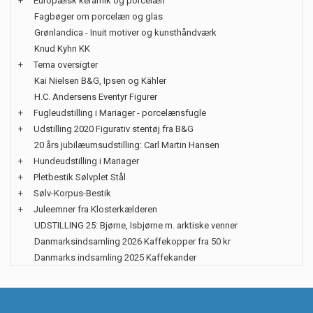
+
Europæisk keramik og porcelæn
Fagbøger om porcelæn og glas
Grønlandica - Inuit motiver og kunsthåndværk
Knud Kyhn KK
+
Tema oversigter
Kai Nielsen B&G, Ipsen og Kähler
H.C. Andersens Eventyr Figurer
+
Fugleudstilling i Mariager - porcelænsfugle
+
Udstilling 2020 Figurativ stentøj fra B&G
20 års jubilæumsudstilling: Carl Martin Hansen
+
Hundeudstilling i Mariager
+
Pletbestik Sølvplet Stål
+
Sølv-Korpus-Bestik
+
Juleemner fra Klosterkælderen
UDSTILLING 25: Bjørne, Isbjørne m. arktiske venner
Danmarksindsamling 2026 Kaffekopper fra 50 kr
Danmarks indsamling 2025 Kaffekander