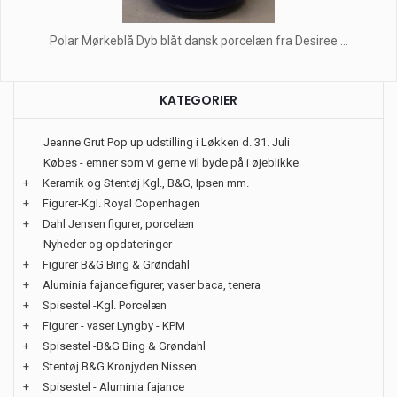
Polar Mørkeblå Dyb blåt dansk porcelæn fra Desiree ...
KATEGORIER
Jeanne Grut Pop up udstilling i Løkken d. 31. Juli
Købes - emner som vi gerne vil byde på i øjeblikke
+
Keramik og Stentøj Kgl., B&G, Ipsen mm.
+
Figurer-Kgl. Royal Copenhagen
+
Dahl Jensen figurer, porcelæn
Nyheder og opdateringer
+
Figurer B&G Bing & Grøndahl
+
Aluminia fajance figurer, vaser baca, tenera
+
Spisestel -Kgl. Porcelæn
+
Figurer - vaser Lyngby - KPM
+
Spisestel -B&G Bing & Grøndahl
+
Stentøj B&G Kronjyden Nissen
+
Spisestel - Aluminia fajance