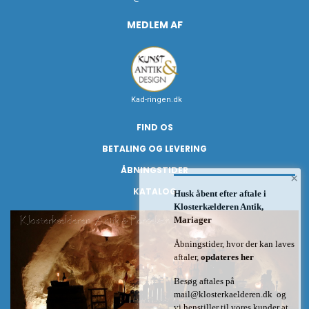
MEDLEM AF
Kad-ringen.dk
FIND OS
BETALING OG LEVERING
ÅBNINGSTIDER
×
KATALOG
Husk åbent efter aftale i
Klosterkælderen Antik,
Mariager
Åbningstider, hvor der kan laves
aftaler,
opdateres her
Besøg aftales på
mail@klosterkaelderen.dk
og
vi henstiller til vores kunder at