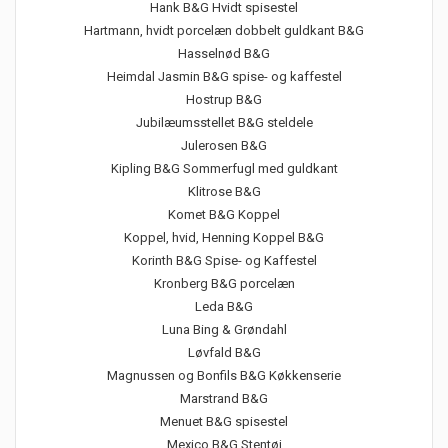
Hank B&G Hvidt spisestel
Hartmann, hvidt porcelæn dobbelt guldkant B&G
Hasselnød B&G
Heimdal Jasmin B&G spise- og kaffestel
Hostrup B&G
Jubilæumsstellet B&G steldele
Julerosen B&G
Kipling B&G Sommerfugl med guldkant
Klitrose B&G
Komet B&G Koppel
Koppel, hvid, Henning Koppel B&G
Korinth B&G Spise- og Kaffestel
Kronberg B&G porcelæn
Leda B&G
Luna Bing & Grøndahl
Løvfald B&G
Magnussen og Bonfils B&G Køkkenserie
Marstrand B&G
Menuet B&G spisestel
Mexico B&G Stentøj