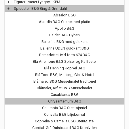
+
Figurer - vaser Lyngby - KPM
+
Spisestel -B&G Bing & Grøndahl
Absalon B&G
Aladdin B&G Creme med platin
Apollo B&G
Balder B&G Hyben
Ballerina B&G med guldkant
Ballerina UDEN guldkant B&G
Bernadotte Hvid form 674 B&G
Blå Anemone B&G Spise- og Kaffestel
Blå Henning Koppel B&G
Blå Tone B&G, Musling, Glat & Hotel
Blåmalet, B&G Musselmalet traditonel
Blåmalet, Riflet B&G Musselmalet
Casablanca B&G
Chrysantemum B&G
Columbia B&G Stentøjsstel
Convalla B&G Liljekonval
Coppelia & Camelia B&G Stentøjstel
Cordial, Grå Quistgaard B&G Kronjyden