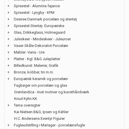
+
Spisestel - Aluminia fajance
+
Spisestel - Lyngby - KPM
+
Desiree Danmark porcelæn og stentøj
+
Spisestel-Stentøj- Europæiske
+
Glas, Drikkeglass, Holmegaard
+
Juleskeer - Mindeskeer - Juleuroer
+
Vaser-Skåle-Dekorativt Porcelæn
+
Møbler -Varia - Ure
+
Platter - Kgl. B&G Juleplatter
+
Billedkunst: Malerier, Grafik
+
Bronze, kobber, tin m.m.
+
Europæisk keramik og porcelæn
Fagbøger om porcelæn og glas
Grønlandica - Inuit motiver og kunsthåndværk
Knud Kyhn KK
+
Tema oversigter
Kai Nielsen B&G, Ipsen og Kähler
H.C. Andersens Eventyr Figurer
+
Fugleudstilling i Mariager - porcelænsfugle