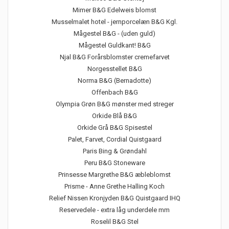
Mimer B&G Edelweis blomst
Musselmalet hotel - jernporcelæn B&G Kgl.
Mågestel B&G - (uden guld)
Mågestel Guldkant! B&G
Njal B&G Forårsblomster cremefarvet
Norgesstellet B&G
Norma B&G (Bernadotte)
Offenbach B&G
Olympia Grøn B&G mønster med streger
Orkide Blå B&G
Orkide Grå B&G Spisestel
Palet, Farvet, Cordial Quistgaard
Paris Bing & Grøndahl
Peru B&G Stoneware
Prinsesse Margrethe B&G æbleblomst
Prisme - Anne Grethe Halling Koch
Relief Nissen Kronjyden B&G Quistgaard IHQ
Reservedele - extra låg underdele mm
Roselil B&G Stel