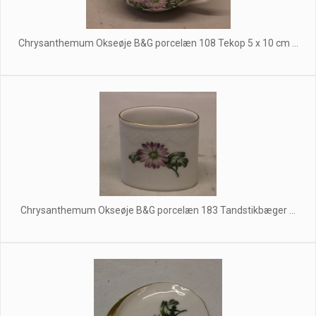
Chrysanthemum Okseøje B&G porcelæn 108 Tekop 5 x 10 cm ...
Chrysanthemum Okseøje B&G porcelæn 183 Tandstikbæger ...