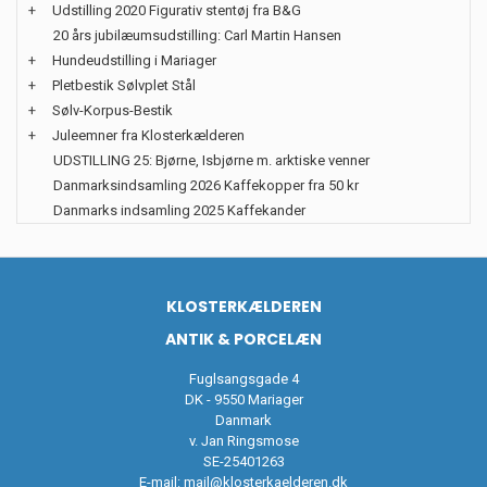
+
Udstilling 2020 Figurativ stentøj fra B&G
20 års jubilæumsudstilling: Carl Martin Hansen
+
Hundeudstilling i Mariager
+
Pletbestik Sølvplet Stål
+
Sølv-Korpus-Bestik
+
Juleemner fra Klosterkælderen
UDSTILLING 25: Bjørne, Isbjørne m. arktiske venner
Danmarksindsamling 2026 Kaffekopper fra 50 kr
Danmarks indsamling 2025 Kaffekander
KLOSTERKÆLDEREN
ANTIK & PORCELÆN
Fuglsangsgade 4
DK - 9550 Mariager
Danmark
v. Jan Ringsmose
SE-25401263
E-mail:
mail@klosterkaelderen.dk