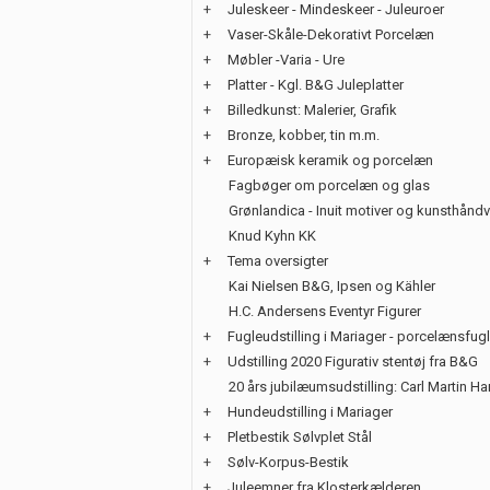
+
Juleskeer - Mindeskeer - Juleuroer
+
Vaser-Skåle-Dekorativt Porcelæn
+
Møbler -Varia - Ure
+
Platter - Kgl. B&G Juleplatter
+
Billedkunst: Malerier, Grafik
+
Bronze, kobber, tin m.m.
+
Europæisk keramik og porcelæn
Fagbøger om porcelæn og glas
Grønlandica - Inuit motiver og kunsthånd
Knud Kyhn KK
+
Tema oversigter
Kai Nielsen B&G, Ipsen og Kähler
H.C. Andersens Eventyr Figurer
+
Fugleudstilling i Mariager - porcelænsfug
+
Udstilling 2020 Figurativ stentøj fra B&G
20 års jubilæumsudstilling: Carl Martin H
+
Hundeudstilling i Mariager
+
Pletbestik Sølvplet Stål
+
Sølv-Korpus-Bestik
+
Juleemner fra Klosterkælderen