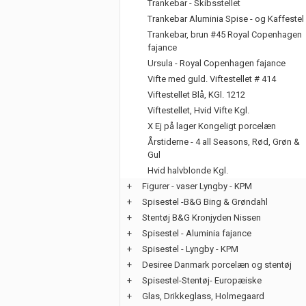
Trankebar - Skibsstellet
Trankebar Aluminia Spise - og Kaffestel
Trankebar, brun #45 Royal Copenhagen
fajance
Ursula - Royal Copenhagen fajance
Vifte med guld. Viftestellet # 414
Viftestellet Blå, KGl. 1212
Viftestellet, Hvid Vifte Kgl.
X Ej på lager Kongeligt porcelæn
Årstiderne - 4 all Seasons, Rød, Grøn &
Gul
Hvid halvblonde Kgl.
+
Figurer - vaser Lyngby - KPM
+
Spisestel -B&G Bing & Grøndahl
+
Stentøj B&G Kronjyden Nissen
+
Spisestel - Aluminia fajance
+
Spisestel - Lyngby - KPM
+
Desiree Danmark porcelæn og stentøj
+
Spisestel-Stentøj- Europæiske
+
Glas, Drikkeglass, Holmegaard