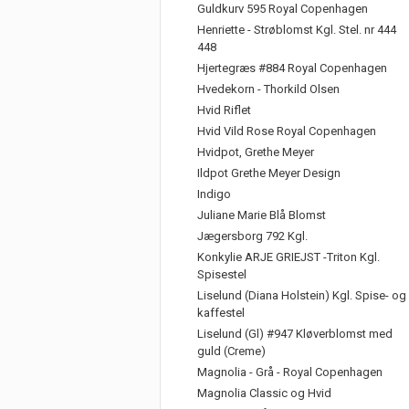
Guldkurv 595 Royal Copenhagen
Henriette - Strøblomst Kgl. Stel. nr 444
448
Hjertegræs #884 Royal Copenhagen
Hvedekorn - Thorkild Olsen
Hvid Riflet
Hvid Vild Rose Royal Copenhagen
Hvidpot, Grethe Meyer
Ildpot Grethe Meyer Design
Indigo
Juliane Marie Blå Blomst
Jægersborg 792 Kgl.
Konkylie ARJE GRIEJST -Triton Kgl.
Spisestel
Liselund (Diana Holstein) Kgl. Spise- og
kaffestel
Liselund (Gl) #947 Kløverblomst med
guld (Creme)
Magnolia - Grå - Royal Copenhagen
Magnolia Classic og Hvid