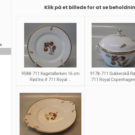
Klik på et billede for at se beholdni
ra
9588-711 Kagetallerken 16 cm
9178-711 Sukkerskå Rød
Rød Iris # 711 Royal ...
711 Royal Copenhagen s