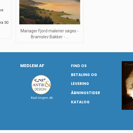
ke
ra 50
Mariager Fjord malerier søges -
Bramslev Bakker - ...
MEDLEM AF
FIND OS
BETALING OG
LEVERING
ÅBNINGSTIDER
Kad-ringen.dk
KATALOG