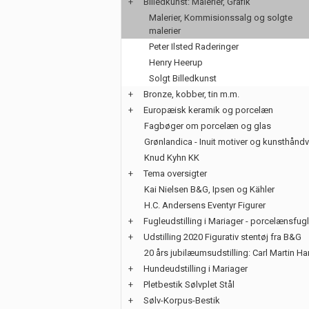
+
Billedkunst: Malerier, Grafik
Malerier, Kommisionssalg og solgte
malerier
Peter Ilsted Raderinger
Henry Heerup
Solgt Billedkunst
+
Bronze, kobber, tin m.m.
+
Europæisk keramik og porcelæn
Fagbøger om porcelæn og glas
Grønlandica - Inuit motiver og kunsthånd
Knud Kyhn KK
+
Tema oversigter
Kai Nielsen B&G, Ipsen og Kähler
H.C. Andersens Eventyr Figurer
+
Fugleudstilling i Mariager - porcelænsfug
+
Udstilling 2020 Figurativ stentøj fra B&G
20 års jubilæumsudstilling: Carl Martin H
+
Hundeudstilling i Mariager
+
Pletbestik Sølvplet Stål
+
Sølv-Korpus-Bestik