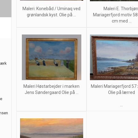
Maleri: Konebåd / Uminaq ved
Maleri E. Thorbjør
grønlandsk kyst. Olie på ...
Mariagerfjord motiv 58
cm med ...
værk
Maleri Høstarbejder i marken
Maleri Mariagerfjord 57
Jens Søndergaard Olie på ...
Olie på lærred
le
...
ansen