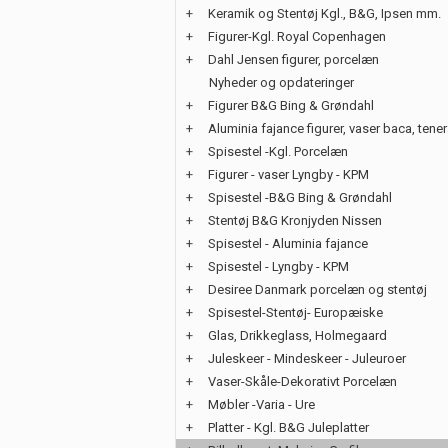
+
Keramik og Stentøj Kgl., B&G, Ipsen mm.
+
Figurer-Kgl. Royal Copenhagen
+
Dahl Jensen figurer, porcelæn
Nyheder og opdateringer
+
Figurer B&G Bing & Grøndahl
+
Aluminia fajance figurer, vaser baca, tene
+
Spisestel -Kgl. Porcelæn
+
Figurer - vaser Lyngby - KPM
+
Spisestel -B&G Bing & Grøndahl
+
Stentøj B&G Kronjyden Nissen
+
Spisestel - Aluminia fajance
+
Spisestel - Lyngby - KPM
+
Desiree Danmark porcelæn og stentøj
+
Spisestel-Stentøj- Europæiske
+
Glas, Drikkeglass, Holmegaard
+
Juleskeer - Mindeskeer - Juleuroer
+
Vaser-Skåle-Dekorativt Porcelæn
+
Møbler -Varia - Ure
+
Platter - Kgl. B&G Juleplatter