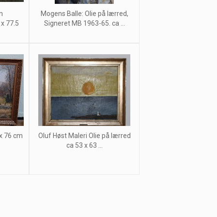
n
Mogens Balle: Olie på lærred,
 x 77.5
Signeret MB 1963-65. ca ...
 x 76 cm
Oluf Høst Maleri Olie på lærred
ca 53 x 63 ...