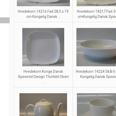
Hvedekorn 14216 Fad 28,5 x 19
Hvedekorn 14217 Fad 34
cm Kongelig Dansk ...
cmKongelig Dansk Spises
Hvedekorn Konge Dansk
Hvedekorn 14224 Skål 6
Spisestel Design Thorkild Olsen
Kongelig Dansk Spisest
...