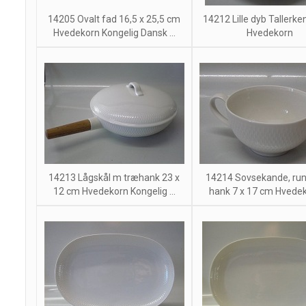
14205 Ovalt fad 16,5 x 25,5 cm
14212 Lille dyb Tallerk
Hvedekorn Kongelig Dansk ...
Hvedekorn
14213 Lågskål m træhank 23 x
14214 Sovsekande, ru
12 cm Hvedekorn Kongelig ...
hank 7 x 17 cm Hvedeko