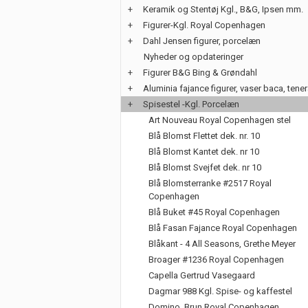
+
Keramik og Stentøj Kgl., B&G, Ipsen mm.
+
Figurer-Kgl. Royal Copenhagen
+
Dahl Jensen figurer, porcelæn
Nyheder og opdateringer
+
Figurer B&G Bing & Grøndahl
+
Aluminia fajance figurer, vaser baca, tene
+
Spisestel -Kgl. Porcelæn
Art Nouveau Royal Copenhagen stel
Blå Blomst Flettet dek. nr. 10
Blå Blomst Kantet dek. nr 10
Blå Blomst Svejfet dek. nr 10
Blå Blomsterranke #2517 Royal
Copenhagen
Blå Buket #45 Royal Copenhagen
Blå Fasan Fajance Royal Copenhagen
Blåkant - 4 All Seasons, Grethe Meyer
Broager #1236 Royal Copenhagen
Capella Gertrud Vasegaard
Dagmar 988 Kgl. Spise- og kaffestel
Domino, Brun Royal Copenhagen