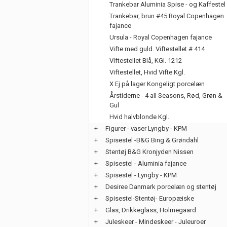
Trankebar Aluminia Spise - og Kaffestel
Trankebar, brun #45 Royal Copenhagen
fajance
Ursula - Royal Copenhagen fajance
Vifte med guld. Viftestellet # 414
Viftestellet Blå, KGl. 1212
Viftestellet, Hvid Vifte Kgl.
X Ej på lager Kongeligt porcelæn
Årstiderne - 4 all Seasons, Rød, Grøn &
Gul
Hvid halvblonde Kgl.
+
Figurer - vaser Lyngby - KPM
+
Spisestel -B&G Bing & Grøndahl
+
Stentøj B&G Kronjyden Nissen
+
Spisestel - Aluminia fajance
+
Spisestel - Lyngby - KPM
+
Desiree Danmark porcelæn og stentøj
+
Spisestel-Stentøj- Europæiske
+
Glas, Drikkeglass, Holmegaard
+
Juleskeer - Mindeskeer - Juleuroer