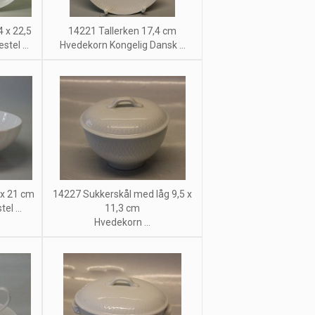
 x 22,5
14221 Tallerken 17,4 cm
tel ...
Hvedekorn Kongelig Dansk ...
 x 21 cm
14227 Sukkerskål med låg 9,5 x
el ...
11,3 cm
Hvedekorn ...