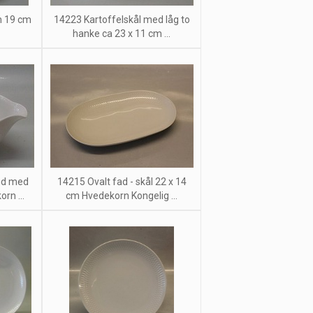
en 19 cm
14223 Kartoffelskål med låg to
hanke ca 23 x 11 cm ...
nd med
14215 Ovalt fad - skål 22 x 14
rn ...
cm Hvedekorn Kongelig ...