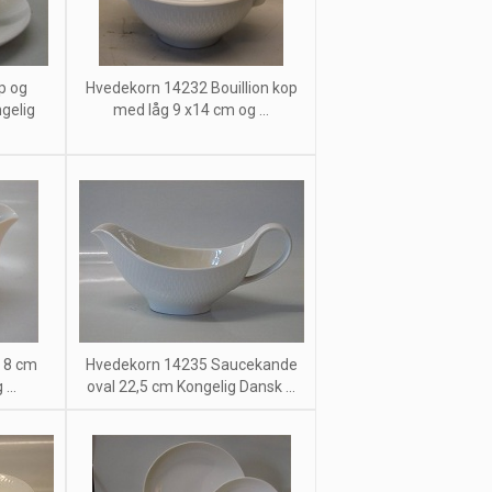
p og
Hvedekorn 14232 Bouillion kop
gelig
med låg 9 x14 cm og ...
e 8 cm
Hvedekorn 14235 Saucekande
...
oval 22,5 cm Kongelig Dansk ...