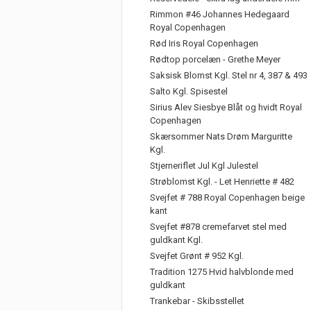
Rimmon #46 Johannes Hedegaard
Royal Copenhagen
Rød Iris Royal Copenhagen
Rødtop porcelæn - Grethe Meyer
Saksisk Blomst Kgl. Stel nr 4, 387 & 493
Salto Kgl. Spisestel
Sirius Alev Siesbye Blåt og hvidt Royal
Copenhagen
Skærsommer Nats Drøm Marguritte
Kgl.
Stjerneriflet Jul Kgl Julestel
Strøblomst Kgl. - Let Henriette # 482
Svejfet # 788 Royal Copenhagen beige
kant
Svejfet #878 cremefarvet stel med
guldkant Kgl.
Svejfet Grønt # 952 Kgl.
Tradition 1275 Hvid halvblonde med
guldkant
Trankebar - Skibsstellet