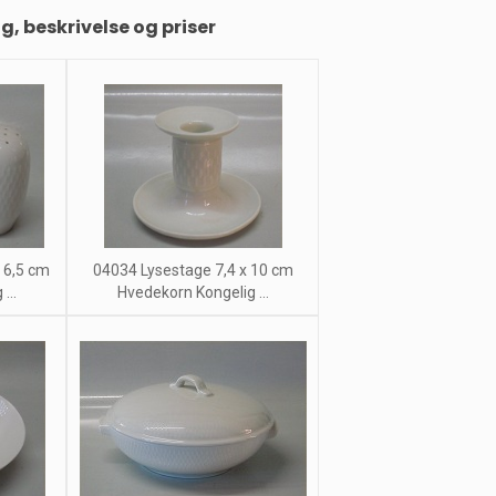
ng, beskrivelse og priser
 6,5 cm
04034 Lysestage 7,4 x 10 cm
...
Hvedekorn Kongelig ...