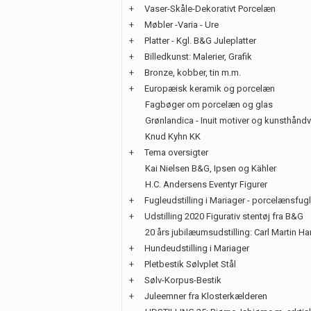
+
Vaser-Skåle-Dekorativt Porcelæn
+
Møbler -Varia - Ure
+
Platter - Kgl. B&G Juleplatter
+
Billedkunst: Malerier, Grafik
+
Bronze, kobber, tin m.m.
+
Europæisk keramik og porcelæn
Fagbøger om porcelæn og glas
Grønlandica - Inuit motiver og kunsthånd
Knud Kyhn KK
+
Tema oversigter
Kai Nielsen B&G, Ipsen og Kähler
H.C. Andersens Eventyr Figurer
+
Fugleudstilling i Mariager - porcelænsfug
+
Udstilling 2020 Figurativ stentøj fra B&G
20 års jubilæumsudstilling: Carl Martin H
+
Hundeudstilling i Mariager
+
Pletbestik Sølvplet Stål
+
Sølv-Korpus-Bestik
+
Juleemner fra Klosterkælderen