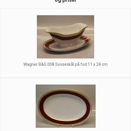
og priser
Wagner B&G 008 Sovseskål på fod 11 x 24 cm