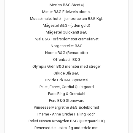
Mexico B&G Stentøj
Mimer B&G Edelweis blomst
Musselmalet hotel - jernporcelæn B&G Kgl.
Mågestel B&G - (uden guld)
Mågestel Guldkant! B&G
Njal B&G Forårsblomster cremefarvet
Norgesstellet B&G
Norma B&G (Bernadotte)
Offenbach B&G
Olympia Grøn B&G mønster med streger
Orkide Blå B&G
Orkide Grå B&G Spisestel
Palet, Farvet, Cordial Quistgaard
Paris Bing & Grøndahl
Peru B&G Stoneware
Prinsesse Margrethe B&G æbleblomst
Prisme - Anne Grethe Halling Koch
Relief Nissen Kronjyden B&G Quistgaard IHQ
Reservedele - extra låg underdele mm