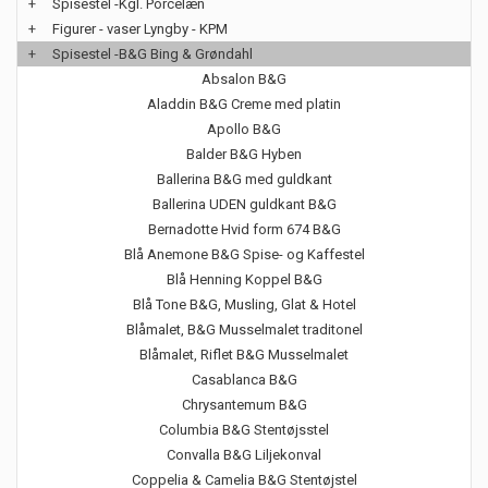
+
Spisestel -Kgl. Porcelæn
+
Figurer - vaser Lyngby - KPM
+
Spisestel -B&G Bing & Grøndahl
Absalon B&G
Aladdin B&G Creme med platin
Apollo B&G
Balder B&G Hyben
Ballerina B&G med guldkant
Ballerina UDEN guldkant B&G
Bernadotte Hvid form 674 B&G
Blå Anemone B&G Spise- og Kaffestel
Blå Henning Koppel B&G
Blå Tone B&G, Musling, Glat & Hotel
Blåmalet, B&G Musselmalet traditonel
Blåmalet, Riflet B&G Musselmalet
Casablanca B&G
Chrysantemum B&G
Columbia B&G Stentøjsstel
Convalla B&G Liljekonval
Coppelia & Camelia B&G Stentøjstel