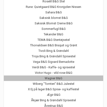
Roselil B&G Stel
Rune: Quistgaard B&G Kronjyden Nissen
Sahara B&G
Saksisk blomst B&G
Saksisk Blomst Creme B&G
Sommerfugl B&G
Tekander B&G
TEMA B&G Stentøjsstel
Thorvaldsen B&G Bisquit og Grønt
Tivoli Bing & Grøndahl
Troja Bing & Grøndahl Spisestel
Vega B&G Sigvard Bernadotte
Verdi B&G - Kaffe- og spisestel
Victor Hugo - vild rose B&G
Wagner B&G
Wiberg "Tomten" B&G Julestel
X Ej på lager B&G Spise- og kaffestel
Ægir B&G
Åkjær Bing & Grøndahl Spisestel
Årestrup B&G