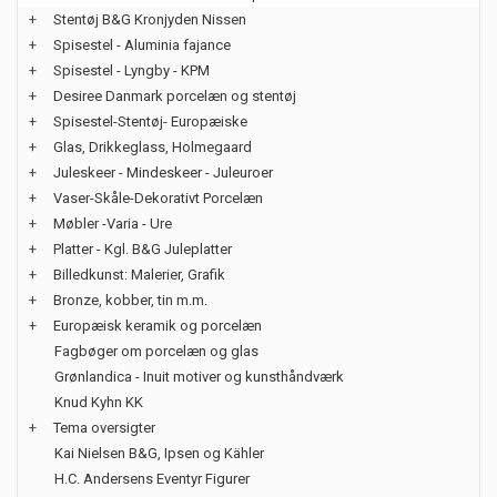
+
Stentøj B&G Kronjyden Nissen
+
Spisestel - Aluminia fajance
+
Spisestel - Lyngby - KPM
+
Desiree Danmark porcelæn og stentøj
+
Spisestel-Stentøj- Europæiske
+
Glas, Drikkeglass, Holmegaard
+
Juleskeer - Mindeskeer - Juleuroer
+
Vaser-Skåle-Dekorativt Porcelæn
+
Møbler -Varia - Ure
+
Platter - Kgl. B&G Juleplatter
+
Billedkunst: Malerier, Grafik
+
Bronze, kobber, tin m.m.
+
Europæisk keramik og porcelæn
Fagbøger om porcelæn og glas
Grønlandica - Inuit motiver og kunsthåndværk
Knud Kyhn KK
+
Tema oversigter
Kai Nielsen B&G, Ipsen og Kähler
H.C. Andersens Eventyr Figurer