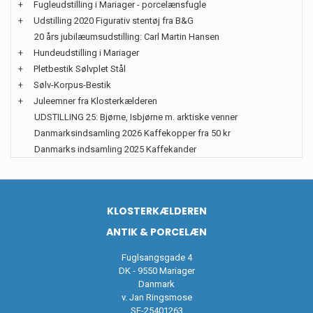
+
Fugleudstilling i Mariager - porcelænsfugle
+
Udstilling 2020 Figurativ stentøj fra B&G
20 års jubilæumsudstilling: Carl Martin Hansen
+
Hundeudstilling i Mariager
+
Pletbestik Sølvplet Stål
+
Sølv-Korpus-Bestik
+
Juleemner fra Klosterkælderen
UDSTILLING 25: Bjørne, Isbjørne m. arktiske venner
Danmarksindsamling 2026 Kaffekopper fra 50 kr
Danmarks indsamling 2025 Kaffekander
KLOSTERKÆLDEREN
ANTIK & PORCELÆN
Fuglsangsgade 4
DK - 9550 Mariager
Danmark
v. Jan Ringsmose
SE-25401263