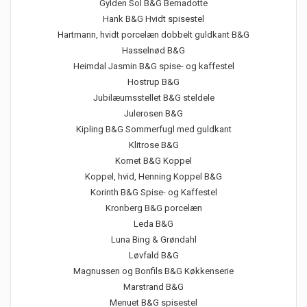
Gylden Sol B&G Bernadotte
Hank B&G Hvidt spisestel
Hartmann, hvidt porcelæn dobbelt guldkant B&G
Hasselnød B&G
Heimdal Jasmin B&G spise- og kaffestel
Hostrup B&G
Jubilæumsstellet B&G steldele
Julerosen B&G
Kipling B&G Sommerfugl med guldkant
Klitrose B&G
Komet B&G Koppel
Koppel, hvid, Henning Koppel B&G
Korinth B&G Spise- og Kaffestel
Kronberg B&G porcelæn
Leda B&G
Luna Bing & Grøndahl
Løvfald B&G
Magnussen og Bonfils B&G Køkkenserie
Marstrand B&G
Menuet B&G spisestel