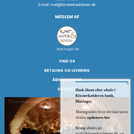
E-mail:
mail@klosterkaelderen.dk
MEDLEM AF
Kad-ringen.dk
FIND OS
BETALING OG LEVERING
ÅBNINGSTIDER
×
KATALOG
Husk åbent efter aftale i
Klosterkælderen Antik,
Mariager
Åbningstider, hvor der kan laves
aftaler,
opdateres her
Besøg aftales på
mail@klosterkaelderen.dk
og