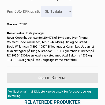
Pris:
650
,-
DKK
pr. stk.
Varenr
: 70184
Beskrivelse
: 2 stk på lager
Royal Copenhagen stentøj 20497 Kgl. Hvid vase 9 cm "Kong
Volmer" Bode Willumsen, feb. 1942 (4626) I fin og hel stand
Bode Willumsen (1895 -1987 ) Billedhugger Keramiker. Uddannet
teknisk tegner på Bing & Grøndahl 1918. Signerende kunstner på
RC 1925-1930 Ipsen, eget værksted med Axel Salto fra 1932 og
1941 - 1950 i gen på Den kongelige Porcelænsfabrik
BESTIL PÅ E-MAIL
Venligst email mail@klosterkaelderen.dk for forespørgsel og
bestilling
RELATEREDE PRODUKTER