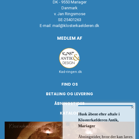
DK - 9550 Mariager
Danmark
v. Jan Ringsmose
SE-25401263
E-mail:
mail@klosterkaelderen.dk
MEDLEM AF
Kad-ringen.dk
FIND OS
BETALING OG LEVERING
ÅBNINGSTIDER
×
KATALOG
Husk åbent efter aftale i
Klosterkælderen Antik,
Mariager
Åbningstider, hvor der kan laves