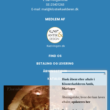
SE-25401263
E-mail:
mail@klosterkaelderen.dk
MEDLEM AF
Kad-ringen.dk
FIND OS
BETALING OG LEVERING
ÅBNINGSTIDER
×
KATALOG
Husk åbent efter aftale i
Klosterkælderen Antik,
Mariager
Åbningstider, hvor der kan laves
aftaler,
opdateres her