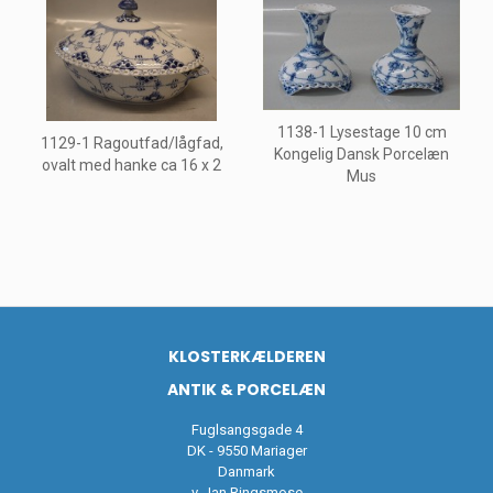
1138-1 Lysestage 10 cm
1129-1 Ragoutfad/lågfad,
Kongelig Dansk Porcelæn
ovalt med hanke ca 16 x 2
Mus
KLOSTERKÆLDEREN
ANTIK & PORCELÆN
Fuglsangsgade 4
DK - 9550 Mariager
Danmark
v. Jan Ringsmose