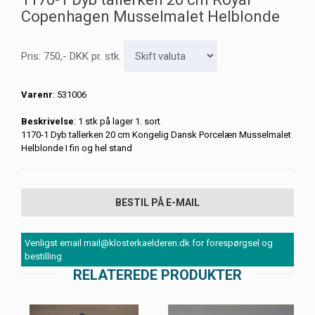
Copenhagen Musselmalet Helblonde
Pris:
750
,-
DKK
pr. stk.
Varenr
: 531006
Beskrivelse
: 1 stk på lager 1. sort
1170-1 Dyb tallerken 20 cm Kongelig Dansk Porcelæn Musselmalet
Helblonde I fin og hel stand
BESTIL PÅ E-MAIL
Venligst email mail@klosterkaelderen.dk for forespørgsel og
bestilling
RELATEREDE PRODUKTER