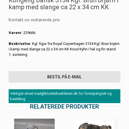
Kongelig Dansk 3134 Kgl. Brun brjørn i
kamp med slange ca 22 x 34 cm KK
Kontakt os vedrørende pris
Varenr
: 229666
Beskrivelse
: Kgl. figur fra Royal Copenhagen 3134 Kgl. Brun brjørn
i kamp med slange ca 22 x 34 cm KK Knud Kyhn I hel og fin stand
1. sortering
BESTIL PÅ E-MAIL
Venligst email mail@klosterkaelderen.dk for forespørgsel og
bestilling
RELATEREDE PRODUKTER