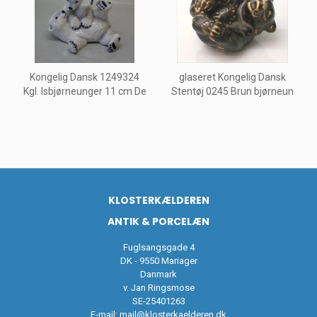
Kongelig Dansk 1249324
glaseret Kongelig Dansk
Kgl. Isbjørneunger 11 cm De
Stentøj 0245 Brun bjørneun
KLOSTERKÆLDEREN
ANTIK & PORCELÆN
Fuglsangsgade 4
DK - 9550 Mariager
Danmark
v. Jan Ringsmose
SE-25401263
E-mail:
mail@klosterkaelderen.dk