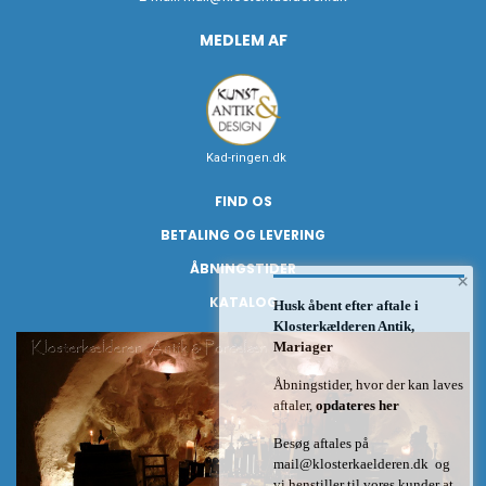
MEDLEM AF
Kad-ringen.dk
FIND OS
BETALING OG LEVERING
ÅBNINGSTIDER
×
KATALOG
Husk åbent efter aftale i
Klosterkælderen Antik,
Mariager
Åbningstider, hvor der kan laves
aftaler,
opdateres her
Besøg aftales på
mail@klosterkaelderen.dk
og
vi henstiller til vores kunder at