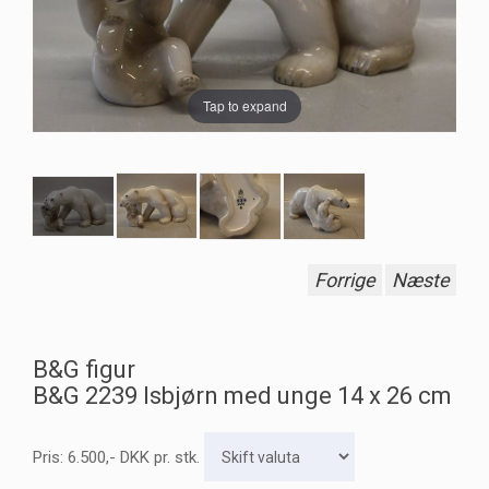
Tap to expand
Forrige
Næste
B&G figur
B&G 2239 Isbjørn med unge 14 x 26 cm
Pris:
6.500
,-
DKK
pr. stk.