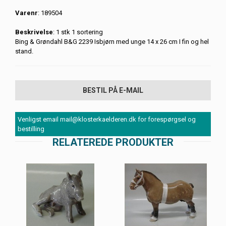
Varenr
: 189504
Beskrivelse
: 1 stk 1 sortering
Bing & Grøndahl B&G 2239 Isbjørn med unge 14 x 26 cm I fin og hel
stand.
BESTIL PÅ E-MAIL
Venligst email mail@klosterkaelderen.dk for forespørgsel og
bestilling
RELATEREDE PRODUKTER