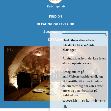
Kad-ringen.dk
FIND OS
BETALING OG LEVERING
ÅBNINGSTIDER
×
KATALOG
Husk åbent efter aftale i
Klosterkælderen Antik,
Mariager
Åbningstider, hvor der kan laves
aftaler,
opdateres her
Besøg aftales på
mail@klosterkaelderen.dk
og
vi henstiller til vores kunder at
de orientere sig om vores faste
priser og varer bestilles på
forhånd via
www.klosterkaelderen.
dk