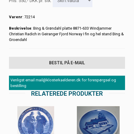
Pris:
550
,-
DKK
pr. stk.
Varenr
: 72214
Beskrivelse
: Bing & Grøndahl platte 8871-633 Windjammer
Christian Radich in Geiranger Fjord Norway I fin og hel stand Bing &
Groendahl
BESTIL PÅ E-MAIL
Venligst email mail@klosterkaelderen.dk for forespørgsel og
bestilling
RELATEREDE PRODUKTER