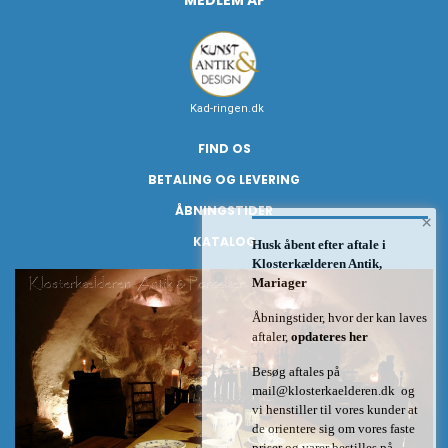
MEDLEM AF
Kad-ringen.dk
FIND OS
BETALING OG LEVERING
ÅBNINGSTIDER
×
KATALOG
Husk åbent efter aftale i
Klosterkælderen Antik,
Mariager
Åbningstider, hvor der kan laves
aftaler,
opdateres her
Besøg aftales på
mail@klosterkaelderen.dk
og
vi henstiller til vores kunder at
de orientere sig om vores faste
priser og varer bestilles på