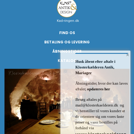
Kad-ringen.dk
FIND OS
BETALING OG LEVERING
ÅBNINGSTIDER
×
KATALOG
Husk åbent efter aftale i
Klosterkælderen Antik,
Mariager
Åbningstider, hvor der kan laves
aftaler,
opdateres her
Besøg aftales på
mail@klosterkaelderen.dk
og
vi henstiller til vores kunder at
de orientere sig om vores faste
priser og varer bestilles på
forhånd via