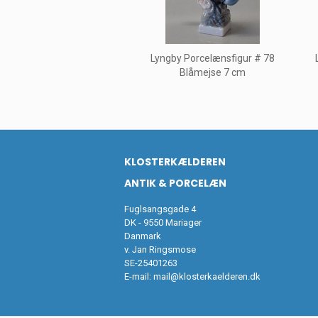
Lyngby Porcelænsfigur # 78
Blåmejse 7 cm
KLOSTERKÆLDEREN
ANTIK & PORCELÆN
Fuglsangsgade 4
DK - 9550 Mariager
Danmark
v. Jan Ringsmose
SE-25401263
E-mail:
mail@klosterkaelderen.dk