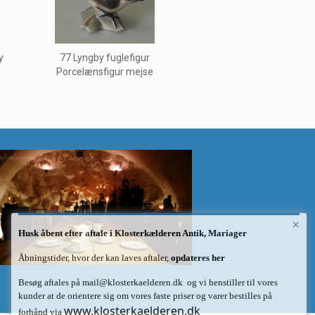
y
77 Lyngby fuglefigur
Porcelænsfigur mejse
×
Husk åbent efter aftale i Klosterkælderen Antik, Mariager
Åbningstider, hvor der kan laves aftaler,
opdateres her
Besøg aftales på
mail@klosterkaelderen.dk
og vi henstiller til vores
kunder at de orientere sig om vores faste priser og varer bestilles på
www.klosterkaelderen.dk
forhånd via