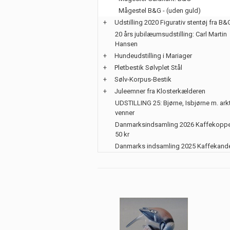
Mågestel B&G - (uden guld)
+
Udstilling 2020 Figurativ stentøj fra B&
20 års jubilæumsudstilling: Carl Martin
Hansen
+
Hundeudstilling i Mariager
+
Pletbestik Sølvplet Stål
+
Sølv-Korpus-Bestik
+
Juleemner fra Klosterkælderen
UDSTILLING 25: Bjørne, Isbjørne m. ark
venner
Danmarksindsamling 2026 Kaffekoppe
50 kr
Danmarks indsamling 2025 Kaffekand