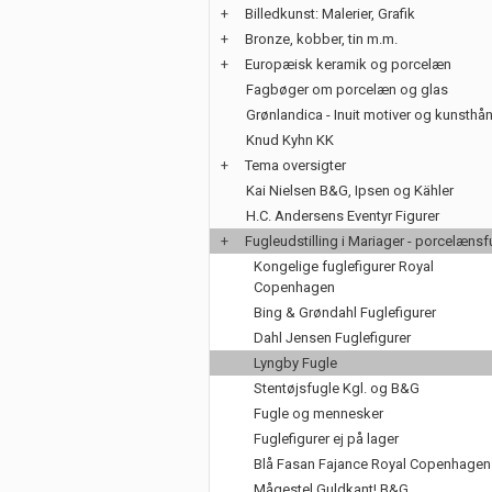
+
Billedkunst: Malerier, Grafik
+
Bronze, kobber, tin m.m.
+
Europæisk keramik og porcelæn
Fagbøger om porcelæn og glas
Grønlandica - Inuit motiver og kunsth
Knud Kyhn KK
+
Tema oversigter
Kai Nielsen B&G, Ipsen og Kähler
H.C. Andersens Eventyr Figurer
+
Fugleudstilling i Mariager - porcelænsf
Kongelige fuglefigurer Royal
Copenhagen
Bing & Grøndahl Fuglefigurer
Dahl Jensen Fuglefigurer
Lyngby Fugle
Stentøjsfugle Kgl. og B&G
Fugle og mennesker
Fuglefigurer ej på lager
Blå Fasan Fajance Royal Copenhagen
Mågestel Guldkant! B&G