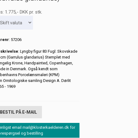
is:
1.775
,-
DKK
pr. stk.
renr
: 57206
skrivelse
: Lyngby figur 83 Fugl: Skovskade
 cm (Garrulus glandarius) Stemplet med
ngelig Krone, Handpainted, Copenhagen,
de in Denmark. Også kendt som
benhavns Porcelænsmaleri (KPM)
n Ornitologiske samling Design A. Dørlit
65 - 1969
BESTIL PÅ E-MAIL
enligst email mail@klosterkaelderen.dk for
orespørgsel og bestilling