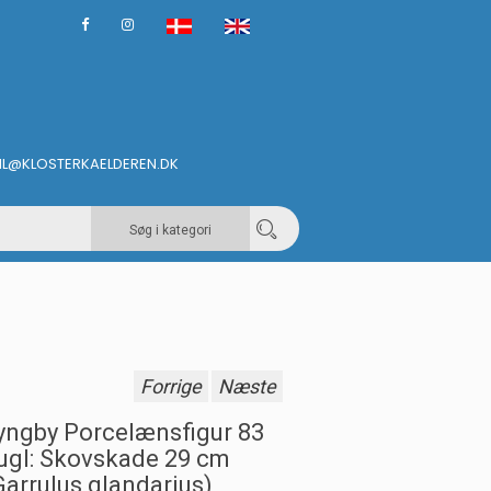
IL@KLOSTERKAELDEREN.DK
Søg i kategori
Forrige
Næste
yngby Porcelænsfigur 83
ugl: Skovskade 29 cm
Garrulus glandarius)