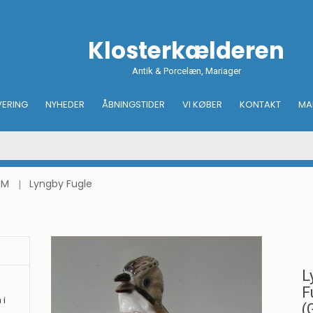
Klosterkælderen
Antik & Porcelæn, Mariager
VERING
NYHEDER
ÅBNINGSTIDER
VI KØBER
KONTAKT
MA
PM
Lyngby Fugle
L
F
 i
(