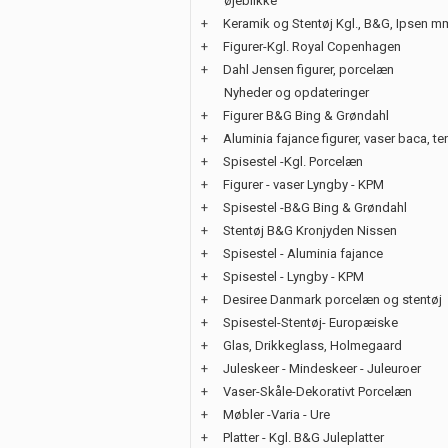
øjeblikke
+
Keramik og Stentøj Kgl., B&G, Ipsen m
+
Figurer-Kgl. Royal Copenhagen
+
Dahl Jensen figurer, porcelæn
Nyheder og opdateringer
+
Figurer B&G Bing & Grøndahl
+
Aluminia fajance figurer, vaser baca, te
+
Spisestel -Kgl. Porcelæn
+
Figurer - vaser Lyngby - KPM
+
Spisestel -B&G Bing & Grøndahl
+
Stentøj B&G Kronjyden Nissen
+
Spisestel - Aluminia fajance
+
Spisestel - Lyngby - KPM
+
Desiree Danmark porcelæn og stentøj
+
Spisestel-Stentøj- Europæiske
+
Glas, Drikkeglass, Holmegaard
+
Juleskeer - Mindeskeer - Juleuroer
+
Vaser-Skåle-Dekorativt Porcelæn
+
Møbler -Varia - Ure
+
Platter - Kgl. B&G Juleplatter