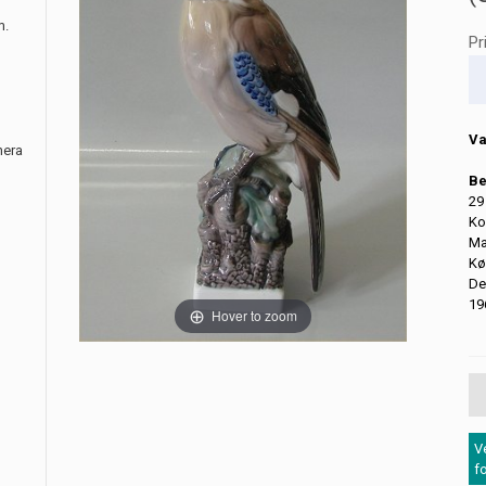
m.
Pr
Va
nera
Be
29
Ko
Ma
Kø
De
19
Hover to zoom
V
f