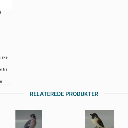
G
tiske
r fra
er
RELATEREDE PRODUKTER