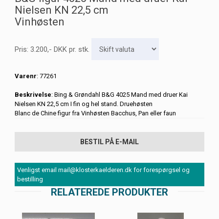
Nielsen KN 22,5 cm
Vinhøsten
Pris:
3.200
,-
DKK
pr. stk.
Varenr
: 77261
Beskrivelse
: Bing & Grøndahl B&G 4025 Mand med druer Kai
Nielsen KN 22,5 cm I fin og hel stand. Druehøsten
Blanc de Chine figur fra Vinhøsten Bacchus, Pan eller faun
BESTIL PÅ E-MAIL
Venligst email mail@klosterkaelderen.dk for forespørgsel og
bestilling
RELATEREDE PRODUKTER