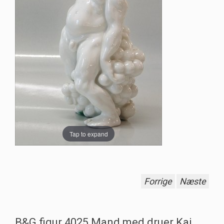
Tap to expand
Forrige
Næste
B&G figur 4025 Mand med druer Kai