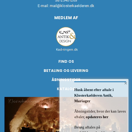
SE-25401263
E-mail:
mail@klosterkaelderen.dk
MEDLEM AF
Kad-ringen.dk
FIND OS
BETALING OG LEVERING
ÅBNINGSTIDER
×
KATALOG
Husk åbent efter aftale i
Klosterkælderen Antik,
Mariager
Åbningstider, hvor der kan laves
aftaler,
opdateres her
Besøg aftales på