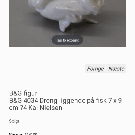
Tap to expand
Forrige
Næste
B&G figur
B&G 4034 Dreng liggende på fisk 7 x 9
cm ?4 Kai Nielsen
Solgt
Varenr
: 124100