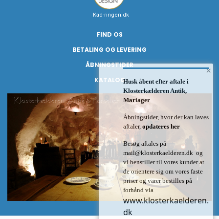
Kad-ringen.dk
FIND OS
BETALING OG LEVERING
ÅBNINGSTIDER
×
KATALOG
Husk åbent efter aftale i
Klosterkælderen Antik,
Mariager
Åbningstider, hvor der kan laves
aftaler,
opdateres her
Besøg aftales på
mail@klosterkaelderen.dk
og
vi henstiller til vores kunder at
de orientere sig om vores faste
priser og varer bestilles på
forhånd via
www.klosterkaelderen.
dk