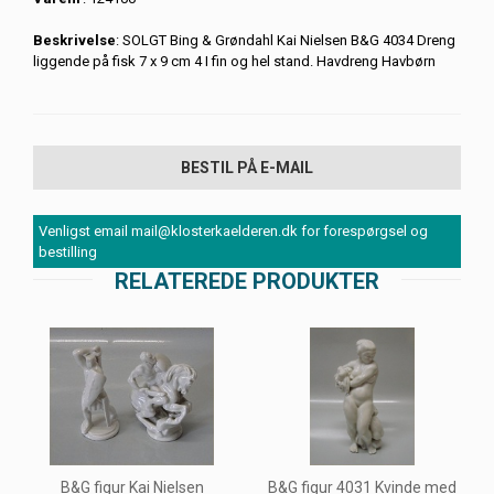
Beskrivelse
: SOLGT Bing & Grøndahl Kai Nielsen B&G 4034 Dreng
liggende på fisk 7 x 9 cm 4 I fin og hel stand. Havdreng Havbørn
BESTIL PÅ E-MAIL
Venligst email mail@klosterkaelderen.dk for forespørgsel og
bestilling
RELATEREDE PRODUKTER
B&G figur Kai Nielsen
B&G figur 4031 Kvinde med