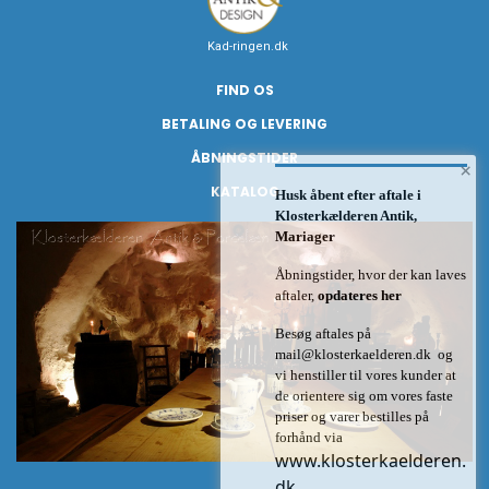
Kad-ringen.dk
FIND OS
BETALING OG LEVERING
ÅBNINGSTIDER
×
KATALOG
Husk åbent efter aftale i
Klosterkælderen Antik,
Mariager
Åbningstider, hvor der kan laves
aftaler,
opdateres her
Besøg aftales på
mail@klosterkaelderen.dk
og
vi henstiller til vores kunder at
de orientere sig om vores faste
priser og varer bestilles på
forhånd via
www.klosterkaelderen.
dk