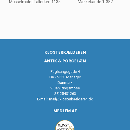
Musselmalet Tallerken 1135
Mælkekande 1-387
KLOSTERKÆLDEREN
ANTIK & PORCELÆN
Fuglsangsgade 4
DK - 9550 Mariager
Danmark
v. Jan Ringsmose
SE-25401263
E-mail:
mail@klosterkaelderen.dk
MEDLEM AF