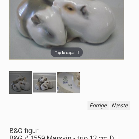
Tap to expand
Forrige
Næste
B&G figur
B&G # 1559 Marsvin - trio 12 cm DJ