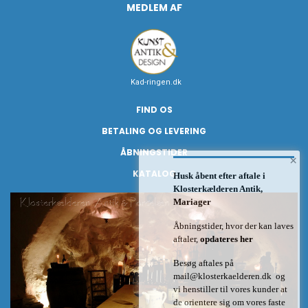
MEDLEM AF
Kad-ringen.dk
FIND OS
BETALING OG LEVERING
ÅBNINGSTIDER
×
KATALOG
Husk åbent efter aftale i
Klosterkælderen Antik,
Mariager
Åbningstider, hvor der kan laves
aftaler,
opdateres her
Besøg aftales på
mail@klosterkaelderen.dk
og
vi henstiller til vores kunder at
de orientere sig om vores faste