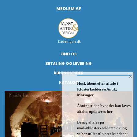
MEDLEM AF
Kad-ringen.dk
FIND OS
BETALING OG LEVERING
ÅBNINGSTIDER
×
KATALOG
Husk åbent efter aftale i
Klosterkælderen Antik,
Mariager
Åbningstider, hvor der kan laves
aftaler,
opdateres her
Besøg aftales på
mail@klosterkaelderen.dk
og
vi henstiller til vores kunder at