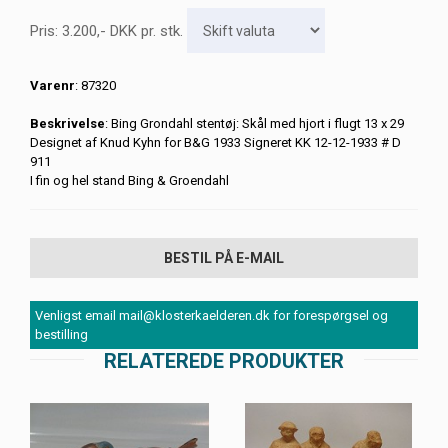
Pris:
3.200
,-
DKK
pr. stk.
Varenr
: 87320
Beskrivelse
: Bing Grondahl stentøj: Skål med hjort i flugt 13 x 29
Designet af Knud Kyhn for B&G 1933 Signeret KK 12-12-1933 # D
911
I fin og hel stand Bing & Groendahl
BESTIL PÅ E-MAIL
Venligst email mail@klosterkaelderen.dk for forespørgsel og
bestilling
RELATEREDE PRODUKTER