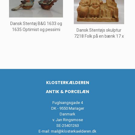
Dansk Stentøj B&G 1633 og
1635 Optimist og pessimi
Dansk Stentøjs skulptur
7218 Folk på en bænk 17 x
KLOSTERKÆLDEREN
ANTIK & PORCELÆN
Fuglsangsgade 4
DK - 9550 Mariager
Danmark
v. Jan Ringsmose
SE-25401263
E-mail:
mail@klosterkaelderen.dk